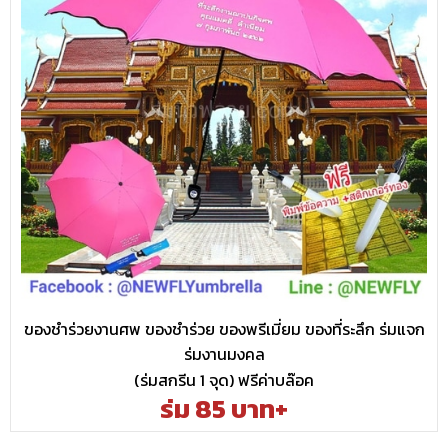
ของชำร่วยงานศพ ของชำร่วย ของพรีเมี่ยม ของที่ระลึก ร่มแจก
ร่มงานมงคล
(ร่มสกรีน 1 จุด) ฟรีค่าบล๊อค
ร่ม 85 บาท+