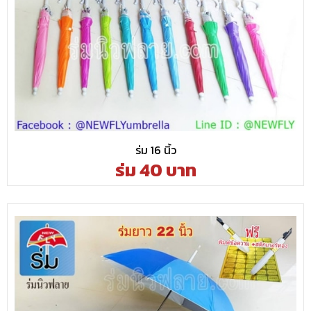
ร่ม 16 นิ้ว
ร่ม 40 บาท