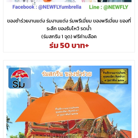
ของชำร่วยงานแต่ง ร่มงานแต่ง ร่มพรีเมี่ยม ของพรีเมี่ยม ของที่
ระลึก ของรับไหว้ รดน้ำ
(ร่มสกรีน 1 จุด) ฟรีค่าบล๊อค
ร่ม 50 บาท+