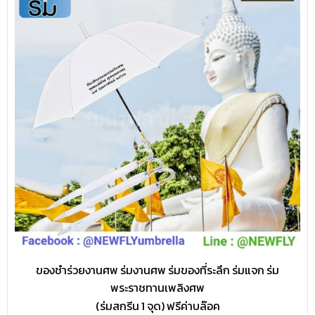
ของชำร่วยงานศพ ร่มงานศพ ร่มของที่ระลึก ร่มแจก ร่ม
พระราชทานเพลิงศพ
(ร่มสกรีน 1 จุด) ฟรีค่าบล๊อค