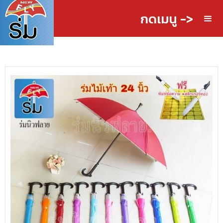
กดเมนู ->