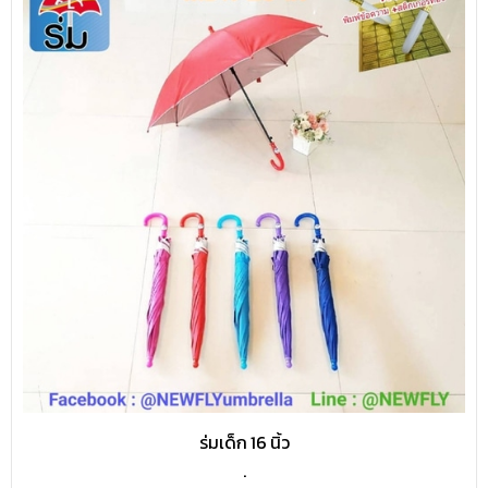
ร่มเด็ก 16 นิ้ว
.