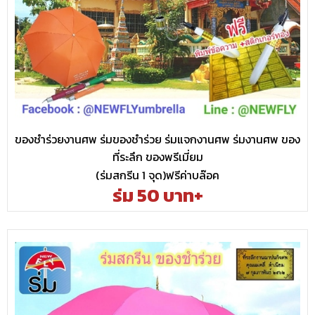
ของชำร่วยงานศพ ร่มของชำร่วย ร่มแจกงานศพ ร่มงานศพ ของ
ที่ระลึก ของพรีเมี่ยม
(ร่มสกรีน 1 จุด)ฟรีค่าบล๊อค
ร่ม 50 บาท+