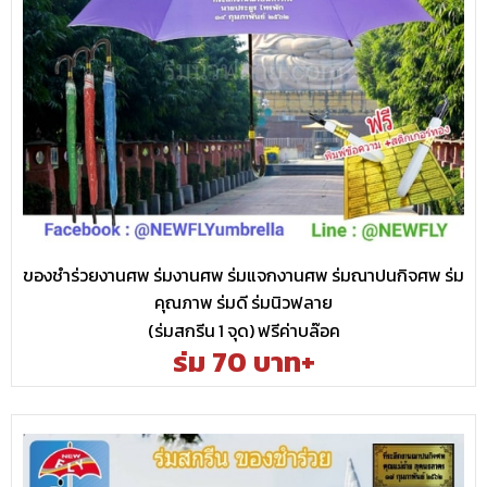
ของชำร่วยงานศพ ร่มงานศพ ร่มแจกงานศพ ร่มณาปนกิจศพ ร่ม
คุณภาพ ร่มดี ร่มนิวฟลาย
(ร่มสกรีน 1 จุด) ฟรีค่าบล๊อค
ร่ม 70 บาท+