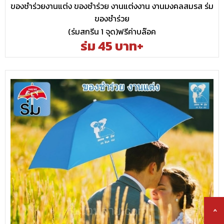
ของชำร่วยงานแต่ง ของชำร่วย งานแต่งงาน งานมงคลสมรส ร่ม
ของชำร่วย
(ร่มสกรีน 1 จุด)ฟรีค่าบล๊อค
ร่ม 45 บาท+
^