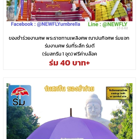
ของชำร่วยงานศพ พระราชทานเพลิงศพ ณาปนกิจศพ ร่มแจก
ร่มงานศพ ร่มที่ระลึก ร่มดี
(ร่มสกรีน 1 จุด) ฟรีค่าบล๊อค
ร่ม 40 บาท+