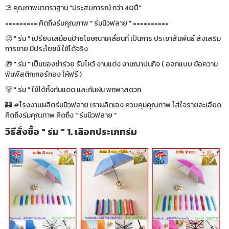
⛱ คุณภาพมาตราฐาน "ประสบการณ์ กว่า 40ปี"
========= คิดถึงร่มคุณภาพ " ร่มนิวฟลาย " ==========
🧐 " ร่ม " เปรียบเสมือนป้ายโฆษณาเคลื่อนที่ เป็นการ ประชาสัมพันธ์ ส่งเสริม
การขาย มีประโยชน์ ใช้ได้จริง
🎁 " ร่ม " เป็นของชำร่วย รับไหว้ งานแต่ง งานฌาปนกิจ ( ออกแบบ ข้อความ
พิมพ์สติกเกอร์ทอง ให้ฟรี )
🐻 " ร่ม " ใช้ได้ทั้งกันแดด และกันฝน พกพาสดวก
🏰 #โรงงานผลิตร่มนิวฟลาย เราผลิตเอง ควบคุมคุณภาพ ใส่ใจรายละเอียด
คิดถึงร่มคุณภาพ คิดถึง " ร่มนิวฟลาย "
วิธีสั่งซื้อ " ร่ม " 1. เลิอกประเภทร่ม