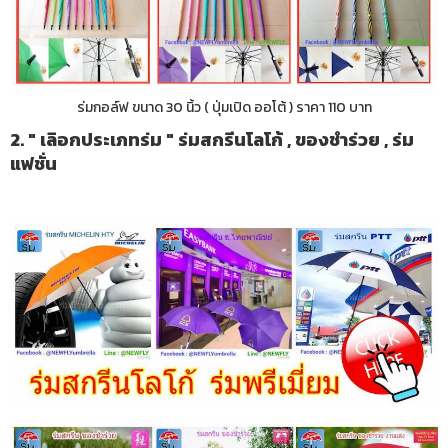
ร่มกอล์ฟ ขนาด 30 นิ้ว ( ปุ่มเปิด ออโต้ ) ราคา 110 บาท
2. " เลิอกประเภทร่ม " ร่มสกรีนโลโก้ , ของชำร่วย , ร่ม
แฟชั่น