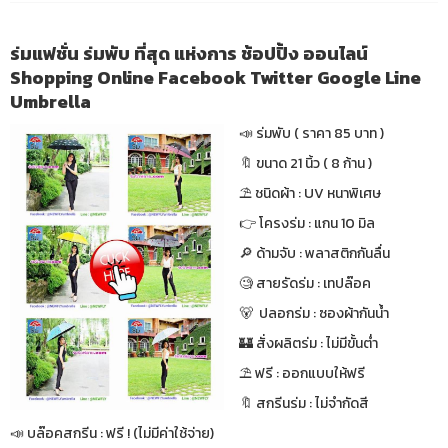
ร่มแฟชั่น ร่มพับ ที่สุด แห่งการ ช้อปปิ้ง ออนไลน์
Shopping Online Facebook Twitter Google Line
Umbrella
📣 ร่มพับ ( ราคา 85 บาท )
🔖 ขนาด 21 นิ้ว ( 8 ก้าน )
⛱ ชนิดผ้า : UV หนาพิเศษ
👉 โครงร่ม : แกน 10 มิล
🔎 ด้ามจับ : พลาสติกกันลื่น
🧐 สายรัดร่ม : เทปล๊อค
🐻 ปลอกร่ม : ซองผ้ากันน้ำ
🏰 สั่งผลิตร่ม : ไม่มีขั้นต่ำ
⛱ ฟรี : ออกแบบให้ฟรี
🔖 สกรีนร่ม : ไม่จำกัดสี
📣 บล๊อคสกรีน : ฟรี ! (ไม่มีค่าใช้จ่าย)