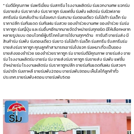
" ร่มดีมีคุณภาพ ร่มพรีเมี่ยม ร่มสกรีน โรงงานผลิตร่ม ร่มแจกงานศพ แจกร่ม
ร่มขายส่ง ร่มราคาส่ง ร่มราคาถูก ร่มแฟชั่น ร่มพับ ผลิตร่ม ร่มนิวฟลาย
สกรีนร่ม ร่มกลับด้าน ร่มโฆษณา ร่มสนาม ร่มตอนเดียว ร่มไม้เท้า ร่มเด็ก ร่ม
ราคาปลีก ร่มกันแดด ร่มกันฝน ร่มสวย ของชำร่วยงานศพ ของชำร่วย ร่มร่ม
ราคาถูก ร่มญี่ปุ่น และร่มอื่นๆอีกมากมายจัดจำหน่ายร่มทุกชนิด มีให้เลือกหลาก
หลายรูปแบบ ตอบโจทย์ผู้บริโภคในการใช้งานทุกๆด้าน การันตี ขายร่มส่ง มี
สินค้าร่ม ร่มพับ ร่มตอนเดียว ร่มยาว ร่มไม้เท้า ร่มเด็ก ร่มสกรีน รับสกรีนร่ม
ขายส่งร่มราคาถูก คุณลูกค้าสามารถเอาร่มไปแจก ร่มเหมาะที่จะเป็นของ
ขายส่งของชำร่วย ของชำร่วยราคาถูก ร่ม ขายร่มดีมีคุณภาพ ขายร่มส่ง ขาย
ร่ม โรงงานผลิตร่ม ขายร่ม ร่ม ขายส่งร่มราคาถูก ร่มขายส่ง ร่มพับ แฟชั่น
จำหน่ายร่ม โรงงานผลิตร่ม ร่มราคาถูกปลีก ขายร่มกันแดดกันฝน ร่มสวยๆ
ร่มน่ารัก ร่มเกาหลี ขายร่มพับ2ตอน ขายร่มพับ3ตอน เห็นโลโก้ลูกค้าทั่ว
ประเทศ.ขายร่มพับ4ตอน ขายร่มพับ5ตอ