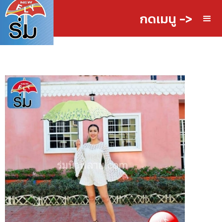
กดเมนู ->