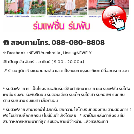
☎️ สอบถามโทร. 088-080-8808
⭐️ Facebook : NEWFLYumbrella , Line : @NEWFLY
📆 เปิดทุกวัน จันทร์ - อาทิตย์ ( 9.00 - 20.00น.)
📍 ร้านอยู่ติด ห้างเดอะมอลล์บางแค ฝั่งถนนกาญจนาภิเษก มีที่จอดรถสดวก
* ร่มนิวฟลาย เราเป็นโรงงานผลิตร่ม มีสินค้าอีกมากมาย เช่น ร่มแฟชั่น ร่มโค้ง
แฟชั่น ร่มพับ ร่มพับ3ตอน ร่มตอนเดียว ร่มเด็ก ร่มไม้เท้า ร่มกอล์ฟ ร่มกลับ
ด้าน ร่มสนาม ร่มแม่ค้า เสื้อกันฝน
* ร่มนิวฟลาย สามารถนำไปสกรีน ข้อความ โลโก้บริษัทของท่าน ตามต้องการ (
ฟรี ไม่มีค่าบล๊อกสกรีน ) ไม่มีขั้นต่ำ สั่งได้เลย * เราเป็นแหล่งค้าส่งร่ม ที่มี
สินค้าหลากหลายมากที่สุด ร่มนิวฟลายมีจำหน่าย แล้วทั่วประเทศ