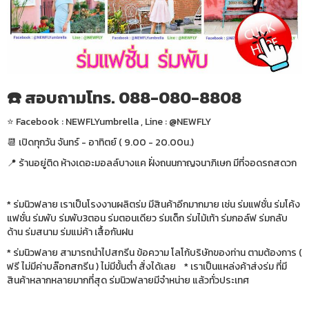
☎️ สอบถามโทร. 088-080-8808
⭐️ Facebook : NEWFLYumbrella , Line : @NEWFLY
📆 เปิดทุกวัน จันทร์ - อาทิตย์ ( 9.00 - 20.00น.)
📍 ร้านอยู่ติด ห้างเดอะมอลล์บางแค ฝั่งถนนกาญจนาภิเษก มีที่จอดรถสดวก
* ร่มนิวฟลาย เราเป็นโรงงานผลิตร่ม มีสินค้าอีกมากมาย เช่น ร่มแฟชั่น ร่มโค้ง
แฟชั่น ร่มพับ ร่มพับ3ตอน ร่มตอนเดียว ร่มเด็ก ร่มไม้เท้า ร่มกอล์ฟ ร่มกลับ
ด้าน ร่มสนาม ร่มแม่ค้า เสื้อกันฝน
* ร่มนิวฟลาย สามารถนำไปสกรีน ข้อความ โลโก้บริษัทของท่าน ตามต้องการ (
ฟรี ไม่มีค่าบล๊อกสกรีน ) ไม่มีขั้นต่ำ สั่งได้เลย * เราเป็นแหล่งค้าส่งร่ม ที่มี
สินค้าหลากหลายมากที่สุด ร่มนิวฟลายมีจำหน่าย แล้วทั่วประเทศ