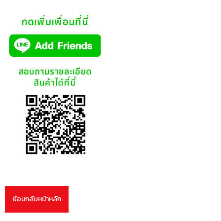
ย้อนกลับหน้าหลัก