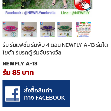
ร่ม ร่มแฟชั่น ร่มพับ 4 ตอน NEWFLY A-13 ร่มโต
โยต้า ร่มรถตู้ ร่มจับรางวัล
NEWFLY A-13
ร่ม 85 บาท