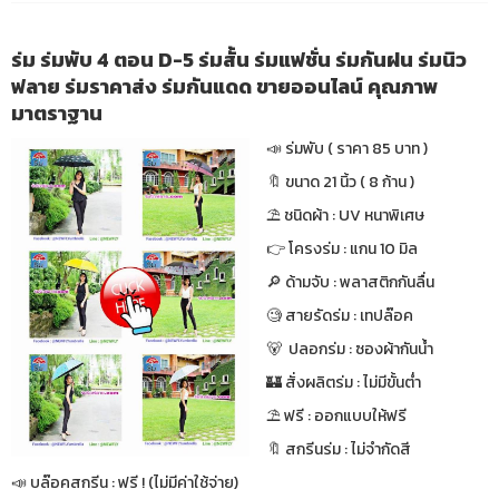
ร่ม ร่มพับ 4 ตอน D-5 ร่มสั้น ร่มแฟชั่น ร่มกันฝน ร่มนิว
ฟลาย ร่มราคาส่ง ร่มกันแดด ขายออนไลน์ คุณภาพ
มาตราฐาน
📣 ร่มพับ ( ราคา 85 บาท )
🔖 ขนาด 21 นิ้ว ( 8 ก้าน )
⛱ ชนิดผ้า : UV หนาพิเศษ
👉 โครงร่ม : แกน 10 มิล
🔎 ด้ามจับ : พลาสติกกันลื่น
🧐 สายรัดร่ม : เทปล๊อค
🐻 ปลอกร่ม : ซองผ้ากันน้ำ
🏰 สั่งผลิตร่ม : ไม่มีขั้นต่ำ
⛱ ฟรี : ออกแบบให้ฟรี
🔖 สกรีนร่ม : ไม่จำกัดสี
📣 บล๊อคสกรีน : ฟรี ! (ไม่มีค่าใช้จ่าย)