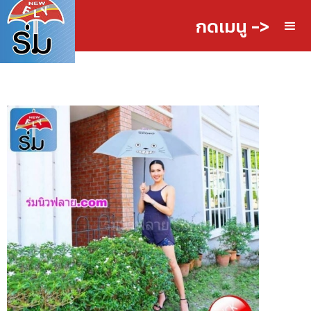
กดเมนู ->