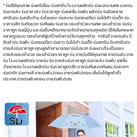
" ร่มดีมีคุณภาพ ร่มพรีเมี่ยม ร่มสกรีน โรงงานผลิตร่ม ร่มแจกงานศพ แจกร่ม
ร่มขายส่ง ร่มราคาส่ง ร่มราคาถูก ร่มแฟชั่น ร่มพับ ผลิตร่ม ร่มนิวฟลาย
สกรีนร่ม ร่มกลับด้าน ร่มโฆษณา ร่มสนาม ร่มตอนเดียว ร่มไม้เท้า ร่มเด็ก ร่ม
ราคาปลีก ร่มกันแดด ร่มกันฝน ร่มสวย ของชำร่วยงานศพ ของชำร่วย ร่มร่ม
ราคาถูก ร่มญี่ปุ่น และร่มอื่นๆอีกมากมายจัดจำหน่ายร่มทุกชนิด มีให้เลือกหลาก
หลายรูปแบบ ตอบโจทย์ผู้บริโภคในการใช้งานทุกๆด้าน การันตี ขายร่มส่ง มี
สินค้าร่ม ร่มพับ ร่มตอนเดียว ร่มยาว ร่มไม้เท้า ร่มเด็ก ร่มสกรีน รับสกรีนร่ม
ขายส่งร่มราคาถูก คุณลูกค้าสามารถเอาร่มไปแจก ร่มเหมาะที่จะเป็นของ
ขายส่งของชำร่วย ของชำร่วยราคาถูก ร่ม ขายร่มดีมีคุณภาพ ขายร่มส่ง ขาย
ร่ม โรงงานผลิตร่ม ขายร่ม ร่ม ขายส่งร่มราคาถูก ร่มขายส่ง ร่มพับ แฟชั่น
จำหน่ายร่ม โรงงานผลิตร่ม ร่มราคาถูกปลีก ขายร่มกันแดดกันฝน ร่มสวยๆ
ร่มน่ารัก ร่มเกาหลี ขายร่มพับ2ตอน ขายร่มพับ3ตอน เห็นโลโก้ลูกค้าทั่ว
ประเทศ.ขายร่มพับ4ตอน ขายร่มพับ5ตอ