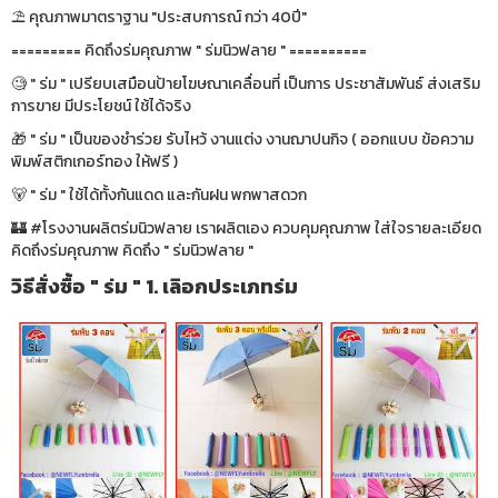
⛱ คุณภาพมาตราฐาน "ประสบการณ์ กว่า 40ปี"
========= คิดถึงร่มคุณภาพ " ร่มนิวฟลาย " ==========
🧐 " ร่ม " เปรียบเสมือนป้ายโฆษณาเคลื่อนที่ เป็นการ ประชาสัมพันธ์ ส่งเสริม
การขาย มีประโยชน์ ใช้ได้จริง
🎁 " ร่ม " เป็นของชำร่วย รับไหว้ งานแต่ง งานฌาปนกิจ ( ออกแบบ ข้อความ
พิมพ์สติกเกอร์ทอง ให้ฟรี )
🐻 " ร่ม " ใช้ได้ทั้งกันแดด และกันฝน พกพาสดวก
🏰 #โรงงานผลิตร่มนิวฟลาย เราผลิตเอง ควบคุมคุณภาพ ใส่ใจรายละเอียด
คิดถึงร่มคุณภาพ คิดถึง " ร่มนิวฟลาย "
วิธีสั่งซื้อ " ร่ม " 1. เลิอกประเภทร่ม