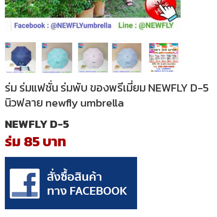
ร่ม ร่มแฟชั่น ร่มพับ ของพรีเมี่ยม NEWFLY D-5
นิวฟลาย newfly umbrella
NEWFLY D-5
ร่ม 85 บาท