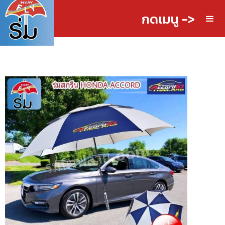
กดเมนู ->