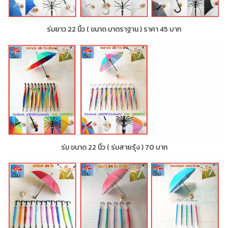
ร่มยาว 22 นิ้ว ( ขนาด มาตราฐาน ) ราคา 45 บาท
ร่ม ขนาด 22 นิ้ว ( ร่มสายรุ้ง ) 70 บาท