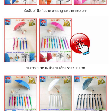
ร่มพับ 21 นิ้ว ( ขนาด มาตราฐาน) ราคา 50 บาท
ร่มยาว ขนาด 16 นิ้ว ( ร่มเด็ก ) ราคา 35 บาท