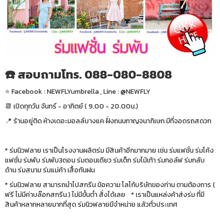
☎️ สอบถามโทร. 088-080-8808
⭐️ Facebook : NEWFLYumbrella , Line : @NEWFLY
📆 เปิดทุกวัน จันทร์ - อาทิตย์ ( 9.00 - 20.00น.)
📍 ร้านอยู่ติด ห้างเดอะมอลล์บางแค ฝั่งถนนกาญจนาภิเษก มีที่จอดรถสดวก
* ร่มนิวฟลาย เราเป็นโรงงานผลิตร่ม มีสินค้าอีกมากมาย เช่น ร่มแฟชั่น ร่มโค้ง
แฟชั่น ร่มพับ ร่มพับ3ตอน ร่มตอนเดียว ร่มเด็ก ร่มไม้เท้า ร่มกอล์ฟ ร่มกลับ
ด้าน ร่มสนาม ร่มแม่ค้า เสื้อกันฝน
* ร่มนิวฟลาย สามารถนำไปสกรีน ข้อความ โลโก้บริษัทของท่าน ตามต้องการ (
ฟรี ไม่มีค่าบล๊อกสกรีน ) ไม่มีขั้นต่ำ สั่งได้เลย * เราเป็นแหล่งค้าส่งร่ม ที่มี
สินค้าหลากหลายมากที่สุด ร่มนิวฟลายมีจำหน่าย แล้วทั่วประเทศ