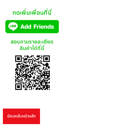
ย้อนกลับหน้าหลัก