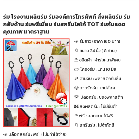
ร่ม โรงงานผลิตร่ม ร่มองค์การโทรศัพท์ สั่งผลิตร่ม ร่ม
กลับด้าน ร่มพรีเมี่ยม ร่มสกรีนโลโก้ TOT ร่มกันแดด
คุณภาพ มาตราฐาน
📣 ร่มยาว (ราคา 160 บาท)
🔖 ขนาด 24 นิ้ว ( 8 ก้าน )
⛱ ชนิดผ้า : ผ้าร่มหนาพิเศษ
👉 โครงร่ม : แกน 10 มิล
🔎 ด้ามจับ : พลาสติกกันลื่น
🧐 สายรัดร่ม : เทปล๊อค
🐻 ปลอกร่ม : ซองพลาสติก
🏰 สั่งผลิตร่ม : ไม่มีขั้นต่ำ
⛱ ฟรี : ออกแบบให้ฟรี
🔖 สกรีนร่ม : ไม่จำกัดสี
📣 บล๊อคสกรีน : ฟรี ! (ไม่มีค่าใช้จ่าย)