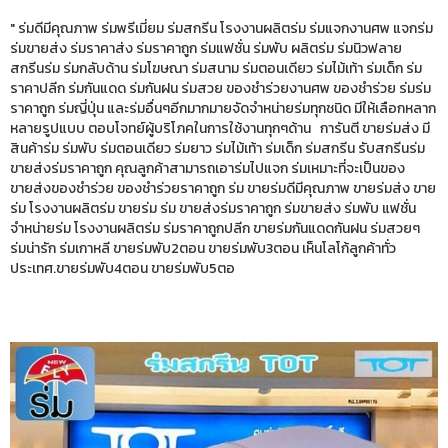
" ร่มดีมีคุณภาพ ร่มพรีเมี่ยม ร่มสกรีน โรงงานผลิตร่ม ร่มแจกงานศพ แจกร่ม
ร่มขายส่ง ร่มราคาส่ง ร่มราคาถูก ร่มแฟชั่น ร่มพับ ผลิตร่ม ร่มนิวฟลาย
สกรีนร่ม ร่มกลับด้าน ร่มโฆษณา ร่มสนาม ร่มตอนเดียว ร่มไม้เท้า ร่มเด็ก ร่ม
ราคาปลีก ร่มกันแดด ร่มกันฝน ร่มสวย ของชำร่วยงานศพ ของชำร่วย ร่มร่ม
ราคาถูก ร่มญี่ปุ่น และร่มอื่นๆอีกมากมายจัดจำหน่ายร่มทุกชนิด มีให้เลือกหลาก
หลายรูปแบบ ตอบโจทย์ผู้บริโภคในการใช้งานทุกๆด้าน การันตี ขายร่มส่ง มี
สินค้าร่ม ร่มพับ ร่มตอนเดียว ร่มยาว ร่มไม้เท้า ร่มเด็ก ร่มสกรีน รับสกรีนร่ม
ขายส่งร่มราคาถูก คุณลูกค้าสามารถเอาร่มไปแจก ร่มเหมาะที่จะเป็นของ
ขายส่งของชำร่วย ของชำร่วยราคาถูก ร่ม ขายร่มดีมีคุณภาพ ขายร่มส่ง ขาย
ร่ม โรงงานผลิตร่ม ขายร่ม ร่ม ขายส่งร่มราคาถูก ร่มขายส่ง ร่มพับ แฟชั่น
จำหน่ายร่ม โรงงานผลิตร่ม ร่มราคาถูกปลีก ขายร่มกันแดดกันฝน ร่มสวยๆ
ร่มน่ารัก ร่มเกาหลี ขายร่มพับ2ตอน ขายร่มพับ3ตอน เห็นโลโก้ลูกค้าทั่ว
ประเทศ.ขายร่มพับ4ตอน ขายร่มพับ5ตอ