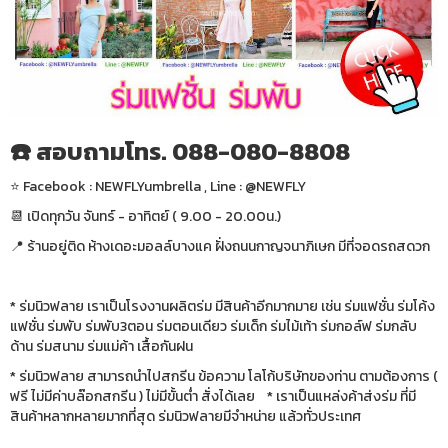
☎️ สอบถามโทร. 088-080-8808
⭐️ Facebook : NEWFLYumbrella , Line : @NEWFLY
📆 เปิดทุกวัน จันทร์ - อาทิตย์ ( 9.00 - 20.00น.)
📍 ร้านอยู่ติด ห้างเดอะมอลล์บางแค ฝั่งถนนกาญจนาภิเษก มีที่จอดรถสดวก
* ร่มนิวฟลาย เราเป็นโรงงานผลิตร่ม มีสินค้าอีกมากมาย เช่น ร่มแฟชั่น ร่มโค้ง
แฟชั่น ร่มพับ ร่มพับ3ตอน ร่มตอนเดียว ร่มเด็ก ร่มไม้เท้า ร่มกอล์ฟ ร่มกลับ
ด้าน ร่มสนาม ร่มแม่ค้า เสื้อกันฝน
* ร่มนิวฟลาย สามารถนำไปสกรีน ข้อความ โลโก้บริษัทของท่าน ตามต้องการ (
ฟรี ไม่มีค่าบล๊อกสกรีน ) ไม่มีขั้นต่ำ สั่งได้เลย * เราเป็นแหล่งค้าส่งร่ม ที่มี
สินค้าหลากหลายมากที่สุด ร่มนิวฟลายมีจำหน่าย แล้วทั่วประเทศ