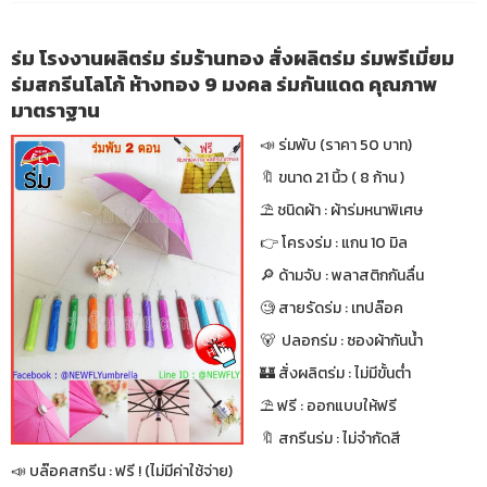
ร่ม โรงงานผลิตร่ม ร่มร้านทอง สั่งผลิตร่ม ร่มพรีเมี่ยม
ร่มสกรีนโลโก้ ห้างทอง 9 มงคล ร่มกันแดด คุณภาพ
มาตราฐาน
📣 ร่มพับ (ราคา 50 บาท)
🔖 ขนาด 21 นิ้ว ( 8 ก้าน )
⛱ ชนิดผ้า : ผ้าร่มหนาพิเศษ
👉 โครงร่ม : แกน 10 มิล
🔎 ด้ามจับ : พลาสติกกันลื่น
🧐 สายรัดร่ม : เทปล๊อค
🐻 ปลอกร่ม : ซองผ้ากันน้ำ
🏰 สั่งผลิตร่ม : ไม่มีขั้นต่ำ
⛱ ฟรี : ออกแบบให้ฟรี
🔖 สกรีนร่ม : ไม่จำกัดสี
📣 บล๊อคสกรีน : ฟรี ! (ไม่มีค่าใช้จ่าย)