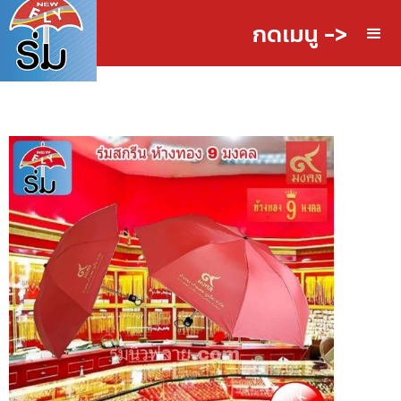
กดเมนู ->