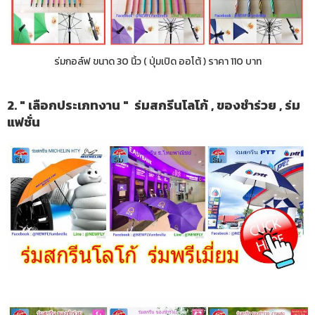
ร่มกอล์ฟ ขนาด 30 นิ้ว ( ปุ่มเปิด ออโต้ ) ราคา 110 บาท
2. " เลือกประเภทงาน " ร่มสกรีนโลโก้ , ของชำร่วย , ร่ม
แฟชั่น