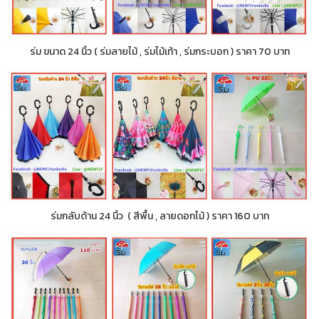
ร่ม ขนาด 24 นิ้ว ( ร่มลายไม้ , ร่มไม้เท้า , ร่มกระบอก ) ราคา 70 บาท
ร่มกลับด้าน 24 นิ้ว ( สีพื้น , ลายดอกไม้ ) ราคา 160 บาท