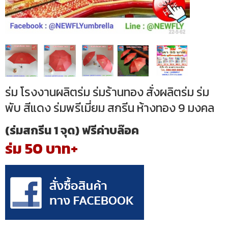
ร่ม โรงงานผลิตร่ม ร่มร้านทอง สั่งผลิตร่ม ร่ม
พับ สีแดง ร่มพรีเมี่ยม สกรีน ห้างทอง 9 มงคล
(ร่มสกรีน 1 จุด) ฟรีค่าบล๊อค
ร่ม 50 บาท+