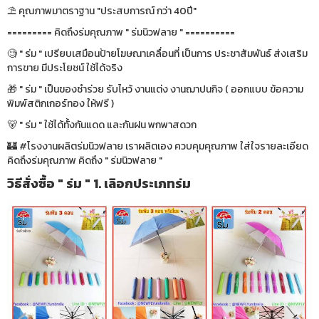
⛱ คุณภาพมาตราฐาน "ประสบการณ์ กว่า 40ปี"
========= คิดถึงร่มคุณภาพ " ร่มนิวฟลาย " ==========
🧐 " ร่ม " เปรียบเสมือนป้ายโฆษณาเคลื่อนที่ เป็นการ ประชาสัมพันธ์ ส่งเสริม
การขาย มีประโยชน์ ใช้ได้จริง
🎁 " ร่ม " เป็นของชำร่วย รับไหว้ งานแต่ง งานฌาปนกิจ ( ออกแบบ ข้อความ
พิมพ์สติกเกอร์ทอง ให้ฟรี )
🐻 " ร่ม " ใช้ได้ทั้งกันแดด และกันฝน พกพาสดวก
🏰 #โรงงานผลิตร่มนิวฟลาย เราผลิตเอง ควบคุมคุณภาพ ใส่ใจรายละเอียด
คิดถึงร่มคุณภาพ คิดถึง " ร่มนิวฟลาย "
วิธีสั่งซื้อ " ร่ม " 1. เลิอกประเภทร่ม