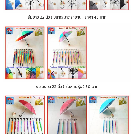
ร่มยาว 22 นิ้ว ( ขนาด มาตราฐาน ) ราคา 45 บาท
ร่ม ขนาด 22 นิ้ว ( ร่มสายรุ้ง ) 70 บาท