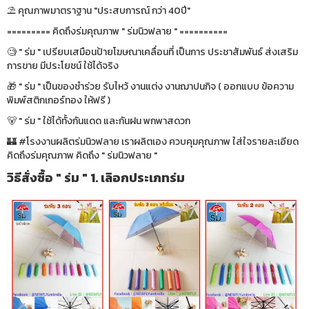
⛱ คุณภาพมาตราฐาน "ประสบการณ์ กว่า 40ปี"
========= คิดถึงร่มคุณภาพ " ร่มนิวฟลาย " ==========
🧐 " ร่ม " เปรียบเสมือนป้ายโฆษณาเคลื่อนที่ เป็นการ ประชาสัมพันธ์ ส่งเสริม
การขาย มีประโยชน์ ใช้ได้จริง
🎁 " ร่ม " เป็นของชำร่วย รับไหว้ งานแต่ง งานฌาปนกิจ ( ออกแบบ ข้อความ
พิมพ์สติกเกอร์ทอง ให้ฟรี )
🐻 " ร่ม " ใช้ได้ทั้งกันแดด และกันฝน พกพาสดวก
🏰 #โรงงานผลิตร่มนิวฟลาย เราผลิตเอง ควบคุมคุณภาพ ใส่ใจรายละเอียด
คิดถึงร่มคุณภาพ คิดถึง " ร่มนิวฟลาย "
วิธีสั่งซื้อ " ร่ม " 1. เลิอกประเภทร่ม