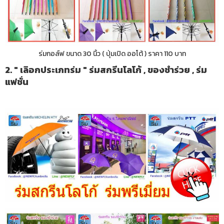
ร่มกอล์ฟ ขนาด 30 นิ้ว ( ปุ่มเปิด ออโต้ ) ราคา 110 บาท
2. " เลิอกประเภทร่ม " ร่มสกรีนโลโก้ , ของชำร่วย , ร่ม
แฟชั่น