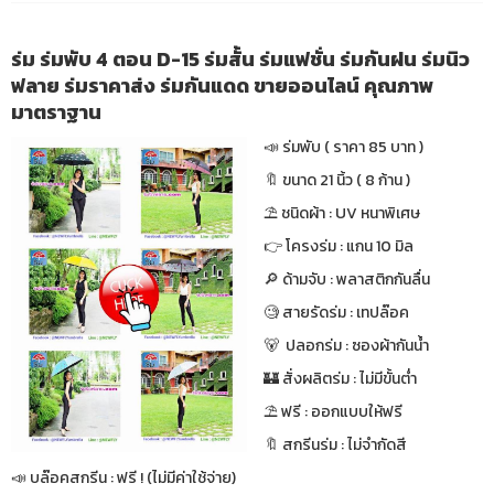
ร่ม ร่มพับ 4 ตอน D-15 ร่มสั้น ร่มแฟชั่น ร่มกันฝน ร่มนิว
ฟลาย ร่มราคาส่ง ร่มกันแดด ขายออนไลน์ คุณภาพ
มาตราฐาน
📣 ร่มพับ ( ราคา 85 บาท )
🔖 ขนาด 21 นิ้ว ( 8 ก้าน )
⛱ ชนิดผ้า : UV หนาพิเศษ
👉 โครงร่ม : แกน 10 มิล
🔎 ด้ามจับ : พลาสติกกันลื่น
🧐 สายรัดร่ม : เทปล๊อค
🐻 ปลอกร่ม : ซองผ้ากันน้ำ
🏰 สั่งผลิตร่ม : ไม่มีขั้นต่ำ
⛱ ฟรี : ออกแบบให้ฟรี
🔖 สกรีนร่ม : ไม่จำกัดสี
📣 บล๊อคสกรีน : ฟรี ! (ไม่มีค่าใช้จ่าย)