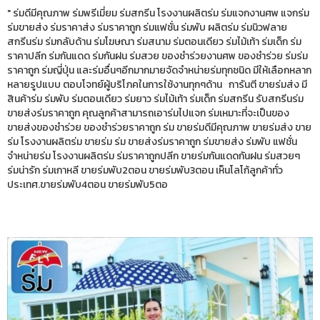
" ร่มดีมีคุณภาพ ร่มพรีเมี่ยม ร่มสกรีน โรงงานผลิตร่ม ร่มแจกงานศพ แจกร่ม
ร่มขายส่ง ร่มราคาส่ง ร่มราคาถูก ร่มแฟชั่น ร่มพับ ผลิตร่ม ร่มนิวฟลาย
สกรีนร่ม ร่มกลับด้าน ร่มโฆษณา ร่มสนาม ร่มตอนเดียว ร่มไม้เท้า ร่มเด็ก ร่ม
ราคาปลีก ร่มกันแดด ร่มกันฝน ร่มสวย ของชำร่วยงานศพ ของชำร่วย ร่มร่ม
ราคาถูก ร่มญี่ปุ่น และร่มอื่นๆอีกมากมายจัดจำหน่ายร่มทุกชนิด มีให้เลือกหลาก
หลายรูปแบบ ตอบโจทย์ผู้บริโภคในการใช้งานทุกๆด้าน การันตี ขายร่มส่ง มี
สินค้าร่ม ร่มพับ ร่มตอนเดียว ร่มยาว ร่มไม้เท้า ร่มเด็ก ร่มสกรีน รับสกรีนร่ม
ขายส่งร่มราคาถูก คุณลูกค้าสามารถเอาร่มไปแจก ร่มเหมาะที่จะเป็นของ
ขายส่งของชำร่วย ของชำร่วยราคาถูก ร่ม ขายร่มดีมีคุณภาพ ขายร่มส่ง ขาย
ร่ม โรงงานผลิตร่ม ขายร่ม ร่ม ขายส่งร่มราคาถูก ร่มขายส่ง ร่มพับ แฟชั่น
จำหน่ายร่ม โรงงานผลิตร่ม ร่มราคาถูกปลีก ขายร่มกันแดดกันฝน ร่มสวยๆ
ร่มน่ารัก ร่มเกาหลี ขายร่มพับ2ตอน ขายร่มพับ3ตอน เห็นโลโก้ลูกค้าทั่ว
ประเทศ.ขายร่มพับ4ตอน ขายร่มพับ5ตอ