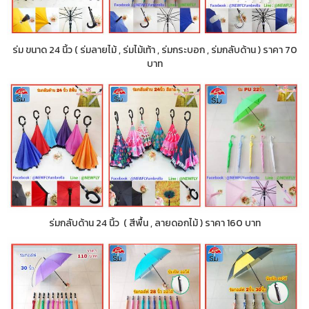
ร่ม ขนาด 24 นิ้ว ( ร่มลายไม้ , ร่มไม้เท้า , ร่มกระบอก , ร่มกลับด้าน ) ราคา 70
บาท
ร่มกลับด้าน 24 นิ้ว ( สีพื้น , ลายดอกไม้ ) ราคา 160 บาท