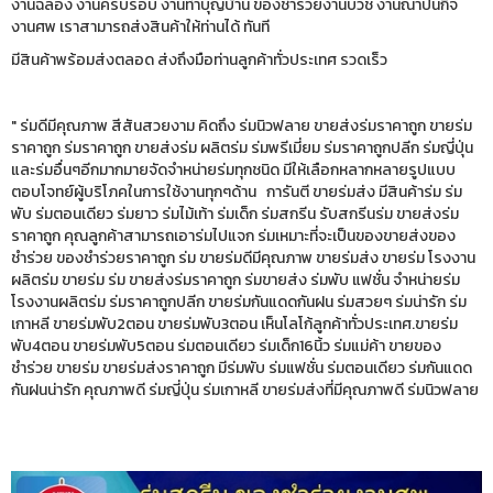
งานฉลอง งานครบรอบ งานทำบุญบ้าน ของชำร่วยงานบวช งานณาปนกิจ
งานศพ เราสามารถส่งสินค้าให้ท่านได้ ทันที
มีสินค้าพร้อมส่งตลอด ส่งถึงมือท่านลูกค้าทั่วประเทศ รวดเร็ว
" ร่มดีมีคุณภาพ สีสันสวยงาม คิดถึง ร่มนิวฟลาย ขายส่งร่มราคาถูก ขายร่ม
ราคาถูก ร่มราคาถูก ขายส่งร่ม ผลิตร่ม ร่มพรีเมี่ยม ร่มราคาถูกปลีก ร่มญี่ปุ่น
และร่มอื่นๆอีกมากมายจัดจำหน่ายร่มทุกชนิด มีให้เลือกหลากหลายรูปแบบ
ตอบโจทย์ผู้บริโภคในการใช้งานทุกๆด้าน การันตี ขายร่มส่ง มีสินค้าร่ม ร่ม
พับ ร่มตอนเดียว ร่มยาว ร่มไม้เท้า ร่มเด็ก ร่มสกรีน รับสกรีนร่ม ขายส่งร่ม
ราคาถูก คุณลูกค้าสามารถเอาร่มไปแจก ร่มเหมาะที่จะเป็นของขายส่งของ
ชำร่วย ของชำร่วยราคาถูก ร่ม ขายร่มดีมีคุณภาพ ขายร่มส่ง ขายร่ม โรงงาน
ผลิตร่ม ขายร่ม ร่ม ขายส่งร่มราคาถูก ร่มขายส่ง ร่มพับ แฟชั่น จำหน่ายร่ม
โรงงานผลิตร่ม ร่มราคาถูกปลีก ขายร่มกันแดดกันฝน ร่มสวยๆ ร่มน่ารัก ร่ม
เกาหลี ขายร่มพับ2ตอน ขายร่มพับ3ตอน เห็นโลโก้ลูกค้าทั่วประเทศ.ขายร่ม
พับ4ตอน ขายร่มพับ5ตอน ร่มตอนเดียว ร่มเด็ก16นิ้ว ร่มแม่ค้า ขายของ
ชำร่วย ขายร่ม ขายร่มส่งราคาถูก มีร่มพับ ร่มแฟชั่น ร่มตอนเดียว ร่มกันแดด
กันฝนน่ารัก คุณภาพดี ร่มญี่ปุ่น ร่มเกาหลี ขายร่มส่งที่มีคุณภาพดี ร่มนิวฟลาย