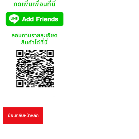
ย้อนกลับหน้าหลัก