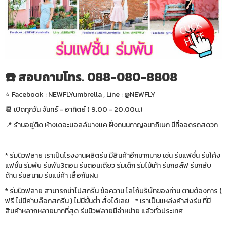
☎️ สอบถามโทร. 088-080-8808
⭐️ Facebook : NEWFLYumbrella , Line : @NEWFLY
📆 เปิดทุกวัน จันทร์ - อาทิตย์ ( 9.00 - 20.00น.)
📍 ร้านอยู่ติด ห้างเดอะมอลล์บางแค ฝั่งถนนกาญจนาภิเษก มีที่จอดรถสดวก
* ร่มนิวฟลาย เราเป็นโรงงานผลิตร่ม มีสินค้าอีกมากมาย เช่น ร่มแฟชั่น ร่มโค้ง
แฟชั่น ร่มพับ ร่มพับ3ตอน ร่มตอนเดียว ร่มเด็ก ร่มไม้เท้า ร่มกอล์ฟ ร่มกลับ
ด้าน ร่มสนาม ร่มแม่ค้า เสื้อกันฝน
* ร่มนิวฟลาย สามารถนำไปสกรีน ข้อความ โลโก้บริษัทของท่าน ตามต้องการ (
ฟรี ไม่มีค่าบล๊อกสกรีน ) ไม่มีขั้นต่ำ สั่งได้เลย * เราเป็นแหล่งค้าส่งร่ม ที่มี
สินค้าหลากหลายมากที่สุด ร่มนิวฟลายมีจำหน่าย แล้วทั่วประเทศ