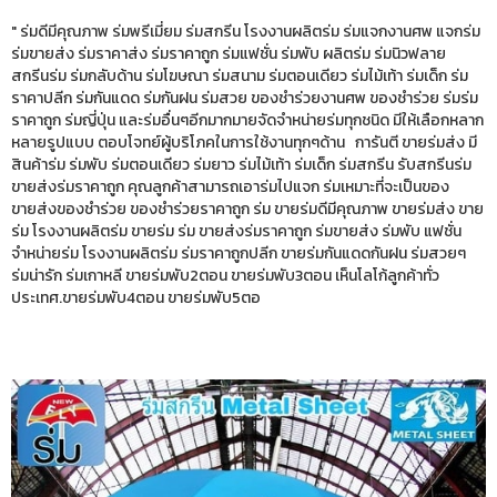
" ร่มดีมีคุณภาพ ร่มพรีเมี่ยม ร่มสกรีน โรงงานผลิตร่ม ร่มแจกงานศพ แจกร่ม
ร่มขายส่ง ร่มราคาส่ง ร่มราคาถูก ร่มแฟชั่น ร่มพับ ผลิตร่ม ร่มนิวฟลาย
สกรีนร่ม ร่มกลับด้าน ร่มโฆษณา ร่มสนาม ร่มตอนเดียว ร่มไม้เท้า ร่มเด็ก ร่ม
ราคาปลีก ร่มกันแดด ร่มกันฝน ร่มสวย ของชำร่วยงานศพ ของชำร่วย ร่มร่ม
ราคาถูก ร่มญี่ปุ่น และร่มอื่นๆอีกมากมายจัดจำหน่ายร่มทุกชนิด มีให้เลือกหลาก
หลายรูปแบบ ตอบโจทย์ผู้บริโภคในการใช้งานทุกๆด้าน การันตี ขายร่มส่ง มี
สินค้าร่ม ร่มพับ ร่มตอนเดียว ร่มยาว ร่มไม้เท้า ร่มเด็ก ร่มสกรีน รับสกรีนร่ม
ขายส่งร่มราคาถูก คุณลูกค้าสามารถเอาร่มไปแจก ร่มเหมาะที่จะเป็นของ
ขายส่งของชำร่วย ของชำร่วยราคาถูก ร่ม ขายร่มดีมีคุณภาพ ขายร่มส่ง ขาย
ร่ม โรงงานผลิตร่ม ขายร่ม ร่ม ขายส่งร่มราคาถูก ร่มขายส่ง ร่มพับ แฟชั่น
จำหน่ายร่ม โรงงานผลิตร่ม ร่มราคาถูกปลีก ขายร่มกันแดดกันฝน ร่มสวยๆ
ร่มน่ารัก ร่มเกาหลี ขายร่มพับ2ตอน ขายร่มพับ3ตอน เห็นโลโก้ลูกค้าทั่ว
ประเทศ.ขายร่มพับ4ตอน ขายร่มพับ5ตอ