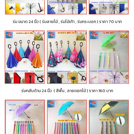
ร่ม ขนาด 24 นิ้ว ( ร่มลายไม้ , ร่มไม้เท้า , ร่มกระบอก ) ราคา 70 บาท
ร่มกลับด้าน 24 นิ้ว ( สีพื้น , ลายดอกไม้ ) ราคา 160 บาท