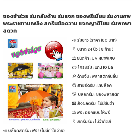
ของชำร่วย ร่มกลับด้าน ร่มแจก ของพรีเมี่ยม ร่มงานศพ
พระราชทานเพลิง สกรีนข้อความ แจกญาติโยม ร่มพกพา
สดวก
📣 ร่มยาว (ราคา 160 บาท)
🔖 ขนาด 24 นิ้ว ( 8 ก้าน )
⛱ ชนิดผ้า : UV หนาพิเศษ
👉 โครงร่ม : แกน 10 มิล
🔎 ด้ามจับ : พลาสติกกันลื่น
🧐 สายรัดร่ม : เทปล๊อค
🐻 ปลอกร่ม : ซองพลาสติก
🏰 สั่งผลิตร่ม : ไม่มีขั้นต่ำ
⛱ ฟรี : ออกแบบให้ฟรี
🔖 สกรีนร่ม : ไม่จำกัดสี
📣 บล๊อคสกรีน : ฟรี ! (ไม่มีค่าใช้จ่าย)