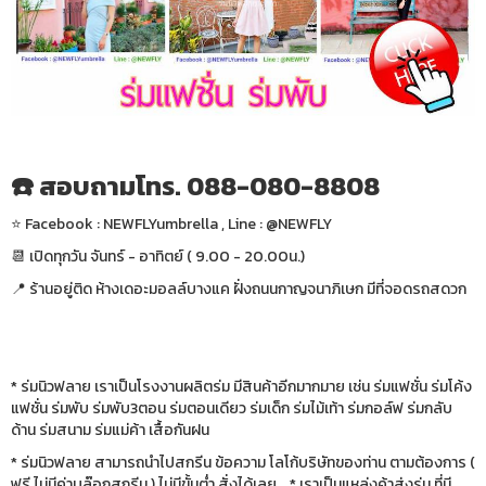
☎️ สอบถามโทร. 088-080-8808
⭐️ Facebook : NEWFLYumbrella , Line : @NEWFLY
📆 เปิดทุกวัน จันทร์ - อาทิตย์ ( 9.00 - 20.00น.)
📍 ร้านอยู่ติด ห้างเดอะมอลล์บางแค ฝั่งถนนกาญจนาภิเษก มีที่จอดรถสดวก
* ร่มนิวฟลาย เราเป็นโรงงานผลิตร่ม มีสินค้าอีกมากมาย เช่น ร่มแฟชั่น ร่มโค้ง
แฟชั่น ร่มพับ ร่มพับ3ตอน ร่มตอนเดียว ร่มเด็ก ร่มไม้เท้า ร่มกอล์ฟ ร่มกลับ
ด้าน ร่มสนาม ร่มแม่ค้า เสื้อกันฝน
* ร่มนิวฟลาย สามารถนำไปสกรีน ข้อความ โลโก้บริษัทของท่าน ตามต้องการ (
ฟรี ไม่มีค่าบล๊อกสกรีน ) ไม่มีขั้นต่ำ สั่งได้เลย * เราเป็นแหล่งค้าส่งร่ม ที่มี