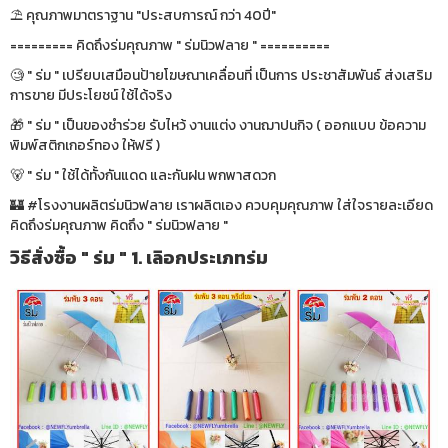
⛱ คุณภาพมาตราฐาน "ประสบการณ์ กว่า 40ปี"
========= คิดถึงร่มคุณภาพ " ร่มนิวฟลาย " ==========
🧐 " ร่ม " เปรียบเสมือนป้ายโฆษณาเคลื่อนที่ เป็นการ ประชาสัมพันธ์ ส่งเสริม
การขาย มีประโยชน์ ใช้ได้จริง
🎁 " ร่ม " เป็นของชำร่วย รับไหว้ งานแต่ง งานฌาปนกิจ ( ออกแบบ ข้อความ
พิมพ์สติกเกอร์ทอง ให้ฟรี )
🐻 " ร่ม " ใช้ได้ทั้งกันแดด และกันฝน พกพาสดวก
🏰 #โรงงานผลิตร่มนิวฟลาย เราผลิตเอง ควบคุมคุณภาพ ใส่ใจรายละเอียด
คิดถึงร่มคุณภาพ คิดถึง " ร่มนิวฟลาย "
วิธีสั่งซื้อ " ร่ม " 1. เลิอกประเภทร่ม