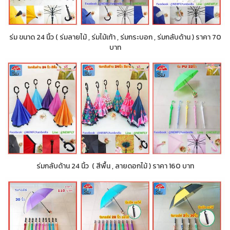
ร่ม ขนาด 24 นิ้ว ( ร่มลายไม้ , ร่มไม้เท้า , ร่มกระบอก , ร่มกลับด้าน ) ราคา 70
บาท
ร่มกลับด้าน 24 นิ้ว ( สีพื้น , ลายดอกไม้ ) ราคา 160 บาท