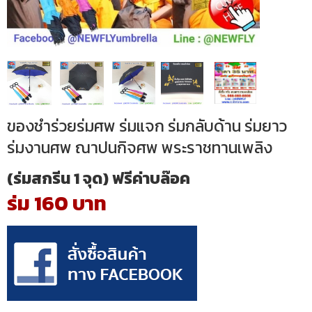
ของชำร่วยร่มศพ ร่มแจก ร่มกลับด้าน ร่มยาว
ร่มงานศพ ณาปนกิจศพ พระราชทานเพลิง
(ร่มสกรีน 1 จุด) ฟรีค่าบล๊อค
ร่ม 160 บาท