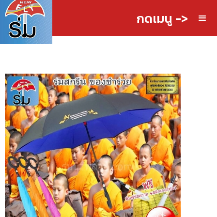
กดเมนู ->