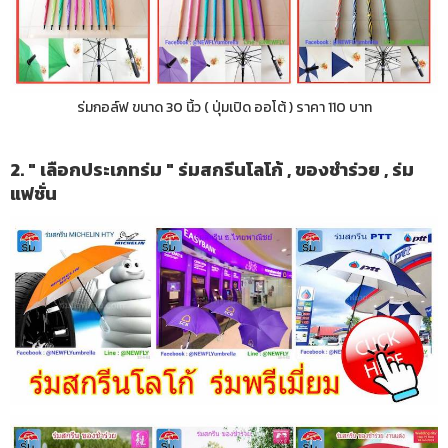
ร่มกอล์ฟ ขนาด 30 นิ้ว ( ปุ่มเปิด ออโต้ ) ราคา 110 บาท
2. " เลือกประเภทร่ม " ร่มสกรีนโลโก้ , ของชำร่วย , ร่ม
แฟชั่น