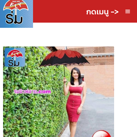
กดเมนู ->