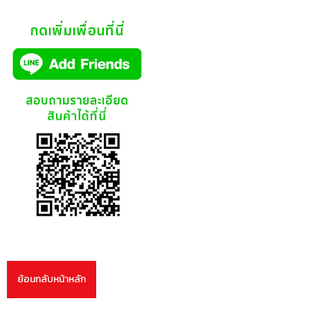
ย้อนกลับหน้าหลัก