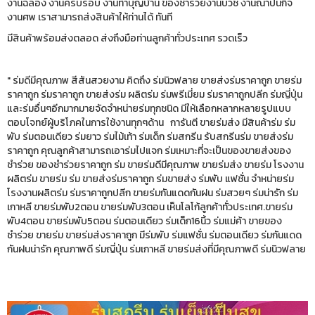
งานฉลอง งานครบรอบ งานทำบุญบ้าน ของชำร่วยงานบวช งานณาปนกิจ
งานศพ เราสามารถส่งสินค้าให้ท่านได้ ทันที
มีสินค้าพร้อมส่งตลอด ส่งถึงมือท่านลูกค้าทั่วประเทศ รวดเร็ว
" ร่มดีมีคุณภาพ สีสันสวยงาม คิดถึง ร่มนิวฟลาย ขายส่งร่มราคาถูก ขายร่ม
ราคาถูก ร่มราคาถูก ขายส่งร่ม ผลิตร่ม ร่มพรีเมี่ยม ร่มราคาถูกปลีก ร่มญี่ปุ่น
และร่มอื่นๆอีกมากมายจัดจำหน่ายร่มทุกชนิด มีให้เลือกหลากหลายรูปแบบ
ตอบโจทย์ผู้บริโภคในการใช้งานทุกๆด้าน การันตี ขายร่มส่ง มีสินค้าร่ม ร่ม
พับ ร่มตอนเดียว ร่มยาว ร่มไม้เท้า ร่มเด็ก ร่มสกรีน รับสกรีนร่ม ขายส่งร่ม
ราคาถูก คุณลูกค้าสามารถเอาร่มไปแจก ร่มเหมาะที่จะเป็นของขายส่งของ
ชำร่วย ของชำร่วยราคาถูก ร่ม ขายร่มดีมีคุณภาพ ขายร่มส่ง ขายร่ม โรงงาน
ผลิตร่ม ขายร่ม ร่ม ขายส่งร่มราคาถูก ร่มขายส่ง ร่มพับ แฟชั่น จำหน่ายร่ม
โรงงานผลิตร่ม ร่มราคาถูกปลีก ขายร่มกันแดดกันฝน ร่มสวยๆ ร่มน่ารัก ร่ม
เกาหลี ขายร่มพับ2ตอน ขายร่มพับ3ตอน เห็นโลโก้ลูกค้าทั่วประเทศ.ขายร่ม
พับ4ตอน ขายร่มพับ5ตอน ร่มตอนเดียว ร่มเด็ก16นิ้ว ร่มแม่ค้า ขายของ
ชำร่วย ขายร่ม ขายร่มส่งราคาถูก มีร่มพับ ร่มแฟชั่น ร่มตอนเดียว ร่มกันแดด
กันฝนน่ารัก คุณภาพดี ร่มญี่ปุ่น ร่มเกาหลี ขายร่มส่งที่มีคุณภาพดี ร่มนิวฟลาย