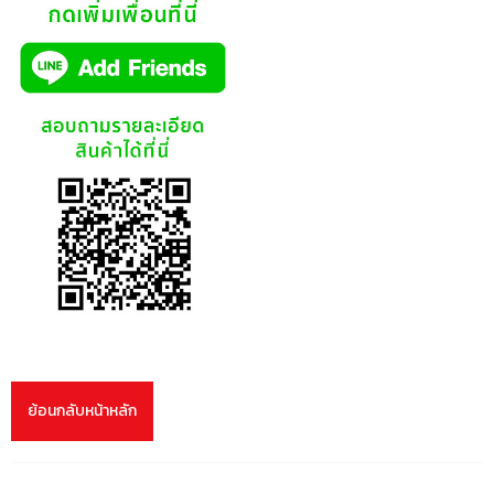
ย้อนกลับหน้าหลัก