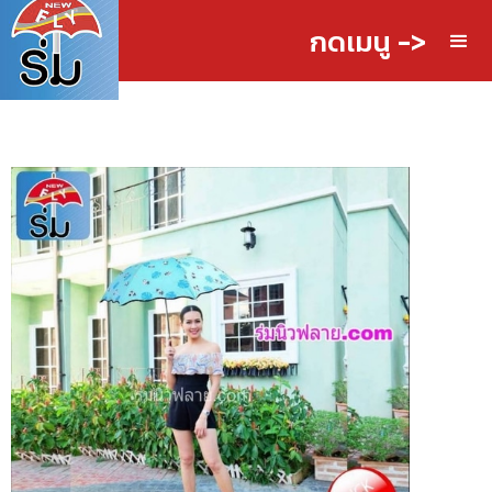
กดเมนู ->