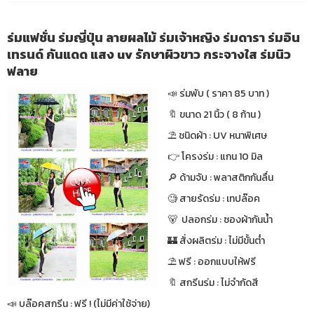
ร่มแฟชั่น ร่มญี่ปุ่น ลายผลไม้ ร่มเจ้าหญิง ร่มดารา ร่มอิน
เทรนด์ กันแดด แสง uv รักษาผิวขาว กระจางใส ร่มนิว
ฟลาย
📣 ร่มพับ ( ราคา 85 บาท )
🔖 ขนาด 21 นิ้ว ( 8 ก้าน )
⛱ ชนิดผ้า : UV หนาพิเศษ
👉 โครงร่ม : แกน 10 มิล
🔎 ด้ามจับ : พลาสติกกันลื่น
🧐 สายรัดร่ม : เทปล๊อค
🐻 ปลอกร่ม : ซองผ้ากันน้ำ
🏰 สั่งผลิตร่ม : ไม่มีขั้นต่ำ
⛱ ฟรี : ออกแบบให้ฟรี
🔖 สกรีนร่ม : ไม่จำกัดสี
📣 บล๊อคสกรีน : ฟรี ! (ไม่มีค่าใช้จ่าย)