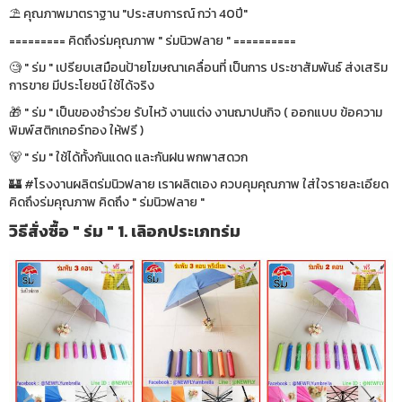
⛱ คุณภาพมาตราฐาน "ประสบการณ์ กว่า 40ปี"
========= คิดถึงร่มคุณภาพ " ร่มนิวฟลาย " ==========
🧐 " ร่ม " เปรียบเสมือนป้ายโฆษณาเคลื่อนที่ เป็นการ ประชาสัมพันธ์ ส่งเสริม
การขาย มีประโยชน์ ใช้ได้จริง
🎁 " ร่ม " เป็นของชำร่วย รับไหว้ งานแต่ง งานฌาปนกิจ ( ออกแบบ ข้อความ
พิมพ์สติกเกอร์ทอง ให้ฟรี )
🐻 " ร่ม " ใช้ได้ทั้งกันแดด และกันฝน พกพาสดวก
🏰 #โรงงานผลิตร่มนิวฟลาย เราผลิตเอง ควบคุมคุณภาพ ใส่ใจรายละเอียด
คิดถึงร่มคุณภาพ คิดถึง " ร่มนิวฟลาย "
วิธีสั่งซื้อ " ร่ม " 1. เลิอกประเภทร่ม