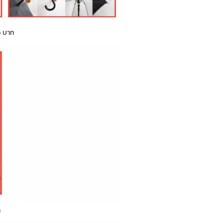
5 บาท
ท