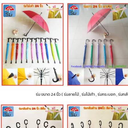
ร่ม ขนาด 24 นิ้ว ( ร่มลายไม้ , ร่มไม้เท้า , ร่มกระบอก , ร่ม