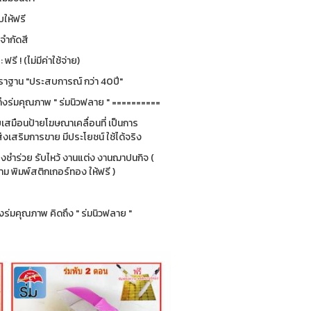
ให้ฟรี
่จำกัดสี
รี ! (ไม่มีค่าใช้จ่าย)
ฐาน "ประสบการณ์ กว่า 40ปี"
ึงร่มคุณภาพ " ร่มนิวฟลาย " ==========
ยบเสมือนป้ายโฆษณาเคลื่อนที่ เป็นการ
่งเสริมการขาย มีประโยชน์ ใช้ได้จริง
ของชำร่วย รับไหว้ งานแต่ง งานฌาปนกิจ (
 พิมพ์สติกเกอร์ทอง ให้ฟรี )
ร่มคุณภาพ คิดถึง " ร่มนิวฟลาย "