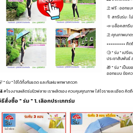
⛱ ฟรี : ออกแบบ
🔖 สกรีนร่ม : ไม
📣 บล๊อคสกรีน : ฟ
⛱ คุณภาพมาตรา
========= คิดถ
🧐 " ร่ม " เปรี
ประชาสัมพันธ์ ส
🎁 " ร่ม " เป็น
ออกแบบ ข้อความ
 " ร่ม " ใช้ได้ทั้งกันแดด และกันฝน พกพาสดวก
🏰 #โรงงานผลิตร่มนิวฟลาย เราผลิตเอง ควบคุมคุณภาพ ใส่ใจรายละเอียด คิดถึง
วิธีสั่งซื้อ " ร่ม " 1. เลิอกประเภทร่ม