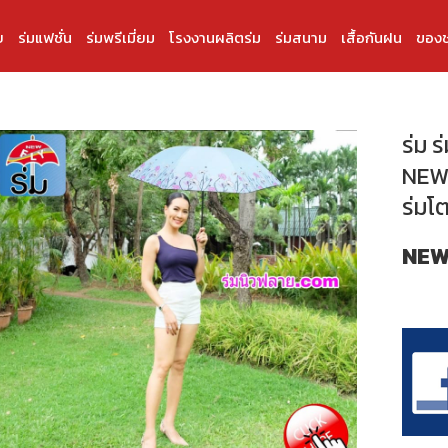
บ
ร่มแฟชั่น
ร่มพรีเมี่ยม
โรงงานผลิตร่ม
ร่มสนาม
เสื้อกันฝน
ของช
ร่ม ร
NEWF
ร่มโต
NEW