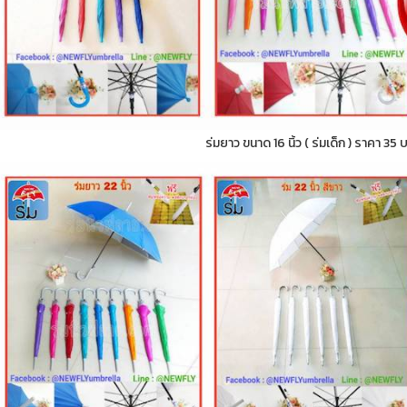
ร่มยาว ขนาด 16 นิ้ว ( ร่มเด็ก ) ราคา 35 