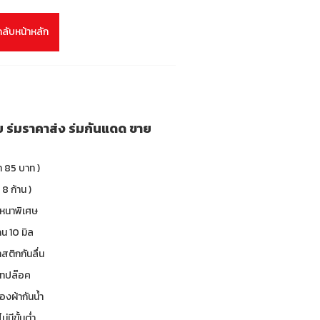
กลับหน้าหลัก
าย ร่มราคาส่ง ร่มกันแดด ขาย
า 85 บาท )
 8 ก้าน )
 หนาพิเศษ
น 10 มิล
าสติกกันลื่น
 เทปล๊อค
องผ้ากันน้ำ
ม่มีขั้นต่ำ