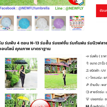
ย้อน
ร่ม ร่มพับ 4 ตอน N-13 ร่มสั้น ร่มแฟชั่น ร่มกันฝน ร่มนิวฟล
ออนไลน์ คุณภาพ มาตราฐาน
📣 ร่มพับ ( ราค
🔖 ขนาด 21 นิ้ว (
⛱ ชนิดผ้า : UV
👉 โครงร่ม : แก
🔎 ด้ามจับ : พล
🧐 สายรัดร่ม :
🐻 ปลอกร่ม : ซ
🏰 สั่งผลิตร่ม : ไ