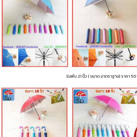
ร่มพับ 21 นิ้ว ( ขนาด มาตราฐาน) ราคา 5