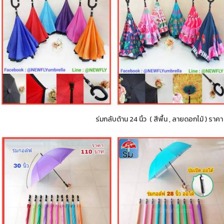
ร่มกลับด้าน 24 นิ้ว ( สีพื้น , ลายดอกไม้ ) ราค