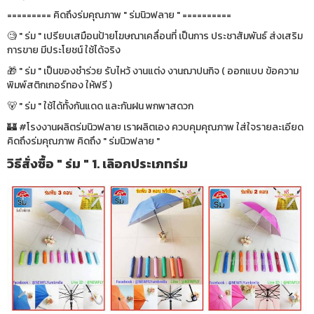
========= คิดถึงร่มคุณภาพ " ร่มนิวฟลาย " ==========
🧐 " ร่ม " เปรียบเสมือนป้ายโฆษณาเคลื่อนที่ เป็นการ ประชาสัมพันธ์ ส่งเสริม
การขาย มีประโยชน์ ใช้ได้จริง
🎁 " ร่ม " เป็นของชำร่วย รับไหว้ งานแต่ง งานฌาปนกิจ ( ออกแบบ ข้อความ
พิมพ์สติกเกอร์ทอง ให้ฟรี )
🐻 " ร่ม " ใช้ได้ทั้งกันแดด และกันฝน พกพาสดวก
🏰 #โรงงานผลิตร่มนิวฟลาย เราผลิตเอง ควบคุมคุณภาพ ใส่ใจรายละเอียด
คิดถึงร่มคุณภาพ คิดถึง " ร่มนิวฟลาย "
วิธีสั่งซื้อ " ร่ม " 1. เลิอกประเภทร่ม