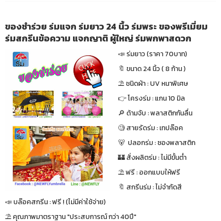
ของชำร่วย ร่มแจก ร่มยาว 24 นิ้ว ร่มพระ ของพรีเมี่ยม
ร่มสกรีนข้อความ แจกญาติ ผู้ใหญ่ ร่มพกพาสดวก
📣 ร่มยาว (ราคา 70บาท)
🔖 ขนาด 24 นิ้ว ( 8 ก้าน )
⛱ ชนิดผ้า : UV หนาพิเศษ
👉 โครงร่ม : แกน 10 มิล
🔎 ด้ามจับ : พลาสติกกันลื่น
🧐 สายรัดร่ม : เทปล๊อค
🐻 ปลอกร่ม : ซองพลาสติก
🏰 สั่งผลิตร่ม : ไม่มีขั้นต่ำ
⛱ ฟรี : ออกแบบให้ฟรี
🔖 สกรีนร่ม : ไม่จำกัดสี
📣 บล๊อคสกรีน : ฟรี ! (ไม่มีค่าใช้จ่าย)
⛱ คุณภาพมาตราฐาน "ประสบการณ์ กว่า 40ปี"