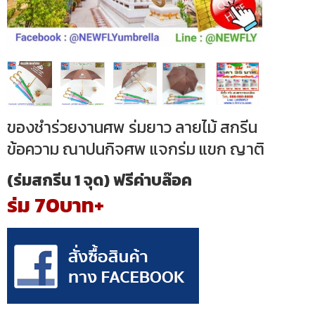
ของชำร่วยงานศพ ร่มยาว ลายไม้ สกรีน
ข้อความ ณาปนกิจศพ แจกร่ม แขก ญาติ
(ร่มสกรีน 1 จุด) ฟรีค่าบล๊อค
ร่ม 70บาท+