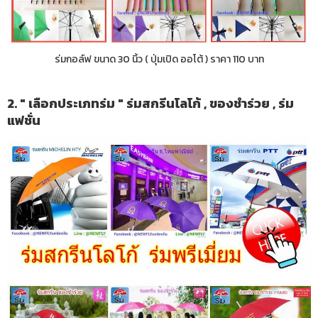
ร่มกอล์ฟ ขนาด 30 นิ้ว ( ปุ่มเปิด ออโต้ ) ราคา 110 บาท
2. " เลือกประเภทร่ม " ร่มสกรีนโลโก้ , ของชำร่วย , ร่ม
แฟชั่น