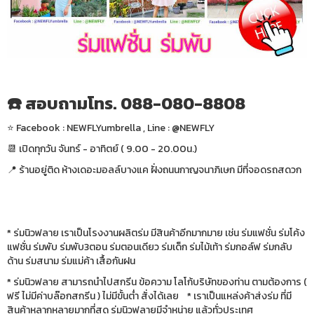
☎️ สอบถามโทร. 088-080-8808
⭐️ Facebook : NEWFLYumbrella , Line : @NEWFLY
📆 เปิดทุกวัน จันทร์ - อาทิตย์ ( 9.00 - 20.00น.)
📍 ร้านอยู่ติด ห้างเดอะมอลล์บางแค ฝั่งถนนกาญจนาภิเษก มีที่จอดรถสดวก
* ร่มนิวฟลาย เราเป็นโรงงานผลิตร่ม มีสินค้าอีกมากมาย เช่น ร่มแฟชั่น ร่มโค้ง
แฟชั่น ร่มพับ ร่มพับ3ตอน ร่มตอนเดียว ร่มเด็ก ร่มไม้เท้า ร่มกอล์ฟ ร่มกลับ
ด้าน ร่มสนาม ร่มแม่ค้า เสื้อกันฝน
* ร่มนิวฟลาย สามารถนำไปสกรีน ข้อความ โลโก้บริษัทของท่าน ตามต้องการ (
ฟรี ไม่มีค่าบล๊อกสกรีน ) ไม่มีขั้นต่ำ สั่งได้เลย * เราเป็นแหล่งค้าส่งร่ม ที่มี
สินค้าหลากหลายมากที่สุด ร่มนิวฟลายมีจำหน่าย แล้วทั่วประเทศ