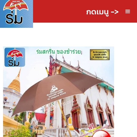
กดเมนู ->