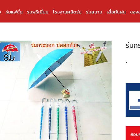
บ
ร่มแฟชั่น
ร่มพรีเมี่ยม
โรงงานผลิตร่ม
ร่มสนาม
เสื้อกันฝน
ของช
ร่มก
.
ย้อน