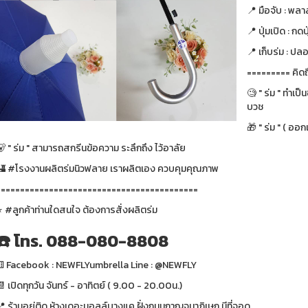
📍 มือจับ : พลา
📍 ปุ่มเปิด : กดป
📍 เก็บร่ม : ปล
========= คิดถ
🧐 " ร่ม " ทำเป
บวช
🎁 " ร่ม " ( ออ
 " ร่ม " สามารถสกรีนข้อความ ระลึกถึง ไว้อาลัย
🏰 #โรงงานผลิตร่มนิวฟลาย เราผลิตเอง ควบคุมคุณภาพ
==========================================
⭐️ #ลูกค้าท่านใดสนใจ ต้องการสั่งผลิตร่ม
☎️ โทร. 088-080-8808
⚅ Facebook : NEWFLYumbrella Line : @NEWFLY
 เปิดทุกวัน จันทร์ - อาทิตย์ ( 9.00 - 20.00น.)
📍 ร้านอยู่ติด ห้างเดอะมอลล์บางแค ฝั่งถนนกาญจนาภิเษก มีที่จอด