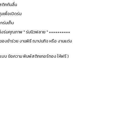
สติกกันลื่น
ุ่มเพื่อเปิดร่ม
อกร่มเก็บ
ึงร่มคุณภาพ " ร่มนิวฟลาย " ==========
็นของชำร่วย งานพิธี ณาปนกิจ หรือ งานแต่ง
กแบบ ข้อความ พิมพ์สติกเกอร์ทอง ให้ฟรี )