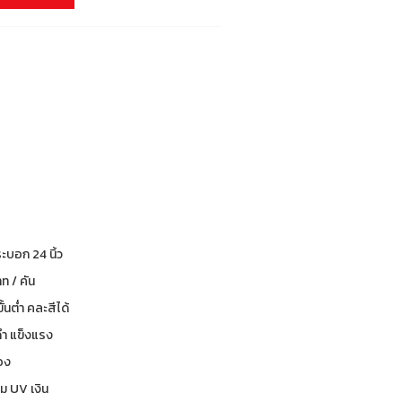
กระบอก 24 นิ้ว
ท / คัน
ีขั้นต่ำ คละสีได้
ดำ แข็งแรง
่อง
ร่ม UV เงิน