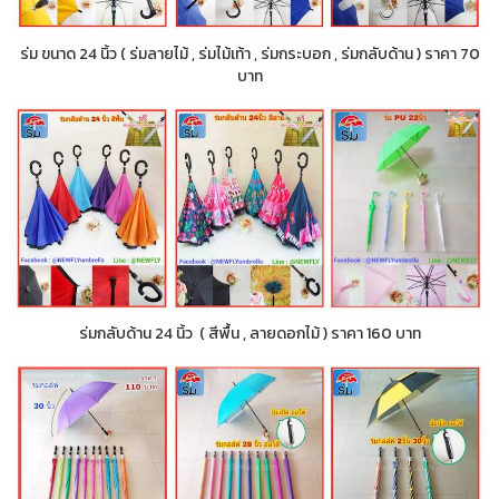
ร่ม ขนาด 24 นิ้ว ( ร่มลายไม้ , ร่มไม้เท้า , ร่มกระบอก , ร่มกลับด้าน ) ราคา 70
บาท
ร่มกลับด้าน 24 นิ้ว ( สีพื้น , ลายดอกไม้ ) ราคา 160 บาท