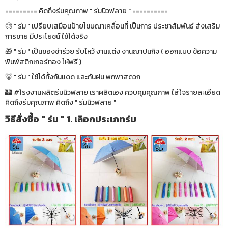
========= คิดถึงร่มคุณภาพ " ร่มนิวฟลาย " ==========
🧐 " ร่ม " เปรียบเสมือนป้ายโฆษณาเคลื่อนที่ เป็นการ ประชาสัมพันธ์ ส่งเสริม
การขาย มีประโยชน์ ใช้ได้จริง
🎁 " ร่ม " เป็นของชำร่วย รับไหว้ งานแต่ง งานฌาปนกิจ ( ออกแบบ ข้อความ
พิมพ์สติกเกอร์ทอง ให้ฟรี )
🐻 " ร่ม " ใช้ได้ทั้งกันแดด และกันฝน พกพาสดวก
🏰 #โรงงานผลิตร่มนิวฟลาย เราผลิตเอง ควบคุมคุณภาพ ใส่ใจรายละเอียด
คิดถึงร่มคุณภาพ คิดถึง " ร่มนิวฟลาย "
วิธีสั่งซื้อ " ร่ม " 1. เลิอกประเภทร่ม