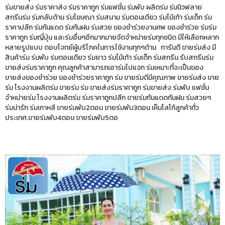
ร่มขายส่ง ร่มราคาส่ง ร่มราคาถูก ร่มแฟชั่น ร่มพับ ผลิตร่ม ร่มนิวฟลาย
สกรีนร่ม ร่มกลับด้าน ร่มโฆษณา ร่มสนาม ร่มตอนเดียว ร่มไม้เท้า ร่มเด็ก ร่ม
ราคาปลีก ร่มกันแดด ร่มกันฝน ร่มสวย ของชำร่วยงานศพ ของชำร่วย ร่มร่ม
ราคาถูก ร่มญี่ปุ่น และร่มอื่นๆอีกมากมายจัดจำหน่ายร่มทุกชนิด มีให้เลือกหลาก
หลายรูปแบบ ตอบโจทย์ผู้บริโภคในการใช้งานทุกๆด้าน การันตี ขายร่มส่ง มี
สินค้าร่ม ร่มพับ ร่มตอนเดียว ร่มยาว ร่มไม้เท้า ร่มเด็ก ร่มสกรีน รับสกรีนร่ม
ขายส่งร่มราคาถูก คุณลูกค้าสามารถเอาร่มไปแจก ร่มเหมาะที่จะเป็นของ
ขายส่งของชำร่วย ของชำร่วยราคาถูก ร่ม ขายร่มดีมีคุณภาพ ขายร่มส่ง ขาย
ร่ม โรงงานผลิตร่ม ขายร่ม ร่ม ขายส่งร่มราคาถูก ร่มขายส่ง ร่มพับ แฟชั่น
จำหน่ายร่ม โรงงานผลิตร่ม ร่มราคาถูกปลีก ขายร่มกันแดดกันฝน ร่มสวยๆ
ร่มน่ารัก ร่มเกาหลี ขายร่มพับ2ตอน ขายร่มพับ3ตอน เห็นโลโก้ลูกค้าทั่ว
ประเทศ.ขายร่มพับ4ตอน ขายร่มพับ5ตอ