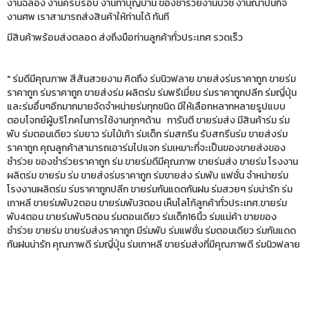
งานฉลอง งานครบรอบ งานทำบุญบ้าน ของชำร่วยงานบวช งานณาปนกิจ
งานศพ เราสามารถส่งสินค้าให้ท่านได้ ทันที
มีสินค้าพร้อมส่งตลอด ส่งถึงมือท่านลูกค้าทั่วประเทศ รวดเร็ว
" ร่มดีมีคุณภาพ สีสันสวยงาม คิดถึง ร่มนิวฟลาย ขายส่งร่มราคาถูก ขายร่ม
ราคาถูก ร่มราคาถูก ขายส่งร่ม ผลิตร่ม ร่มพรีเมี่ยม ร่มราคาถูกปลีก ร่มญี่ปุ่น
และร่มอื่นๆอีกมากมายจัดจำหน่ายร่มทุกชนิด มีให้เลือกหลากหลายรูปแบบ
ตอบโจทย์ผู้บริโภคในการใช้งานทุกๆด้าน การันตี ขายร่มส่ง มีสินค้าร่ม ร่ม
พับ ร่มตอนเดียว ร่มยาว ร่มไม้เท้า ร่มเด็ก ร่มสกรีน รับสกรีนร่ม ขายส่งร่ม
ราคาถูก คุณลูกค้าสามารถเอาร่มไปแจก ร่มเหมาะที่จะเป็นของขายส่งของ
ชำร่วย ของชำร่วยราคาถูก ร่ม ขายร่มดีมีคุณภาพ ขายร่มส่ง ขายร่ม โรงงาน
ผลิตร่ม ขายร่ม ร่ม ขายส่งร่มราคาถูก ร่มขายส่ง ร่มพับ แฟชั่น จำหน่ายร่ม
โรงงานผลิตร่ม ร่มราคาถูกปลีก ขายร่มกันแดดกันฝน ร่มสวยๆ ร่มน่ารัก ร่ม
เกาหลี ขายร่มพับ2ตอน ขายร่มพับ3ตอน เห็นโลโก้ลูกค้าทั่วประเทศ.ขายร่ม
พับ4ตอน ขายร่มพับ5ตอน ร่มตอนเดียว ร่มเด็ก16นิ้ว ร่มแม่ค้า ขายของ
ชำร่วย ขายร่ม ขายร่มส่งราคาถูก มีร่มพับ ร่มแฟชั่น ร่มตอนเดียว ร่มกันแดด
กันฝนน่ารัก คุณภาพดี ร่มญี่ปุ่น ร่มเกาหลี ขายร่มส่งที่มีคุณภาพดี ร่มนิวฟลาย