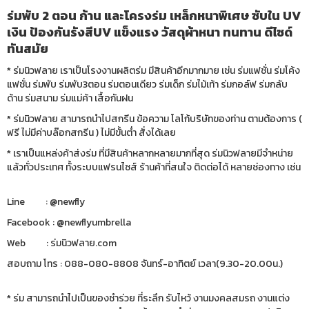
ร่มพับ 2 ตอน ก้าน และโครงร่ม เหล็กหนาพิเศษ ซับใน UV
เงิน ป้องกันรังสีUV แข็งแรง วัสดุผ้าหนา ทนทาน ดีไซด์
ทันสมัย
* ร่มนิวฟลาย เราเป็นโรงงานผลิตร่ม มีสินค้าอีกมากมาย เช่น ร่มแฟชั่น ร่มโค้ง
แฟชั่น ร่มพับ ร่มพับ3ตอน ร่มตอนเดียว ร่มเด็ก ร่มไม้เท้า ร่มกอล์ฟ ร่มกลับ
ด้าน ร่มสนาม ร่มแม่ค้า เสื้อกันฝน
* ร่มนิวฟลาย สามารถนำไปสกรีน ข้อความ โลโก้บริษัทของท่าน ตามต้องการ (
ฟรี ไม่มีค่าบล๊อกสกรีน ) ไม่มีขั้นต่ำ สั่งได้เลย
* เราเป็นแหล่งค้าส่งร่ม ที่มีสินค้าหลากหลายมากที่สุด ร่มนิวฟลายมีจำหน่าย
แล้วทั่วประเทศ ทั้งระบบแฟรนไซส์ ร้านค้าที่สนใจ ติดต่อได้ หลายช่องทาง เช่น
Line : @newfly
Facebook : @newflyumbrella
Web : ร่มนิวฟลาย.com
สอบถาม โทร : 088-080-8808 จันทร์-อาทิตย์ เวลา(9.30-20.00น.)
* ร่ม สามารถนำไปเป็นของชำร่วย ที่ระลึก รับไหว้ งานมงคลสมรถ งานแต่ง