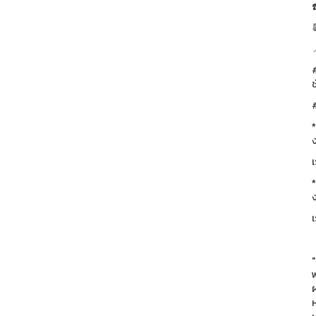

เ
"
พ
ห