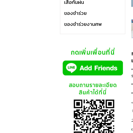
เสื้อกันฝน
ของชำร่วย
ของชำร่วยงานศพ
*
ร
*
*


