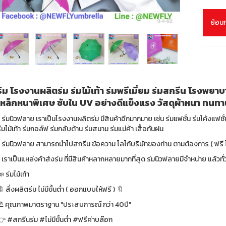
ย้อน
ร่ม โรงงานผลิตร่ม ร่มไม้เท้า ร่มพรีเมี่ยม ร่มสกรีน โรงพย
เหล็กหนาพิเศษ ซับใน UV อย่างดีแข็งแรง วัสดุผ้าหนา ทนทาน
 ร่มนิวฟลาย เราเป็นโรงงานผลิตร่ม มีสินค้าอีกมากมาย เช่น ร่มแฟชั่น ร่มโค้งแฟชั
่มไม้เท้า ร่มกอล์ฟ ร่มกลับด้าน ร่มสนาม ร่มแม่ค้า เสื้อกันฝน
 ร่มนิวฟลาย สามารถนำไปสกรีน ข้อความ โลโก้บริษัทของท่าน ตามต้องการ ( ฟรี ไม่
 เราเป็นแหล่งค้าส่งร่ม ที่มีสินค้าหลากหลายมากที่สุด ร่มนิวฟลายมีจำหน่าย แล้ว
 ร่มไม้เท้า
 สั่งผลิตร่ม ไม่มีขั้นต่ำ ( ออกแบบให้ฟรี ) 🔖
⛱ คุณภาพมาตราฐาน "ประสบการณ์ กว่า 40ปี"
 #สกรีนร่ม #ไม่มีขั้นต่ำ #ฟรีค่าบล๊อก