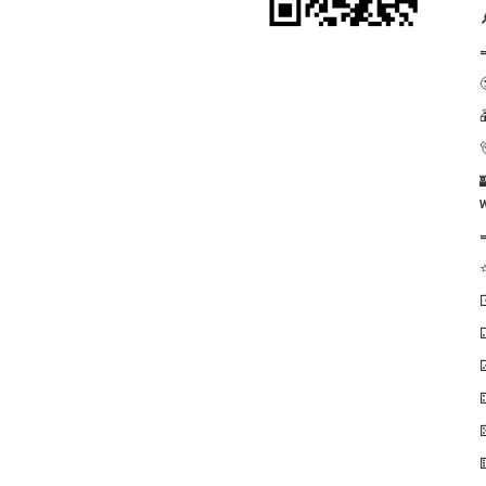


⚁
⚃