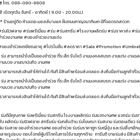
☎️ โทร. 088-080-8808
 เปิดทุกวัน จันทร์ - อาทิตย์ ( 9.00 - 20.00น.)
📍 ร้านอยู่ติด ห้างเดอะมอลล์บางแค ฝั่งถนนกาญจนาภิเษก มีที่จอดรถสดวก
#ร่มนิวฟลาย #ร่มพรีเมี่ยม #ร่ม #ร่มสกรีน #โรงงานผลิตร่ม #ร่มราคาส่ง #ร่
ชำร่วยงานศพ #ของชำร่วยงานแต่ง
#ของชำร่วยเกษียณอายุ #โปรโมชั่น #ลดราคา #Sale #Promo
* ร่ม สามารถนำไปเป็นของชำร่วย ที่ระลึก รับไหว้ งานมงคลสมรถ งานแต่ง งา
งานบวช งานณาปนกิจ งานศพ
เราสามารถส่งสินค้าให้ท่านได้ ทันที มีสินค้าพร้อมส่งตลอด ส่งถึงมือท
* ร่ม สามารถนำไปเป็นของชำร่วย ที่ระลึก รับไหว้ งานมงคลสมรถ งานแต่ง งา
งานบวช งานณาปนกิจ งานศพ
ราสามารถส่งสินค้าให้ท่านได้ ทันที มีสินค้าพร้อมส่งตลอด ส่งถึงมือท่านลูกค้าทั
 ร่มดีมีคุณภาพ ร่มพรีเมี่ยม ร่มสกรีน โรงงานผลิตร่ม ร่มแจกงานศพ แจกร่ม ร่มขา
ับ ผลิตร่ม ร่มนิวฟลาย สกรีนร่ม ร่มกลับด้าน ร่มโฆษณา ร่มสนาม ร่มตอนเดียว ร่มไ
ฝน ร่มสวย ของชำร่วยงานศพ ของชำร่วย ร่มร่มราคาถูก ร่มญี่ปุ่น และร่มอื่นๆอีกม
ลายรูปแบบ ตอบโจทย์ผู้บริโภคในการใช้งานทุกๆด้าน การันตี ขายร่มส่ง มีสินค้าร่ม