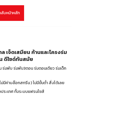
กลับหน้าหลัก
าบาล เจ็ดเสมียน ก้านและโครงร่ม
 ดีไซด์ทันสมัย
่น ร่มพับ ร่มพับ3ตอน ร่มตอนเดียว ร่มเด็ก
มีค่าบล๊อกสกรีน ) ไม่มีขั้นต่ำ สั่งได้เลย
ทั่วประเทศ ทั้งระบบแฟรนไซส์