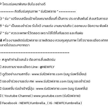
🔎 โครงร่มหนาพิเศษ ซับใน อย่างดี
========= คิดถึงร่มคุณภาพ " ร่มนิวฟลาย " ==========
 " ร่ม " เปรียบเสมือนป้ายโฆษณาเคลื่อนที่ เป็นการ ประชาสัมพันธ์ ส่งเสริมการขา
 " ร่ม " เป็นของชำร่วย รับไหว้ งานแต่ง งานฌาปนกิจ ( ออกแบบ ข้อความ พิมพ์ส
🐻 " ร่ม " ควรจะพกพาไว้ตลอด เพราะใช้ได้ทั้งกันแดด และกันฝน
🏰 #โรงงานผลิตร่มนิวฟลาย เราผลิตเอง ควบคุมคุณภาพ ใส่ใจรายละเอียด ฝากกด
พลาดโปรแรงๆจากเรา
==========================================
⭐️ #ลูกค้าท่านใดสนใจ ต้องการสั่งผลิตร่ม
⚀ สอบถามรายละเอียด Line : @NEWFLY
 ดูตัวอย่างงานสกรีน : www.ร่มนิวฟลาย.com (เมนู ร่มพรีเมี่ยม)
⚂ ของชำร่วยงานแต่ง ศพ :www.ร่มนิวฟลาย.com (เมนู ของชำร่วย)
 ร่มแฟชั่น ร่มนำเข้าญี่ปุ่น : www.ร่มนิวฟลาย.com (เมนู ร่มแฟชั่น)
⚄ ( Youtube Channel ) www.youtube.com (ร่มนิวฟลาย)
⚅ Facebook : NEWFLYumbrella , ( IG : NEWFLYumbrella )