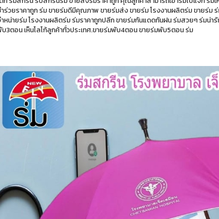
เด็ก ร่มสกรีน รับสกรีนร่ม ขายส่งร่มราคาถูก คุณลูกค้าสามารถเอาร่มไปแจก ร่ม
ำร่วยราคาถูก ร่ม ขายร่มดีมีคุณภาพ ขายร่มส่ง ขายร่ม โรงงานผลิตร่ม ขายร่ม ร่
จำหน่ายร่ม โรงงานผลิตร่ม ร่มราคาถูกปลีก ขายร่มกันแดดกันฝน ร่มสวยๆ ร่มน่ารั
พับ3ตอน เห็นโลโก้ลูกค้าทั่วประเทศ.ขายร่มพับ4ตอน ขายร่มพับ5ตอน ร่ม