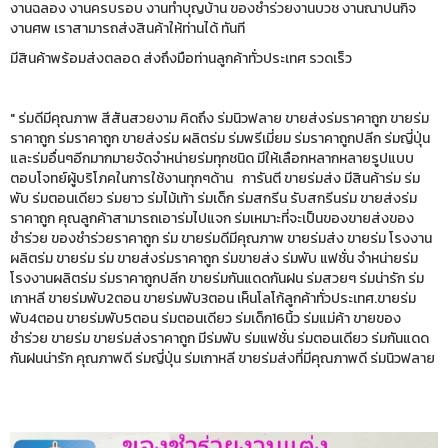
งานฉลอง งานครบรอบ งานทำบุญบ้าน ของชำร่วยงานบวช งานณาปนกิจ
งานศพ เราสามารถส่งสินค้าให้ท่านได้ ทันที
มีสินค้าพร้อมส่งตลอด ส่งถึงมือท่านลูกค้าทั่วประเทศ รวดเร็ว
" ร่มดีมีคุณภาพ สีสันสวยงาม คิดถึง ร่มนิวฟลาย ขายส่งร่มราคาถูก ขายร่ม
ราคาถูก ร่มราคาถูก ขายส่งร่ม ผลิตร่ม ร่มพรีเมี่ยม ร่มราคาถูกปลีก ร่มญี่ปุ่น
และร่มอื่นๆอีกมากมายจัดจำหน่ายร่มทุกชนิด มีให้เลือกหลากหลายรูปแบบ
ตอบโจทย์ผู้บริโภคในการใช้งานทุกๆด้าน การันตี ขายร่มส่ง มีสินค้าร่ม ร่ม
พับ ร่มตอนเดียว ร่มยาว ร่มไม้เท้า ร่มเด็ก ร่มสกรีน รับสกรีนร่ม ขายส่งร่ม
ราคาถูก คุณลูกค้าสามารถเอาร่มไปแจก ร่มเหมาะที่จะเป็นของขายส่งของ
ชำร่วย ของชำร่วยราคาถูก ร่ม ขายร่มดีมีคุณภาพ ขายร่มส่ง ขายร่ม โรงงาน
ผลิตร่ม ขายร่ม ร่ม ขายส่งร่มราคาถูก ร่มขายส่ง ร่มพับ แฟชั่น จำหน่ายร่ม
โรงงานผลิตร่ม ร่มราคาถูกปลีก ขายร่มกันแดดกันฝน ร่มสวยๆ ร่มน่ารัก ร่ม
เกาหลี ขายร่มพับ2ตอน ขายร่มพับ3ตอน เห็นโลโก้ลูกค้าทั่วประเทศ.ขายร่ม
พับ4ตอน ขายร่มพับ5ตอน ร่มตอนเดียว ร่มเด็ก16นิ้ว ร่มแม่ค้า ขายของ
ชำร่วย ขายร่ม ขายร่มส่งราคาถูก มีร่มพับ ร่มแฟชั่น ร่มตอนเดียว ร่มกันแดด
กันฝนน่ารัก คุณภาพดี ร่มญี่ปุ่น ร่มเกาหลี ขายร่มส่งที่มีคุณภาพดี ร่มนิวฟลาย