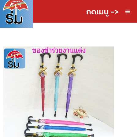
กดเมนู ->