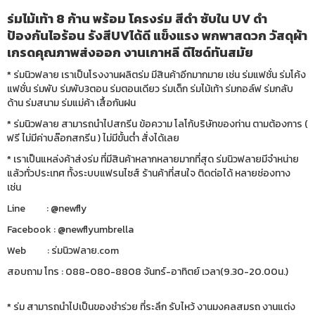
ร่มไม้เท้า 8 ก้าน พร้อม โครงร่ม สีดำ ซับใน UV ดำ
ป้องกันไอร้อน รังสีUVได้ดี แข็งแรง พกพาสดวก วัสดุผ้า
เกรดคุณภาพส่งออก งานเกาหลี ดีไซด์ทันสมัย
* ร่มนิวฟลาย เราเป็นโรงงานผลิตร่ม มีสินค้าอีกมากมาย เช่น ร่มแฟชั่น ร่มโค้ง
แฟชั่น ร่มพับ ร่มพับ3ตอน ร่มตอนเดียว ร่มเด็ก ร่มไม้เท้า ร่มกอล์ฟ ร่มกลับ
ด้าน ร่มสนาม ร่มแม่ค้า เสื้อกันฝน
* ร่มนิวฟลาย สามารถนำไปสกรีน ข้อความ โลโก้บริษัทของท่าน ตามต้องการ (
ฟรี ไม่มีค่าบล๊อกสกรีน ) ไม่มีขั้นต่ำ สั่งได้เลย
* เราเป็นแหล่งค้าส่งร่ม ที่มีสินค้าหลากหลายมากที่สุด ร่มนิวฟลายมีจำหน่าย
แล้วทั่วประเทศ ทั้งระบบแฟรนไซส์ ร้านค้าที่สนใจ ติดต่อได้ หลายช่องทาง
เช่น
Line : @newfly
Facebook : @newflyumbrella
Web : ร่มนิวฟลาย.com
สอบถาม โทร : 088-080-8808 จันทร์-อาทิตย์ เวลา(9.30-20.00น.)
* ร่ม สามารถนำไปเป็นของชำร่วย ที่ระลึก รับไหว้ งานมงคลสมรถ งานแต่ง