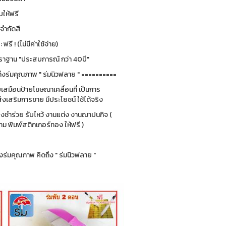
ให้ฟรี
่จำกัดสี
รี ! (ไม่มีค่าใช้จ่าย)
ฐาน "ประสบการณ์ กว่า 40ปี"
ึงร่มคุณภาพ " ร่มนิวฟลาย " ==========
ยบเสมือนป้ายโฆษณาเคลื่อนที่ เป็นการ
่งเสริมการขาย มีประโยชน์ ใช้ได้จริง
ของชำร่วย รับไหว้ งานแต่ง งานฌาปนกิจ (
 พิมพ์สติกเกอร์ทอง ให้ฟรี )
ร่มคุณภาพ คิดถึง " ร่มนิวฟลาย "