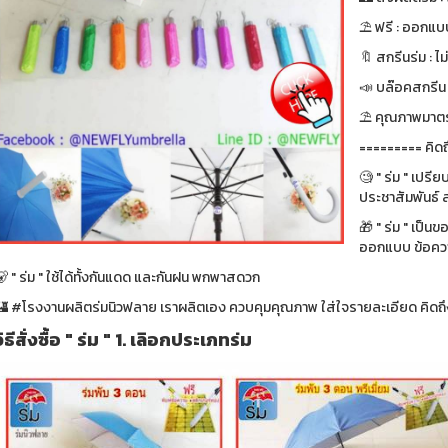
⛱ ฟรี : ออกแบบ
🔖 สกรีนร่ม : ไม
📣 บล๊อคสกรีน : ฟ
⛱ คุณภาพมาตรา
========= คิดถ
🧐 " ร่ม " เปรี
ประชาสัมพันธ์ ส
🎁 " ร่ม " เป็น
ออกแบบ ข้อความ
 " ร่ม " ใช้ได้ทั้งกันแดด และกันฝน พกพาสดวก
🏰 #โรงงานผลิตร่มนิวฟลาย เราผลิตเอง ควบคุมคุณภาพ ใส่ใจรายละเอียด คิดถึง
วิธีสั่งซื้อ " ร่ม " 1. เลิอกประเภทร่ม