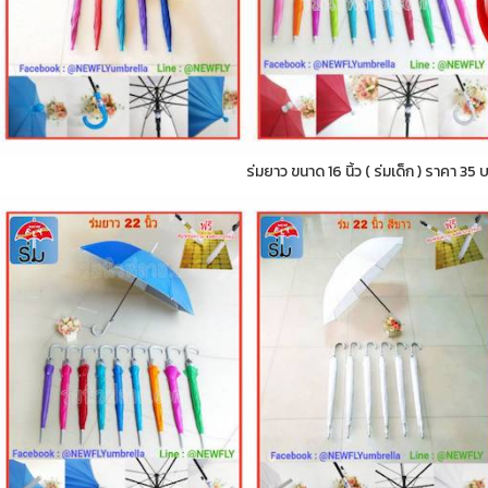
ร่มยาว ขนาด 16 นิ้ว ( ร่มเด็ก ) ราคา 35 