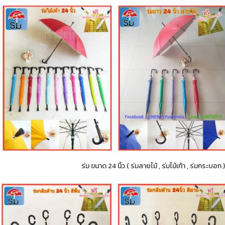
ร่ม ขนาด 24 นิ้ว ( ร่มลายไม้ , ร่มไม้เท้า , ร่มกระบอ