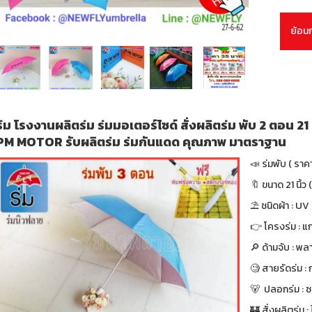
ย้อน
ร่ม โรงงานผลิตร่ม ร่มมอเตอร์ไซด์ สั่งผลิตร่ม พับ 2 ตอน 21 น
PM MOTOR รับผลิตร่ม ร่มกันแดด คุณภาพ มาตราฐาน
📣 ร่มพับ ( ราค
🔖 ขนาด 21 นิ้ว (
⛱ ชนิดผ้า : UV
👉 โครงร่ม : แก
🔎 ด้ามจับ : พล
🧐 สายรัดร่ม :
🐻 ปลอกร่ม : ซ
🏰 สั่งผลิตร่ม : ไ