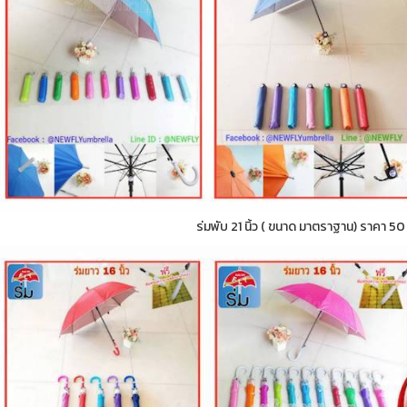
ร่มพับ 21 นิ้ว ( ขนาด มาตราฐาน) ราคา 5