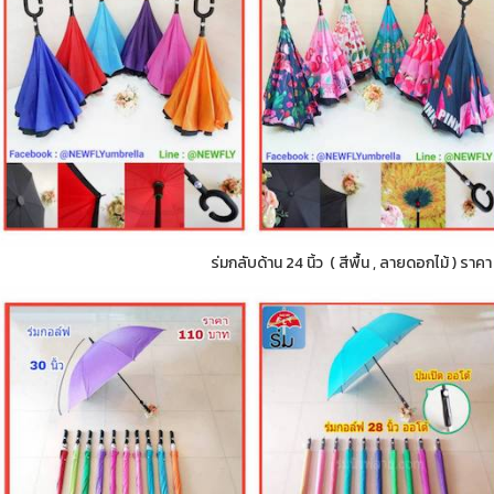
ร่มกลับด้าน 24 นิ้ว ( สีพื้น , ลายดอกไม้ ) ราค