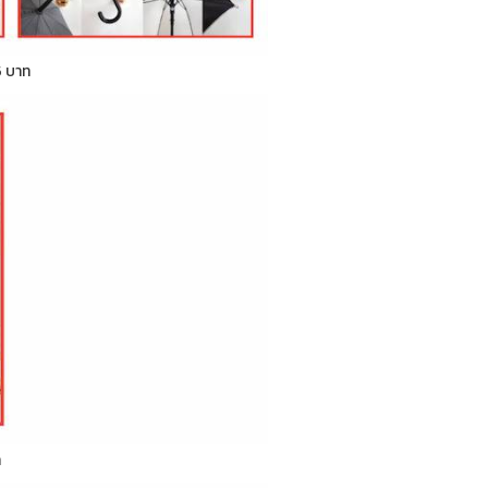
5 บาท
ท