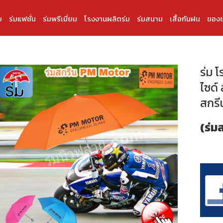
บ
ร่มแฟชั่น
ร่มพรีเมี่ยม
โรงงานผลิตร่ม
ร่มสนาม
เสื้อกันฝน
ของช
ร่ม 
ไซด์ 
สกร
(ร่ม