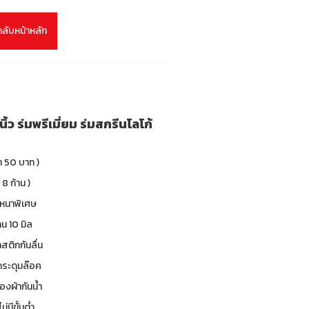
กลับหน้าหลัก
ิ้ว ร่มพรีเมี่ยม ร่มสกรีนโลโก้
า 50 บาท )
 8 ก้าน )
 หนาพิเศษ
น 10 มิล
าสติกกันลื่น
 กระดุมล๊อค
องผ้ากันน้ำ
ม่มีขั้นต่ำ