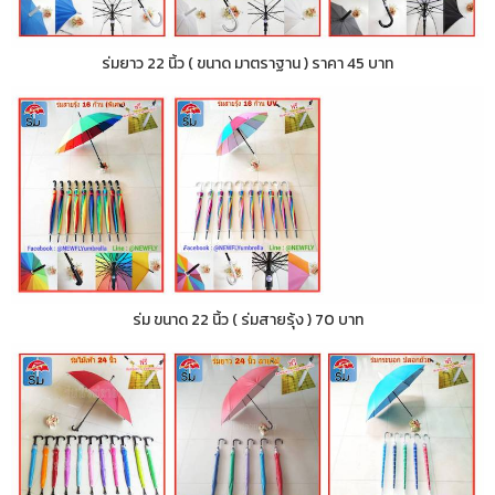
ร่มยาว 22 นิ้ว ( ขนาด มาตราฐาน ) ราคา 45 บาท
ร่ม ขนาด 22 นิ้ว ( ร่มสายรุ้ง ) 70 บาท