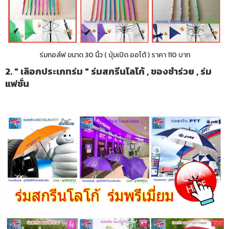
ร่มกอล์ฟ ขนาด 30 นิ้ว ( ปุ่มเปิด ออโต้ ) ราคา 110 บาท
2. " เลิอกประเภทร่ม " ร่มสกรีนโลโก้ , ของชำร่วย , ร่ม
แฟชั่น