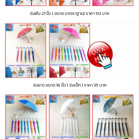
ร่มพับ 21 นิ้ว ( ขนาด มาตราฐาน) ราคา 50 บาท
ร่มยาว ขนาด 16 นิ้ว ( ร่มเด็ก ) ราคา 35 บาท