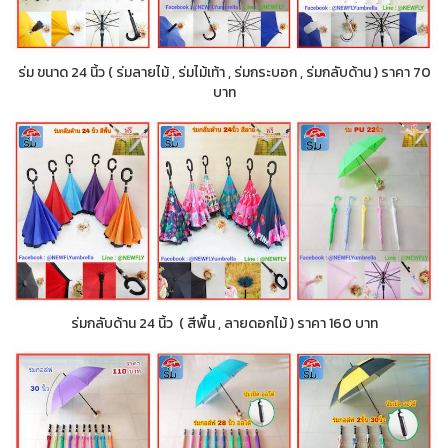
ร่ม ขนาด 24 นิ้ว ( ร่มลายไม้ , ร่มไม้เท้า , ร่มกระบอก , ร่มกลับด้าน ) ราคา 70
บาท
ร่มกลับด้าน 24 นิ้ว ( สีพื้น , ลายดอกไม้ ) ราคา 160 บาท