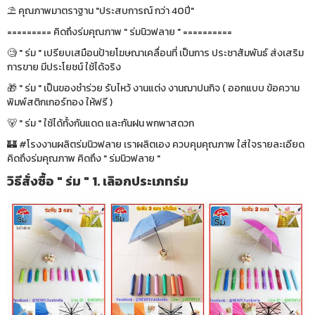
⛱ คุณภาพมาตราฐาน "ประสบการณ์ กว่า 40ปี"
========= คิดถึงร่มคุณภาพ " ร่มนิวฟลาย " ==========
🧐 " ร่ม " เปรียบเสมือนป้ายโฆษณาเคลื่อนที่ เป็นการ ประชาสัมพันธ์ ส่งเสริม
การขาย มีประโยชน์ ใช้ได้จริง
🎁 " ร่ม " เป็นของชำร่วย รับไหว้ งานแต่ง งานฌาปนกิจ ( ออกแบบ ข้อความ
พิมพ์สติกเกอร์ทอง ให้ฟรี )
🐻 " ร่ม " ใช้ได้ทั้งกันแดด และกันฝน พกพาสดวก
🏰 #โรงงานผลิตร่มนิวฟลาย เราผลิตเอง ควบคุมคุณภาพ ใส่ใจรายละเอียด
คิดถึงร่มคุณภาพ คิดถึง " ร่มนิวฟลาย "
วิธีสั่งซื้อ " ร่ม " 1. เลิอกประเภทร่ม