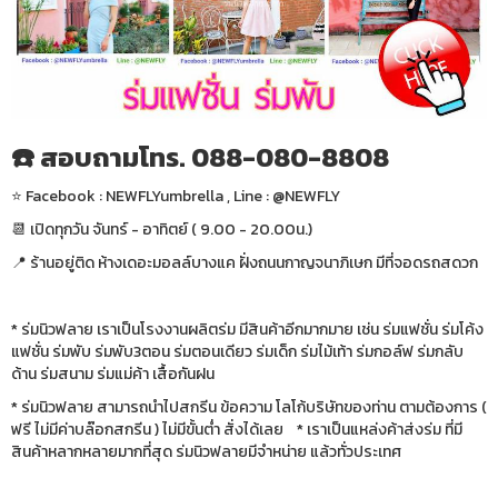
☎️ สอบถามโทร. 088-080-8808
⭐️ Facebook : NEWFLYumbrella , Line : @NEWFLY
📆 เปิดทุกวัน จันทร์ - อาทิตย์ ( 9.00 - 20.00น.)
📍 ร้านอยู่ติด ห้างเดอะมอลล์บางแค ฝั่งถนนกาญจนาภิเษก มีที่จอดรถสดวก
* ร่มนิวฟลาย เราเป็นโรงงานผลิตร่ม มีสินค้าอีกมากมาย เช่น ร่มแฟชั่น ร่มโค้ง
แฟชั่น ร่มพับ ร่มพับ3ตอน ร่มตอนเดียว ร่มเด็ก ร่มไม้เท้า ร่มกอล์ฟ ร่มกลับ
ด้าน ร่มสนาม ร่มแม่ค้า เสื้อกันฝน
* ร่มนิวฟลาย สามารถนำไปสกรีน ข้อความ โลโก้บริษัทของท่าน ตามต้องการ (
ฟรี ไม่มีค่าบล๊อกสกรีน ) ไม่มีขั้นต่ำ สั่งได้เลย * เราเป็นแหล่งค้าส่งร่ม ที่มี
สินค้าหลากหลายมากที่สุด ร่มนิวฟลายมีจำหน่าย แล้วทั่วประเทศ