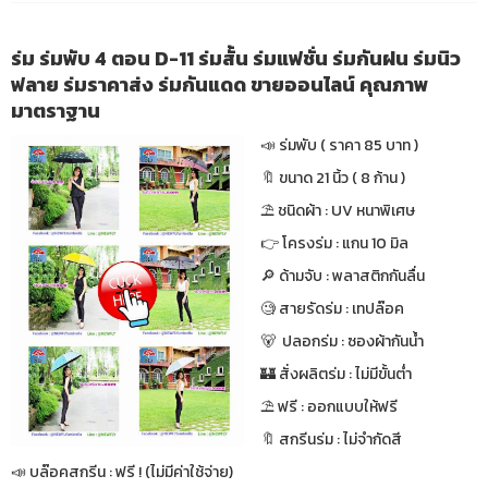
ร่ม ร่มพับ 4 ตอน D-11 ร่มสั้น ร่มแฟชั่น ร่มกันฝน ร่มนิว
ฟลาย ร่มราคาส่ง ร่มกันแดด ขายออนไลน์ คุณภาพ
มาตราฐาน
📣 ร่มพับ ( ราคา 85 บาท )
🔖 ขนาด 21 นิ้ว ( 8 ก้าน )
⛱ ชนิดผ้า : UV หนาพิเศษ
👉 โครงร่ม : แกน 10 มิล
🔎 ด้ามจับ : พลาสติกกันลื่น
🧐 สายรัดร่ม : เทปล๊อค
🐻 ปลอกร่ม : ซองผ้ากันน้ำ
🏰 สั่งผลิตร่ม : ไม่มีขั้นต่ำ
⛱ ฟรี : ออกแบบให้ฟรี
🔖 สกรีนร่ม : ไม่จำกัดสี
📣 บล๊อคสกรีน : ฟรี ! (ไม่มีค่าใช้จ่าย)