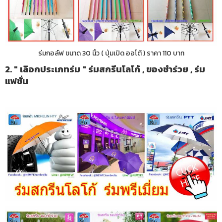
ร่มกอล์ฟ ขนาด 30 นิ้ว ( ปุ่มเปิด ออโต้ ) ราคา 110 บาท
2. " เลิอกประเภทร่ม " ร่มสกรีนโลโก้ , ของชำร่วย , ร่ม
แฟชั่น