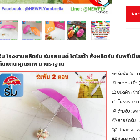
ย้อน
ร่ม โรงงานผลิตร่ม ร่มรถยนต์ โตโยต้า สั่งผลิตร่ม ร่มพรีเมี
กันแดด คุณภาพ มาตราฐาน
📣 ร่มพับ (ราค
🔖 ขนาด 21 นิ้ว (
⛱ ชนิดผ้า : ผ้า
👉 โครงร่ม : แก
🔎 ด้ามจับ : พล
🧐 สายรัดร่ม :
🐻 ปลอกร่ม : ซ
🏰 สั่งผลิตร่ม : ไ