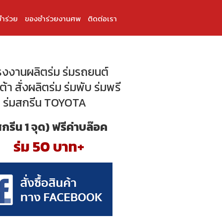
ำร่วย
ของชำร่วยงานศพ
ติดต่อเรา
โรงงานผลิตร่ม ร่มรถยนต์
้า สั่งผลิตร่ม ร่มพับ ร่มพรี
ยม ร่มสกรีน TOYOTA
สกรีน 1 จุด) ฟรีค่าบล๊อค
ร่ม 50 บาท+