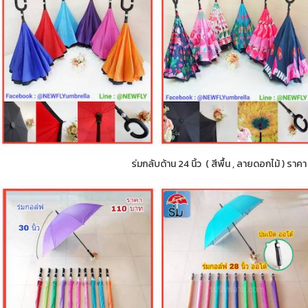
ร่มกลับด้าน 24 นิ้ว ( สีพื้น , ลายดอกไม้ ) ราค