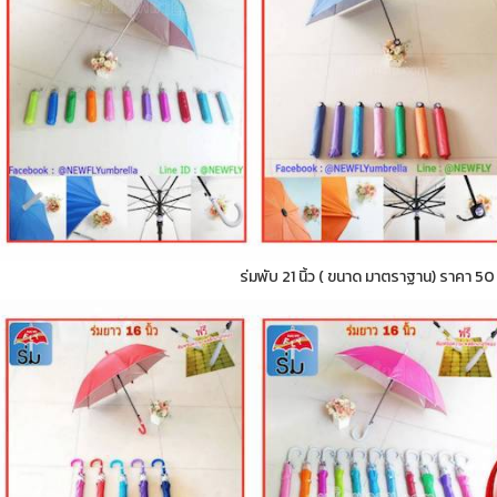
ร่มพับ 21 นิ้ว ( ขนาด มาตราฐาน) ราคา 5