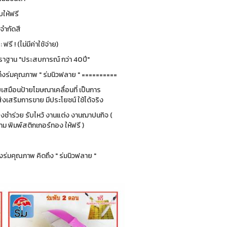
ให้ฟรี
่จำกัดสี
รี ! (ไม่มีค่าใช้จ่าย)
ฐาน "ประสบการณ์ กว่า 40ปี"
ึงร่มคุณภาพ " ร่มนิวฟลาย " ==========
ยบเสมือนป้ายโฆษณาเคลื่อนที่ เป็นการ
่งเสริมการขาย มีประโยชน์ ใช้ได้จริง
ของชำร่วย รับไหว้ งานแต่ง งานฌาปนกิจ (
 พิมพ์สติกเกอร์ทอง ให้ฟรี )
ร่มคุณภาพ คิดถึง " ร่มนิวฟลาย "