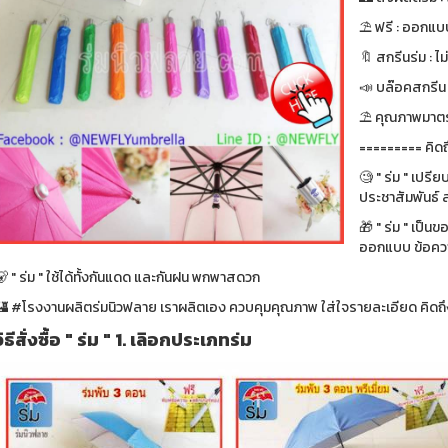
⛱ ฟรี : ออกแบบ
🔖 สกรีนร่ม : ไม
📣 บล๊อคสกรีน : ฟ
⛱ คุณภาพมาตรา
========= คิดถ
🧐 " ร่ม " เปรี
ประชาสัมพันธ์ ส
🎁 " ร่ม " เป็น
ออกแบบ ข้อความ
 " ร่ม " ใช้ได้ทั้งกันแดด และกันฝน พกพาสดวก
🏰 #โรงงานผลิตร่มนิวฟลาย เราผลิตเอง ควบคุมคุณภาพ ใส่ใจรายละเอียด คิดถึง
วิธีสั่งซื้อ " ร่ม " 1. เลิอกประเภทร่ม