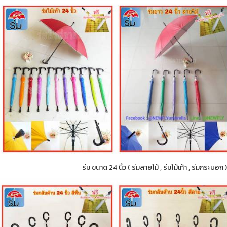
ร่ม ขนาด 24 นิ้ว ( ร่มลายไม้ , ร่มไม้เท้า , ร่มกระบอ