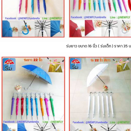
ร่มยาว ขนาด 16 นิ้ว ( ร่มเด็ก ) ราคา 35 