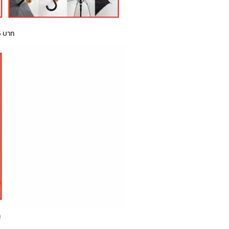
5 บาท
ท