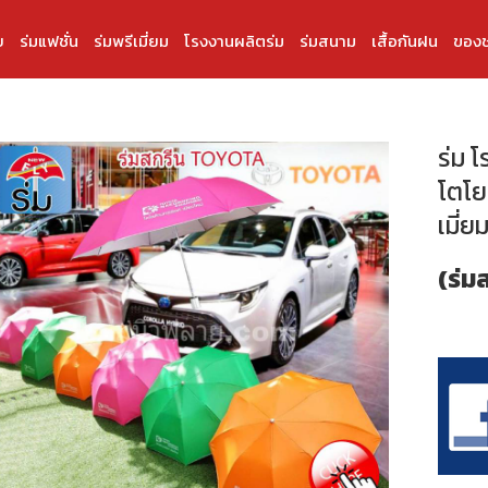
บ
ร่มแฟชั่น
ร่มพรีเมี่ยม
โรงงานผลิตร่ม
ร่มสนาม
เสื้อกันฝน
ของช
ร่ม 
โตโยต
เมี่
(ร่ม