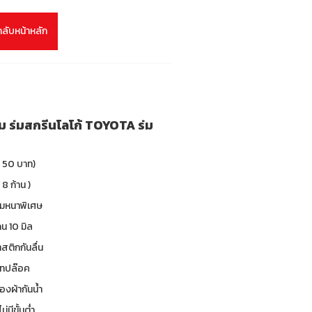
กลับหน้าหลัก
่ยม ร่มสกรีนโลโก้ TOYOTA ร่ม
า 50 บาท)
 8 ก้าน )
ร่มหนาพิเศษ
น 10 มิล
าสติกกันลื่น
 เทปล๊อค
องผ้ากันน้ำ
ม่มีขั้นต่ำ