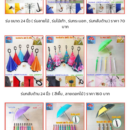
ร่ม ขนาด 24 นิ้ว ( ร่มลายไม้ , ร่มไม้เท้า , ร่มกระบอก , ร่มกลับด้าน ) ราคา 70
บาท
ร่มกลับด้าน 24 นิ้ว ( สีพื้น , ลายดอกไม้ ) ราคา 160 บาท