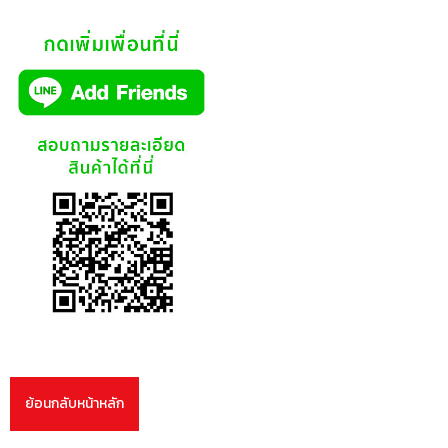
ย้อนกลับหน้าหลัก