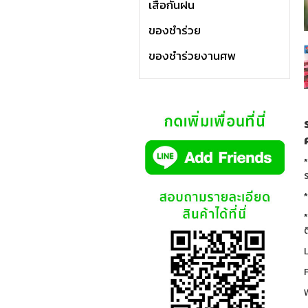
เสื้อกันฝน
ของชำร่วย
ของชำร่วยงานศพ
*
ร
*
*