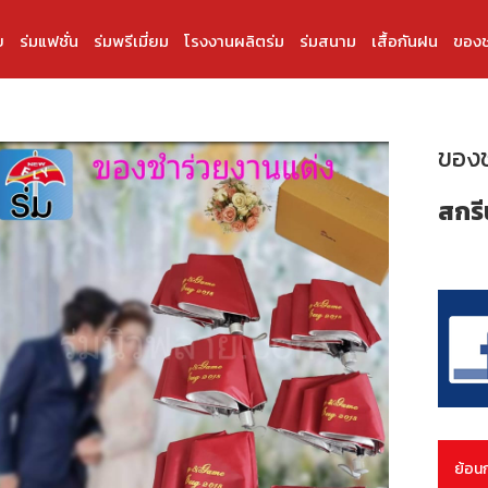
บ
ร่มแฟชั่น
ร่มพรีเมี่ยม
โรงงานผลิตร่ม
ร่มสนาม
เสื้อกันฝน
ของช
ของช
สกรี
ย้อน