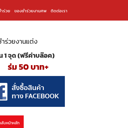
ำร่วย
ของชำร่วยงานศพ
ติดต่อเรา
ำร่วยงานแต่ง
น 1 จุด (ฟรีค่าบล๊อค)
ร่ม 50 บาท+
กลับหน้าหลัก