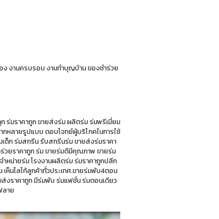
0-20.00น.)
นฉลอง งานครบรอบ งานทำบุญบ้าน ของชำร่วย
 ร่มราคาถูก ขายส่งร่ม ผลิตร่ม ร่มพรีเมี่ยม
อกหลากหลายรูปแบบ ตอบโจทย์ผู้บริโภคในการใช้
ร่มเด็ก ร่มสกรีน รับสกรีนร่ม ขายส่งร่มราคา
ร่วยราคาถูก ร่ม ขายร่มดีมีคุณภาพ ขายร่ม
น จำหน่ายร่ม โรงงานผลิตร่ม ร่มราคาถูกปลีก
 เห็นโลโก้ลูกค้าทั่วประเทศ.ขายร่มพับ4ตอน
ส่งราคาถูก มีร่มพับ ร่มแฟชั่น ร่มตอนเดียว
ิวฟลาย