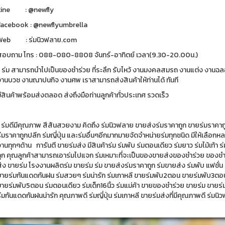
Line : @newfly
Facebook : @newflyumbrella
Web : ร่มนิวฟลาย.com
สอบถาม โทร : 088-080-8808 จันทร์-อาทิตย์ เวลา(9.3
* ร่ม สามารถนำไปเป็นของชำร่วย ที่ระลึก รับไหว้ งานมงคลสมรถ งานแต่ง งา
งานบวช งานณาปนกิจ งานศพ เราสามารถส่งสินค้าให้ท่านได้ ทันที
ีสินค้าพร้อมส่งตลอด ส่งถึงมือท่านลูกค้าทั่วประเทศ รวดเร็ว
 ร่มดีมีคุณภาพ สีสันสวยงาม คิดถึง ร่มนิวฟลาย ขายส่งร่มราคาถูก ขายร่มราคาถูก
่มราคาถูกปลีก ร่มญี่ปุ่น และร่มอื่นๆอีกมากมายจัดจำหน่ายร่มทุกชนิด มีให้เลื
านทุกๆด้าน การันตี ขายร่มส่ง มีสินค้าร่ม ร่มพับ ร่มตอนเดียว ร่มยาว ร่มไม้เท้า 
ถูก คุณลูกค้าสามารถเอาร่มไปแจก ร่มเหมาะที่จะเป็นของขายส่งของชำร่วย ของชำ
่ง ขายร่ม โรงงานผลิตร่ม ขายร่ม ร่ม ขายส่งร่มราคาถูก ร่มขายส่ง ร่มพับ แฟชั่
ขายร่มกันแดดกันฝน ร่มสวยๆ ร่มน่ารัก ร่มเกาหลี ขายร่มพับ2ตอน ขายร่มพับ3ตอน
ายร่มพับ5ตอน ร่มตอนเดียว ร่มเด็ก16นิ้ว ร่มแม่ค้า ขายของชำร่วย ขายร่ม ขายร่ม
่มกันแดดกันฝนน่ารัก คุณภาพดี ร่มญี่ปุ่น ร่มเกาหลี ขายร่มส่งที่มีคุณภาพดี ร่มน