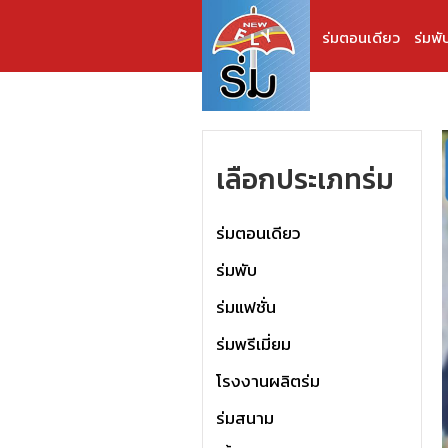
ร่มตอนเดียว
ร่มพั
เลือกประเภทร่ม
ร่มตอนเดียว
ร่มพับ
ร่มแฟชั่น
ร่มพรีเมี่ยม
โรงงานผลิตร่ม
ร่มสนาม