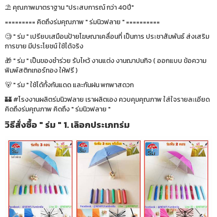
⛱ คุณภาพมาตราฐาน "ประสบการณ์ กว่า 40ปี"
========= คิดถึงร่มคุณภาพ " ร่มนิวฟลาย " ==========
🧐 " ร่ม " เปรียบเสมือนป้ายโฆษณาเคลื่อนที่ เป็นการ ประชาสัมพันธ์ ส่งเสริม
การขาย มีประโยชน์ ใช้ได้จริง
🎁 " ร่ม " เป็นของชำร่วย รับไหว้ งานแต่ง งานฌาปนกิจ ( ออกแบบ ข้อความ
พิมพ์สติกเกอร์ทอง ให้ฟรี )
🐻 " ร่ม " ใช้ได้ทั้งกันแดด และกันฝน พกพาสดวก
🏰 #โรงงานผลิตร่มนิวฟลาย เราผลิตเอง ควบคุมคุณภาพ ใส่ใจรายละเอียด
คิดถึงร่มคุณภาพ คิดถึง " ร่มนิวฟลาย "
วิธีสั่งซื้อ " ร่ม " 1. เลิอกประเภทร่ม