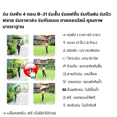
ร่ม ร่มพับ 4 ตอน B-21 ร่มสั้น ร่มแฟชั่น ร่มกันฝน ร่มนิว
ฟลาย ร่มราคาส่ง ร่มกันแดด ขายออนไลน์ คุณภาพ
มาตราฐาน
📣 ร่มพับ ( ราคา 85 บาท )
🔖 ขนาด 21 นิ้ว ( 8 ก้าน )
⛱ ชนิดผ้า : UV หนาพิเศษ
👉 โครงร่ม : แกน 10 มิล
🔎 ด้ามจับ : พลาสติกกันลื่น
🧐 สายรัดร่ม : เทปล๊อค
🐻 ปลอกร่ม : ซองผ้ากันน้ำ
🏰 สั่งผลิตร่ม : ไม่มีขั้นต่ำ
⛱ ฟรี : ออกแบบให้ฟรี
🔖 สกรีนร่ม : ไม่จำกัดสี
📣 บล๊อคสกรีน : ฟรี ! (ไม่มีค่าใช้จ่าย)