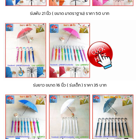
ร่มพับ 21 นิ้ว ( ขนาด มาตราฐาน) ราคา 50 บาท
ร่มยาว ขนาด 16 นิ้ว ( ร่มเด็ก ) ราคา 35 บาท