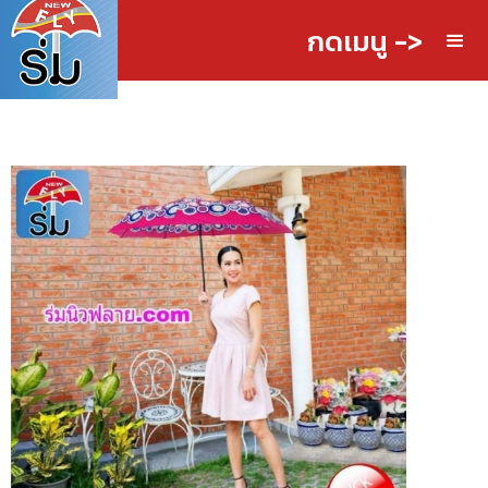
กดเมนู ->