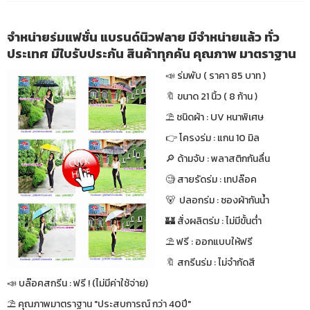
จำหน่ายร่มแฟชั่น แบรนด์นิวฟลาย มีจำหน่ายแล้ว ทั่ว
ประเทศ มีใบรับประกัน สินค้าทุกคัน คุณภาพ มาตราฐาน
📣 ร่มพับ ( ราคา 85 บาท )
🔖 ขนาด 21 นิ้ว ( 8 ก้าน )
⛱ ชนิดผ้า : UV หนาพิเศษ
👉 โครงร่ม : แกน 10 มิล
🔎 ด้ามจับ : พลาสติกกันลื่น
🧐 สายรัดร่ม : เทปล๊อค
🐻 ปลอกร่ม : ซองผ้ากันน้ำ
🏰 สั่งผลิตร่ม : ไม่มีขั้นต่ำ
⛱ ฟรี : ออกแบบให้ฟรี
🔖 สกรีนร่ม : ไม่จำกัดสี
📣 บล๊อคสกรีน : ฟรี ! (ไม่มีค่าใช้จ่าย)
⛱ คุณภาพมาตราฐาน "ประสบการณ์ กว่า 40ปี"