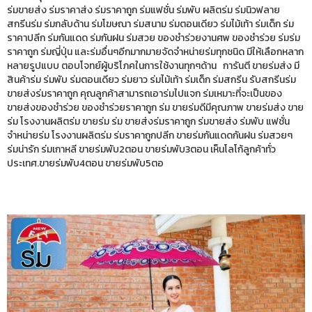
ร่มขายส่ง ร่มราคาส่ง ร่มราคาถูก ร่มแฟชั่น ร่มพับ ผลิตร่ม ร่มนิวฟลาย
สกรีนร่ม ร่มกลับด้าน ร่มโฆษณา ร่มสนาม ร่มตอนเดียว ร่มไม้เท้า ร่มเด็ก ร่ม
ราคาปลีก ร่มกันแดด ร่มกันฝน ร่มสวย ของชำร่วยงานศพ ของชำร่วย ร่มร่ม
ราคาถูก ร่มญี่ปุ่น และร่มอื่นๆอีกมากมายจัดจำหน่ายร่มทุกชนิด มีให้เลือกหลาก
หลายรูปแบบ ตอบโจทย์ผู้บริโภคในการใช้งานทุกๆด้าน การันตี ขายร่มส่ง มี
สินค้าร่ม ร่มพับ ร่มตอนเดียว ร่มยาว ร่มไม้เท้า ร่มเด็ก ร่มสกรีน รับสกรีนร่ม
ขายส่งร่มราคาถูก คุณลูกค้าสามารถเอาร่มไปแจก ร่มเหมาะที่จะเป็นของ
ขายส่งของชำร่วย ของชำร่วยราคาถูก ร่ม ขายร่มดีมีคุณภาพ ขายร่มส่ง ขาย
ร่ม โรงงานผลิตร่ม ขายร่ม ร่ม ขายส่งร่มราคาถูก ร่มขายส่ง ร่มพับ แฟชั่น
จำหน่ายร่ม โรงงานผลิตร่ม ร่มราคาถูกปลีก ขายร่มกันแดดกันฝน ร่มสวยๆ
ร่มน่ารัก ร่มเกาหลี ขายร่มพับ2ตอน ขายร่มพับ3ตอน เห็นโลโก้ลูกค้าทั่ว
ประเทศ.ขายร่มพับ4ตอน ขายร่มพับ5ตอ