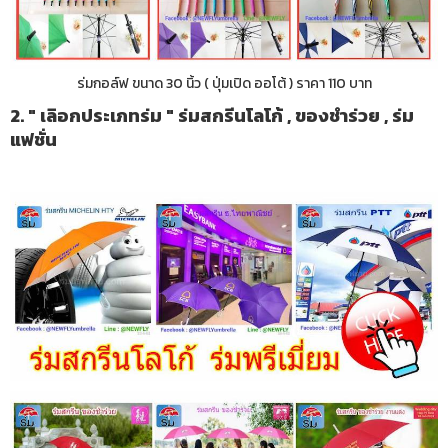
ร่มกอล์ฟ ขนาด 30 นิ้ว ( ปุ่มเปิด ออโต้ ) ราคา 110 บาท
2. " เลิอกประเภทร่ม " ร่มสกรีนโลโก้ , ของชำร่วย , ร่ม
แฟชั่น