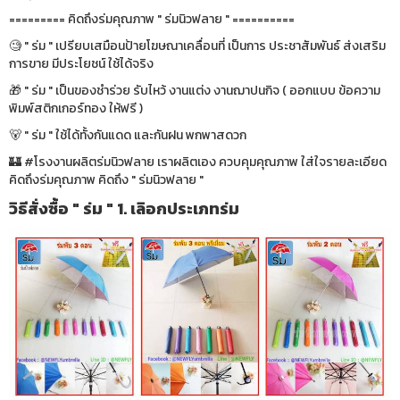
========= คิดถึงร่มคุณภาพ " ร่มนิวฟลาย " ==========
🧐 " ร่ม " เปรียบเสมือนป้ายโฆษณาเคลื่อนที่ เป็นการ ประชาสัมพันธ์ ส่งเสริม
การขาย มีประโยชน์ ใช้ได้จริง
🎁 " ร่ม " เป็นของชำร่วย รับไหว้ งานแต่ง งานฌาปนกิจ ( ออกแบบ ข้อความ
พิมพ์สติกเกอร์ทอง ให้ฟรี )
🐻 " ร่ม " ใช้ได้ทั้งกันแดด และกันฝน พกพาสดวก
🏰 #โรงงานผลิตร่มนิวฟลาย เราผลิตเอง ควบคุมคุณภาพ ใส่ใจรายละเอียด
คิดถึงร่มคุณภาพ คิดถึง " ร่มนิวฟลาย "
วิธีสั่งซื้อ " ร่ม " 1. เลิอกประเภทร่ม