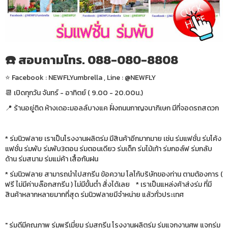
☎️ สอบถามโทร. 088-080-8808
⭐️ Facebook : NEWFLYumbrella , Line : @NEWFLY
📆 เปิดทุกวัน จันทร์ - อาทิตย์ ( 9.00 - 20.00น.)
📍 ร้านอยู่ติด ห้างเดอะมอลล์บางแค ฝั่งถนนกาญจนาภิเษก มีที่จอดรถสดวก
* ร่มนิวฟลาย เราเป็นโรงงานผลิตร่ม มีสินค้าอีกมากมาย เช่น ร่มแฟชั่น ร่มโค้ง
แฟชั่น ร่มพับ ร่มพับ3ตอน ร่มตอนเดียว ร่มเด็ก ร่มไม้เท้า ร่มกอล์ฟ ร่มกลับ
ด้าน ร่มสนาม ร่มแม่ค้า เสื้อกันฝน
* ร่มนิวฟลาย สามารถนำไปสกรีน ข้อความ โลโก้บริษัทของท่าน ตามต้องการ (
ฟรี ไม่มีค่าบล๊อกสกรีน ) ไม่มีขั้นต่ำ สั่งได้เลย * เราเป็นแหล่งค้าส่งร่ม ที่มี
สินค้าหลากหลายมากที่สุด ร่มนิวฟลายมีจำหน่าย แล้วทั่วประเทศ
" ร่มดีมีคุณภาพ ร่มพรีเมี่ยม ร่มสกรีน โรงงานผลิตร่ม ร่มแจกงานศพ แจกร่ม