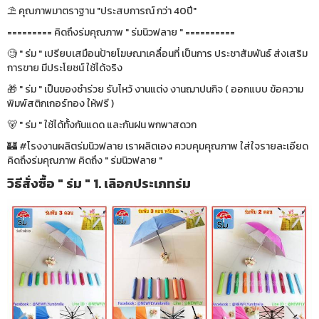
⛱ คุณภาพมาตราฐาน "ประสบการณ์ กว่า 40ปี"
========= คิดถึงร่มคุณภาพ " ร่มนิวฟลาย " ==========
🧐 " ร่ม " เปรียบเสมือนป้ายโฆษณาเคลื่อนที่ เป็นการ ประชาสัมพันธ์ ส่งเสริม
การขาย มีประโยชน์ ใช้ได้จริง
🎁 " ร่ม " เป็นของชำร่วย รับไหว้ งานแต่ง งานฌาปนกิจ ( ออกแบบ ข้อความ
พิมพ์สติกเกอร์ทอง ให้ฟรี )
🐻 " ร่ม " ใช้ได้ทั้งกันแดด และกันฝน พกพาสดวก
🏰 #โรงงานผลิตร่มนิวฟลาย เราผลิตเอง ควบคุมคุณภาพ ใส่ใจรายละเอียด
คิดถึงร่มคุณภาพ คิดถึง " ร่มนิวฟลาย "
วิธีสั่งซื้อ " ร่ม " 1. เลิอกประเภทร่ม