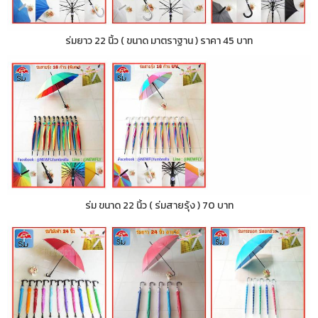
ร่มยาว 22 นิ้ว ( ขนาด มาตราฐาน ) ราคา 45 บาท
ร่ม ขนาด 22 นิ้ว ( ร่มสายรุ้ง ) 70 บาท