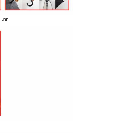
5 บาท
ท