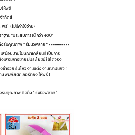
ให้ฟรี
่จำกัดสี
รี ! (ไม่มีค่าใช้จ่าย)
ฐาน "ประสบการณ์ กว่า 40ปี"
ึงร่มคุณภาพ " ร่มนิวฟลาย " ==========
ยบเสมือนป้ายโฆษณาเคลื่อนที่ เป็นการ
่งเสริมการขาย มีประโยชน์ ใช้ได้จริง
ของชำร่วย รับไหว้ งานแต่ง งานฌาปนกิจ (
 พิมพ์สติกเกอร์ทอง ให้ฟรี )
ร่มคุณภาพ คิดถึง " ร่มนิวฟลาย "