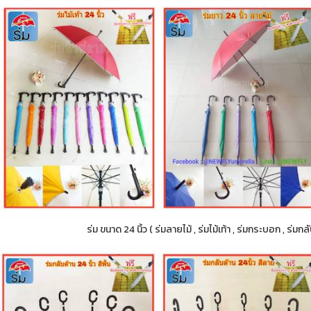
ร่ม ขนาด 24 นิ้ว ( ร่มลายไม้ , ร่มไม้เท้า , ร่มกระบอก , ร่ม