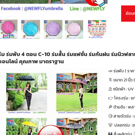
ย้อน
ร่ม ร่มพับ 4 ตอน C-10 ร่มสั้น ร่มแฟชั่น ร่มกันฝน ร่มนิวฟล
ออนไลน์ คุณภาพ มาตราฐาน
📣 ร่มพับ ( ราค
🔖 ขนาด 21 นิ้ว (
⛱ ชนิดผ้า : UV
👉 โครงร่ม : แก
🔎 ด้ามจับ : พล
🧐 สายรัดร่ม :
🐻 ปลอกร่ม : ซ
🏰 สั่งผลิตร่ม : ไ