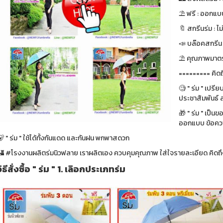
⛱ ฟรี : ออกแบบ
🔖 สกรีนร่ม : ไม
📣 บล๊อคสกรีน : ฟ
⛱ คุณภาพมาตรา
========= คิดถ
🧐 " ร่ม " เปรี
ประชาสัมพันธ์ ส
🎁 " ร่ม " เป็น
ออกแบบ ข้อความ
 " ร่ม " ใช้ได้ทั้งกันแดด และกันฝน พกพาสดวก
🏰 #โรงงานผลิตร่มนิวฟลาย เราผลิตเอง ควบคุมคุณภาพ ใส่ใจรายละเอียด คิดถึง
วิธีสั่งซื้อ " ร่ม " 1. เลิอกประเภทร่ม