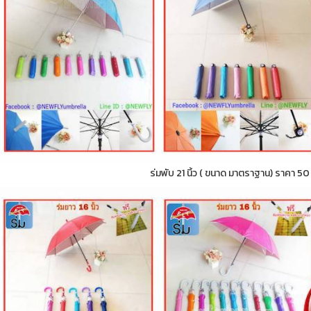
ร่มพับ 21 นิ้ว ( ขนาด มาตราฐาน) ราคา 5