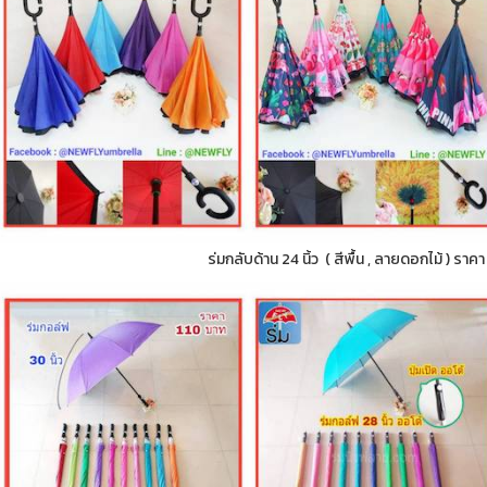
ร่มกลับด้าน 24 นิ้ว ( สีพื้น , ลายดอกไม้ ) ราค