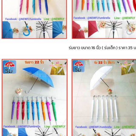
ร่มยาว ขนาด 16 นิ้ว ( ร่มเด็ก ) ราคา 35 