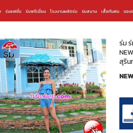
บ
ร่มแฟชั่น
ร่มพรีเมี่ยม
โรงงานผลิตร่ม
ร่มสนาม
เสื้อกันฝน
ของช
ร่ม ร
NEWF
สุริน
NEW