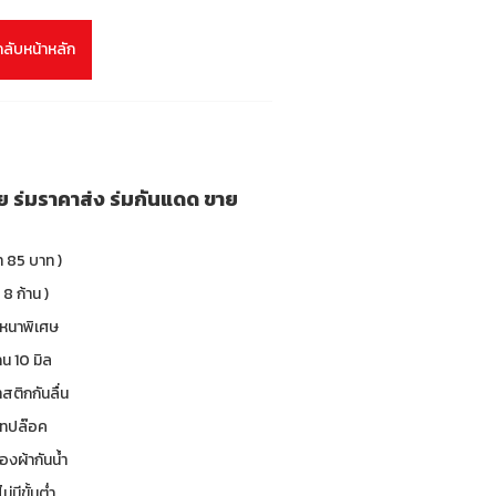
กลับหน้าหลัก
าย ร่มราคาส่ง ร่มกันแดด ขาย
า 85 บาท )
 8 ก้าน )
 หนาพิเศษ
น 10 มิล
าสติกกันลื่น
 เทปล๊อค
องผ้ากันน้ำ
ม่มีขั้นต่ำ