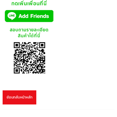
ย้อนกลับหน้าหลัก