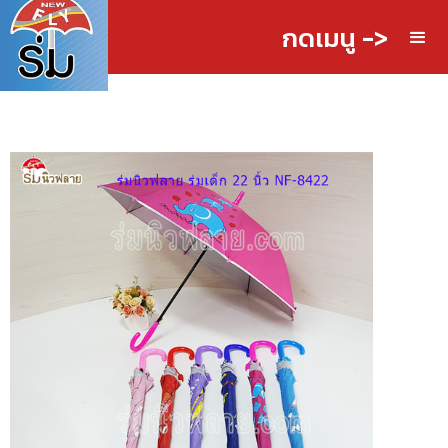
กดเมนู ->