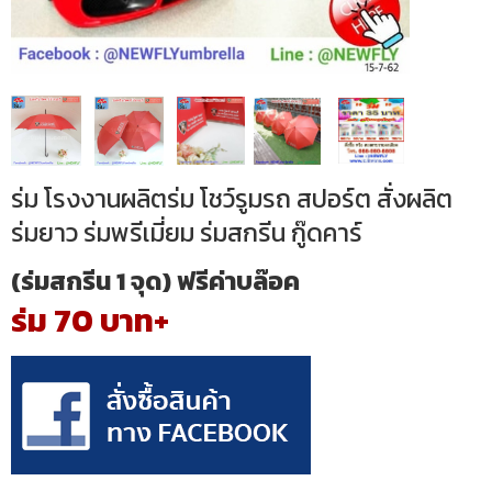
ร่ม โรงงานผลิตร่ม โชว์รูมรถ สปอร์ต สั่งผลิต
ร่มยาว ร่มพรีเมี่ยม ร่มสกรีน กู๊ดคาร์
(ร่มสกรีน 1 จุด) ฟรีค่าบล๊อค
ร่ม 70 บาท+