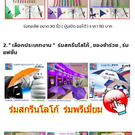
ร่มกอล์ฟ ขนาด 30 นิ้ว ( ปุ่มเปิด ออโต้ ) ราคา 110 บาท
2. " เลือกประเภทงาน " ร่มสกรีนโลโก้ , ของชำร่วย , ร่ม
แฟชั่น