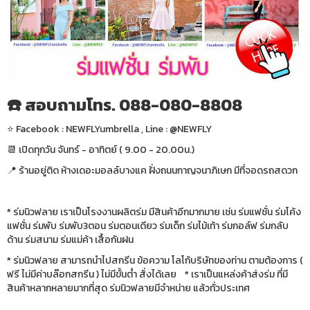
☎️ สอบถามโทร. 088-080-8808
⭐️ Facebook : NEWFLYumbrella , Line : @NEWFLY
📆 เปิดทุกวัน จันทร์ - อาทิตย์ ( 9.00 - 20.00น.)
📍 ร้านอยู่ติด ห้างเดอะมอลล์บางแค ฝั่งถนนกาญจนาภิเษก มีที่จอดรถสดวก
* ร่มนิวฟลาย เราเป็นโรงงานผลิตร่ม มีสินค้าอีกมากมาย เช่น ร่มแฟชั่น ร่มโค้ง
แฟชั่น ร่มพับ ร่มพับ3ตอน ร่มตอนเดียว ร่มเด็ก ร่มไม้เท้า ร่มกอล์ฟ ร่มกลับ
ด้าน ร่มสนาม ร่มแม่ค้า เสื้อกันฝน
* ร่มนิวฟลาย สามารถนำไปสกรีน ข้อความ โลโก้บริษัทของท่าน ตามต้องการ (
ฟรี ไม่มีค่าบล๊อกสกรีน ) ไม่มีขั้นต่ำ สั่งได้เลย * เราเป็นแหล่งค้าส่งร่ม ที่มี
สินค้าหลากหลายมากที่สุด ร่มนิวฟลายมีจำหน่าย แล้วทั่วประเทศ