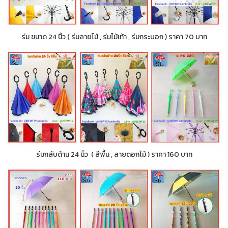
ร่ม ขนาด 24 นิ้ว ( ร่มลายไม้ , ร่มไม้เท้า , ร่มกระบอก ) ราคา 70 บาท
ร่มกลับด้าน 24 นิ้ว ( สีพื้น , ลายดอกไม้ ) ราคา 160 บาท