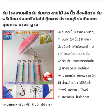
ร่ม โรงงานผลิตร่ม ร่มยาว ลายไม้ 24 นิ้ว สั่งผลิตร่ม ร่ม
พรีเมี่ยม ร่มสกรีนโลโก้ กู๊ดคาร์ ปราณบุรี ร่มกันแดด
คุณภาพ มาตราฐาน
📣 ร่มลายไม้ (ราคา70บาท)
🔖 ขนาด 24 นิ้ว ( 8 ก้าน )
⛱ ชนิดผ้า : ผ้าร่มหนาพิเศษ
👉 โครงร่ม : แกน 10 มิล
🔎 ด้ามจับ : พลาสติกกันลื่น
🧐 สายรัดร่ม : เทปล๊อค
🐻 ปลอกร่ม : ซองพลาสติก
🏰 สั่งผลิตร่ม : ไม่มีขั้นต่ำ
⛱ ฟรี : ออกแบบให้ฟรี
🔖 สกรีนร่ม : ไม่จำกัดสี
📣 บล๊อคสกรีน : ฟรี ! (ไม่มีค่าใช้จ่าย)