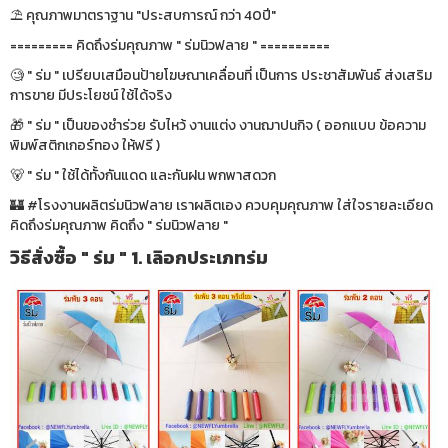
⛱ คุณภาพมาตราฐาน "ประสบการณ์ กว่า 40ปี"
========= คิดถึงร่มคุณภาพ " ร่มนิวฟลาย " ==========
🧐 " ร่ม " เปรียบเสมือนป้ายโฆษณาเคลื่อนที่ เป็นการ ประชาสัมพันธ์ ส่งเสริม
การขาย มีประโยชน์ ใช้ได้จริง
🎁 " ร่ม " เป็นของชำร่วย รับไหว้ งานแต่ง งานฌาปนกิจ ( ออกแบบ ข้อความ
พิมพ์สติกเกอร์ทอง ให้ฟรี )
🐻 " ร่ม " ใช้ได้ทั้งกันแดด และกันฝน พกพาสดวก
🏰 #โรงงานผลิตร่มนิวฟลาย เราผลิตเอง ควบคุมคุณภาพ ใส่ใจรายละเอียด
คิดถึงร่มคุณภาพ คิดถึง " ร่มนิวฟลาย "
วิธีสั่งซื้อ " ร่ม " 1. เลิอกประเภทร่ม