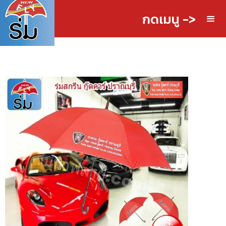
กดเมนู ->