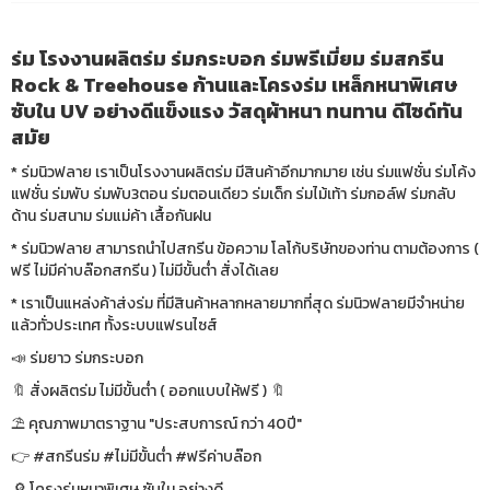
ร่ม โรงงานผลิตร่ม ร่มกระบอก ร่มพรีเมี่ยม ร่มสกรีน
Rock & Treehouse ก้านและโครงร่ม เหล็กหนาพิเศษ
ซับใน UV อย่างดีแข็งแรง วัสดุผ้าหนา ทนทาน ดีไซด์ทัน
สมัย
* ร่มนิวฟลาย เราเป็นโรงงานผลิตร่ม มีสินค้าอีกมากมาย เช่น ร่มแฟชั่น ร่มโค้ง
แฟชั่น ร่มพับ ร่มพับ3ตอน ร่มตอนเดียว ร่มเด็ก ร่มไม้เท้า ร่มกอล์ฟ ร่มกลับ
ด้าน ร่มสนาม ร่มแม่ค้า เสื้อกันฝน
* ร่มนิวฟลาย สามารถนำไปสกรีน ข้อความ โลโก้บริษัทของท่าน ตามต้องการ (
ฟรี ไม่มีค่าบล๊อกสกรีน ) ไม่มีขั้นต่ำ สั่งได้เลย
* เราเป็นแหล่งค้าส่งร่ม ที่มีสินค้าหลากหลายมากที่สุด ร่มนิวฟลายมีจำหน่าย
แล้วทั่วประเทศ ทั้งระบบแฟรนไซส์
📣 ร่มยาว ร่มกระบอก
🔖 สั่งผลิตร่ม ไม่มีขั้นต่ำ ( ออกแบบให้ฟรี ) 🔖
⛱ คุณภาพมาตราฐาน "ประสบการณ์ กว่า 40ปี"
👉 #สกรีนร่ม #ไม่มีขั้นต่ำ #ฟรีค่าบล๊อก
🔎 โครงร่มหนาพิเศษ ซับใน อย่างดี