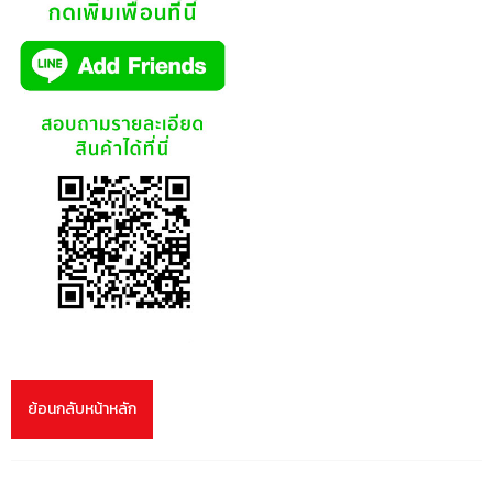
ย้อนกลับหน้าหลัก