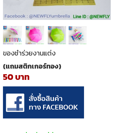
ของชำร่วยงานแต่ง
(แถมสติกเกอร์ทอง)
50 บาท