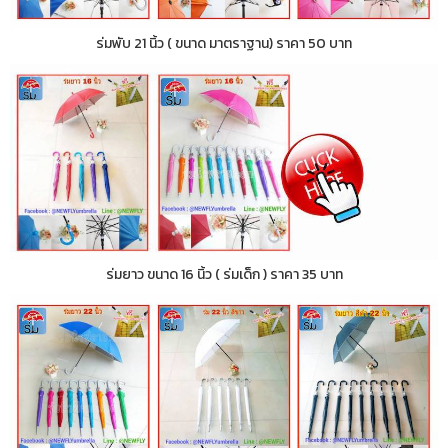
ร่มพับ 21 นิ้ว ( ขนาด มาตราฐาน) ราคา 50 บาท
ร่มยาว ขนาด 16 นิ้ว ( ร่มเด็ก ) ราคา 35 บาท