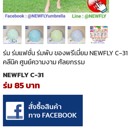
ร่ม ร่มแฟชั่น ร่มพับ ของพรีเมี่ยม NEWFLY C-31
คลีนิค ศูนย์ความงาม ศัลยกรรม
NEWFLY C-31
ร่ม 85 บาท