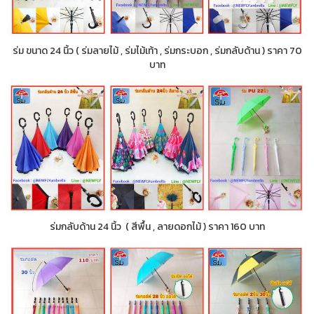
ร่ม ขนาด 24 นิ้ว ( ร่มลายไม้ , ร่มไม้เท้า , ร่มกระบอก , ร่มกลับด้าน ) ราคา 70
บาท
ร่มกลับด้าน 24 นิ้ว ( สีพื้น , ลายดอกไม้ ) ราคา 160 บาท