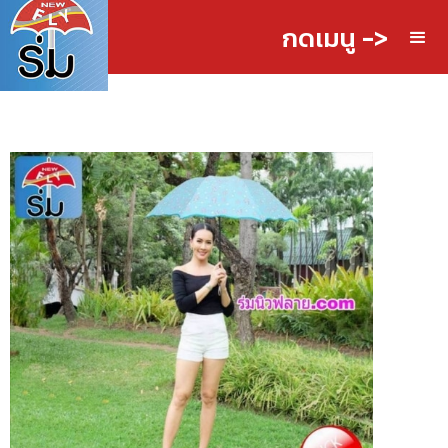
กดเมนู ->