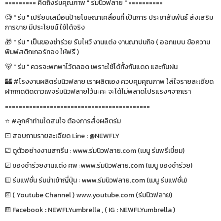
========= คิดถึงร่มคุณภาพ " ร่มนิวฟลาย " ==========
🧐 " ร่ม " เปรียบเสมือนป้ายโฆษณาเคลื่อนที่ เป็นการ ประชาสัมพันธ์ ส่งเสริม
การขาย มีประโยชน์ ใช้ได้จริง
🎁 " ร่ม " เป็นของชำร่วย รับไหว้ งานแต่ง งานฌาปนกิจ ( ออกแบบ ข้อความ
พิมพ์สติกเกอร์ทอง ให้ฟรี )
🐻 " ร่ม " ควรจะพกพาไว้ตลอด เพราะใช้ได้ทั้งกันแดด และกันฝน
🏰 #โรงงานผลิตร่มนิวฟลาย เราผลิตเอง ควบคุมคุณภาพ ใส่ใจรายละเอียด
ฝากกดติดดาวเพจร่มนิวฟลายไว้นะคะ จะได้ไม่พลาดโปรแรงๆจากเรา
==========================================
⭐️ #ลูกค้าท่านใดสนใจ ต้องการสั่งผลิตร่ม
⚀ สอบถามรายละเอียด Line : @NEWFLY
⚁ ดูตัวอย่างงานสกรีน : www.ร่มนิวฟลาย.com (เมนู ร่มพรีเมี่ยม)
⚂ ของชำร่วยงานแต่ง ศพ :www.ร่มนิวฟลาย.com (เมนู ของชำร่วย)
⚃ ร่มแฟชั่น ร่มนำเข้าญี่ปุ่น : www.ร่มนิวฟลาย.com (เมนู ร่มแฟชั่น)
⚄ ( Youtube Channel ) www.youtube.com (ร่มนิวฟลาย)
⚅ Facebook : NEWFLYumbrella , ( IG : NEWFLYumbrella )