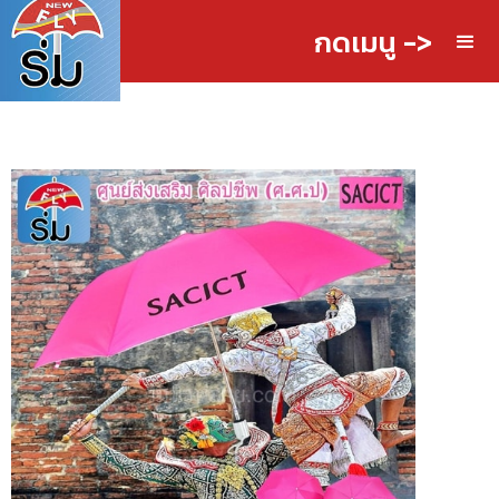
กดเมนู ->