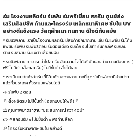
ร่ม โรงงานผลิตร่ม ร่มพับ ร่มพรีเมี่ยม สกรีน ศูนย์ส่ง
เสริมศิลปชีพ ก้านและโครงร่ม เหล็กหนาพิเศษ ซับใน UV
อย่างดีแข็งแรง วัสดุผ้าหนา ทนทาน ดีไซด์ทันสมัย
* ร่มนิวฟลาย เราเป็นโรงงานผลิตร่ม มีสินค้าอีกมากมาย เช่น ร่มแฟชั่น ร่มโค้ง
แฟชั่น ร่มพับ ร่มพับ3ตอน ร่มตอนเดียว ร่มเด็ก ร่มไม้เท้า ร่มกอล์ฟ ร่มกลับ
ด้าน ร่มสนาม ร่มแม่ค้า เสื้อกันฝน
* ร่มนิวฟลาย สามารถนำไปสกรีน ข้อความ โลโก้บริษัทของท่าน ตามต้องการ (
ฟรี ไม่มีค่าบล๊อกสกรีน ) ไม่มีขั้นต่ำ สั่งได้เลย
* เราเป็นแหล่งค้าส่งร่ม ที่มีสินค้าหลากหลายมากที่สุด ร่มนิวฟลายมีจำหน่าย
แล้วทั่วประเทศ ทั้งระบบแฟรนไซส์
📣 ร่มพับ 2 ตอน
🔖 สั่งผลิตร่ม ไม่มีขั้นต่ำ ( ออกแบบให้ฟรี ) 🔖
⛱ คุณภาพมาตราฐาน "ประสบการณ์ กว่า 40ปี"
👉 #สกรีนร่ม #ไม่มีขั้นต่ำ #ฟรีค่าบล๊อก
🔎 โครงร่มหนาพิเศษ ซับใน อย่างดี