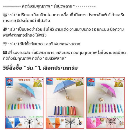
========= คิดถึงร่มคุณภาพ " ร่มนิวฟลาย " ==========
🧐 " ร่ม " เปรียบเสมือนป้ายโฆษณาเคลื่อนที่ เป็นการ ประชาสัมพันธ์ ส่งเสริม
การขาย มีประโยชน์ ใช้ได้จริง
🎁 " ร่ม " เป็นของชำร่วย รับไหว้ งานแต่ง งานฌาปนกิจ ( ออกแบบ ข้อความ
พิมพ์สติกเกอร์ทอง ให้ฟรี )
🐻 " ร่ม " ใช้ได้ทั้งกันแดด และกันฝน พกพาสดวก
🏰 #โรงงานผลิตร่มนิวฟลาย เราผลิตเอง ควบคุมคุณภาพ ใส่ใจรายละเอียด
คิดถึงร่มคุณภาพ คิดถึง " ร่มนิวฟลาย "
วิธีสั่งซื้อ " ร่ม " 1. เลิอกประเภทร่ม