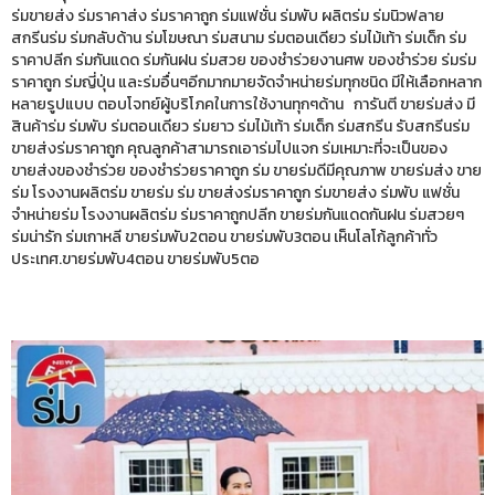
ร่มขายส่ง ร่มราคาส่ง ร่มราคาถูก ร่มแฟชั่น ร่มพับ ผลิตร่ม ร่มนิวฟลาย
สกรีนร่ม ร่มกลับด้าน ร่มโฆษณา ร่มสนาม ร่มตอนเดียว ร่มไม้เท้า ร่มเด็ก ร่ม
ราคาปลีก ร่มกันแดด ร่มกันฝน ร่มสวย ของชำร่วยงานศพ ของชำร่วย ร่มร่ม
ราคาถูก ร่มญี่ปุ่น และร่มอื่นๆอีกมากมายจัดจำหน่ายร่มทุกชนิด มีให้เลือกหลาก
หลายรูปแบบ ตอบโจทย์ผู้บริโภคในการใช้งานทุกๆด้าน การันตี ขายร่มส่ง มี
สินค้าร่ม ร่มพับ ร่มตอนเดียว ร่มยาว ร่มไม้เท้า ร่มเด็ก ร่มสกรีน รับสกรีนร่ม
ขายส่งร่มราคาถูก คุณลูกค้าสามารถเอาร่มไปแจก ร่มเหมาะที่จะเป็นของ
ขายส่งของชำร่วย ของชำร่วยราคาถูก ร่ม ขายร่มดีมีคุณภาพ ขายร่มส่ง ขาย
ร่ม โรงงานผลิตร่ม ขายร่ม ร่ม ขายส่งร่มราคาถูก ร่มขายส่ง ร่มพับ แฟชั่น
จำหน่ายร่ม โรงงานผลิตร่ม ร่มราคาถูกปลีก ขายร่มกันแดดกันฝน ร่มสวยๆ
ร่มน่ารัก ร่มเกาหลี ขายร่มพับ2ตอน ขายร่มพับ3ตอน เห็นโลโก้ลูกค้าทั่ว
ประเทศ.ขายร่มพับ4ตอน ขายร่มพับ5ตอ