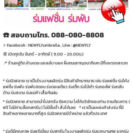
☎️ สอบถามโทร. 088-080-8808
⭐️ Facebook : NEWFLYumbrella , Line : @NEWFLY
📆 เปิดทุกวัน จันทร์ - อาทิตย์ ( 9.00 - 20.00น.)
📍 ร้านอยู่ติด ห้างเดอะมอลล์บางแค ฝั่งถนนกาญจนาภิเษก มีที่จอดรถสดวก
* ร่มนิวฟลาย เราเป็นโรงงานผลิตร่ม มีสินค้าอีกมากมาย เช่น ร่มแฟชั่น ร่มโค้ง
แฟชั่น ร่มพับ ร่มพับ3ตอน ร่มตอนเดียว ร่มเด็ก ร่มไม้เท้า ร่มกอล์ฟ ร่มกลับ
ด้าน ร่มสนาม ร่มแม่ค้า เสื้อกันฝน
* ร่มนิวฟลาย สามารถนำไปสกรีน ข้อความ โลโก้บริษัทของท่าน ตามต้องการ (
ฟรี ไม่มีค่าบล๊อกสกรีน ) ไม่มีขั้นต่ำ สั่งได้เลย * เราเป็นแหล่งค้าส่งร่ม ที่มี
สินค้าหลากหลายมากที่สุด ร่มนิวฟลายมีจำหน่าย แล้วทั่วประเทศ
" ร่มดีมีคุณภาพ ร่มพรีเมี่ยม ร่มสกรีน โรงงานผลิตร่ม ร่มแจกงานศพ แจกร่ม