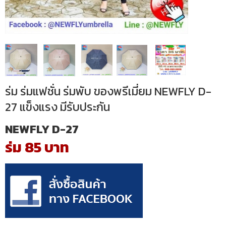
ร่ม ร่มแฟชั่น ร่มพับ ของพรีเมี่ยม NEWFLY D-
27 แข็งแรง มีรับประกัน
NEWFLY D-27
ร่ม 85 บาท