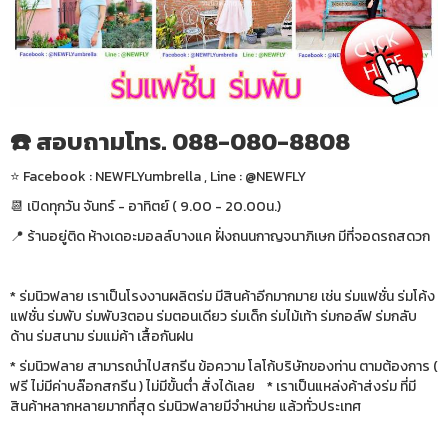
☎️ สอบถามโทร. 088-080-8808
⭐️ Facebook : NEWFLYumbrella , Line : @NEWFLY
📆 เปิดทุกวัน จันทร์ - อาทิตย์ ( 9.00 - 20.00น.)
📍 ร้านอยู่ติด ห้างเดอะมอลล์บางแค ฝั่งถนนกาญจนาภิเษก มีที่จอดรถสดวก
* ร่มนิวฟลาย เราเป็นโรงงานผลิตร่ม มีสินค้าอีกมากมาย เช่น ร่มแฟชั่น ร่มโค้ง
แฟชั่น ร่มพับ ร่มพับ3ตอน ร่มตอนเดียว ร่มเด็ก ร่มไม้เท้า ร่มกอล์ฟ ร่มกลับ
ด้าน ร่มสนาม ร่มแม่ค้า เสื้อกันฝน
* ร่มนิวฟลาย สามารถนำไปสกรีน ข้อความ โลโก้บริษัทของท่าน ตามต้องการ (
ฟรี ไม่มีค่าบล๊อกสกรีน ) ไม่มีขั้นต่ำ สั่งได้เลย * เราเป็นแหล่งค้าส่งร่ม ที่มี
สินค้าหลากหลายมากที่สุด ร่มนิวฟลายมีจำหน่าย แล้วทั่วประเทศ