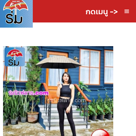
กดเมนู ->