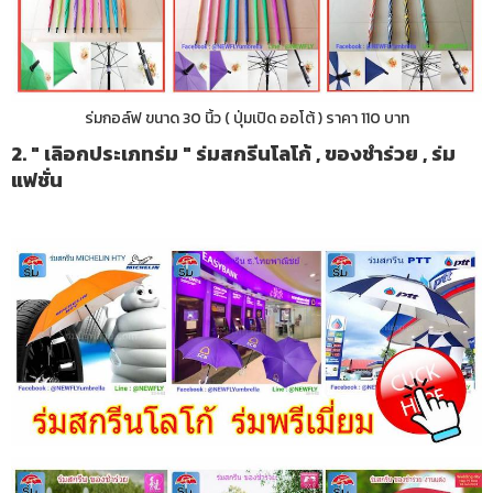
ร่มกอล์ฟ ขนาด 30 นิ้ว ( ปุ่มเปิด ออโต้ ) ราคา 110 บาท
2. " เลิอกประเภทร่ม " ร่มสกรีนโลโก้ , ของชำร่วย , ร่ม
แฟชั่น