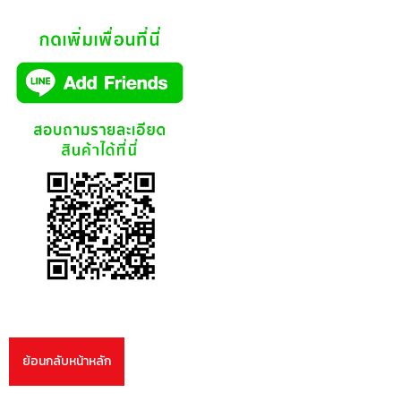
ย้อนกลับหน้าหลัก