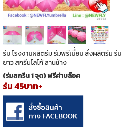
ร่ม โรงงานผลิตร่ม ร่มพรีเมี่่ยม สั่งผลิตร่ม ร่ม
ยาว สกรีนโลโก้ ลานช้าง
(ร่มสกรีน 1 จุด) ฟรีค่าบล๊อค
ร่ม 45บาท+