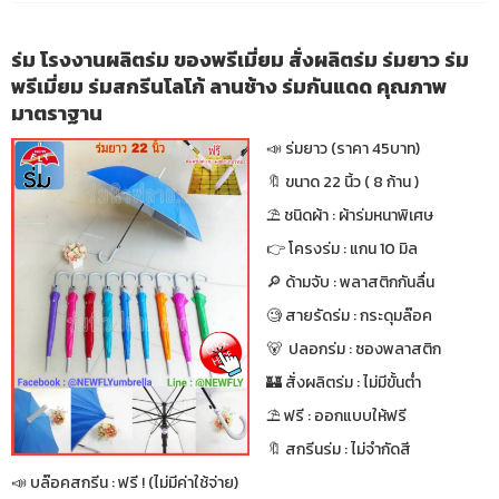
ร่ม โรงงานผลิตร่ม ของพรีเมี่ยม สั่งผลิตร่ม ร่มยาว ร่ม
พรีเมี่ยม ร่มสกรีนโลโก้ ลานช้าง ร่มกันแดด คุณภาพ
มาตราฐาน
📣 ร่มยาว (ราคา 45บาท)
🔖 ขนาด 22 นิ้ว ( 8 ก้าน )
⛱ ชนิดผ้า : ผ้าร่มหนาพิเศษ
👉 โครงร่ม : แกน 10 มิล
🔎 ด้ามจับ : พลาสติกกันลื่น
🧐 สายรัดร่ม : กระดุมล๊อค
🐻 ปลอกร่ม : ซองพลาสติก
🏰 สั่งผลิตร่ม : ไม่มีขั้นต่ำ
⛱ ฟรี : ออกแบบให้ฟรี
🔖 สกรีนร่ม : ไม่จำกัดสี
📣 บล๊อคสกรีน : ฟรี ! (ไม่มีค่าใช้จ่าย)