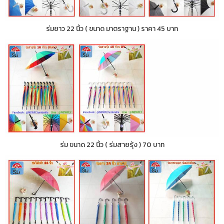
ร่มยาว 22 นิ้ว ( ขนาด มาตราฐาน ) ราคา 45 บาท
ร่ม ขนาด 22 นิ้ว ( ร่มสายรุ้ง ) 70 บาท