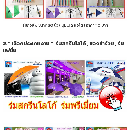
ร่มกอล์ฟ ขนาด 30 นิ้ว ( ปุ่มเปิด ออโต้ ) ราคา 110 บาท
2. " เลือกประเภทงาน " ร่มสกรีนโลโก้ , ของชำร่วย , ร่ม
แฟชั่น