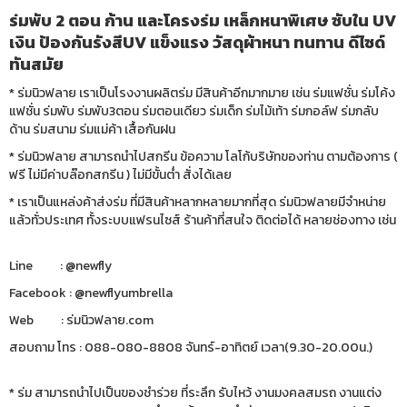
ร่มพับ 2 ตอน ก้าน และโครงร่ม เหล็กหนาพิเศษ ซับใน UV
เงิน ป้องกันรังสีUV แข็งแรง วัสดุผ้าหนา ทนทาน ดีไซด์
ทันสมัย
* ร่มนิวฟลาย เราเป็นโรงงานผลิตร่ม มีสินค้าอีกมากมาย เช่น ร่มแฟชั่น ร่มโค้ง
แฟชั่น ร่มพับ ร่มพับ3ตอน ร่มตอนเดียว ร่มเด็ก ร่มไม้เท้า ร่มกอล์ฟ ร่มกลับ
ด้าน ร่มสนาม ร่มแม่ค้า เสื้อกันฝน
* ร่มนิวฟลาย สามารถนำไปสกรีน ข้อความ โลโก้บริษัทของท่าน ตามต้องการ (
ฟรี ไม่มีค่าบล๊อกสกรีน ) ไม่มีขั้นต่ำ สั่งได้เลย
* เราเป็นแหล่งค้าส่งร่ม ที่มีสินค้าหลากหลายมากที่สุด ร่มนิวฟลายมีจำหน่าย
แล้วทั่วประเทศ ทั้งระบบแฟรนไซส์ ร้านค้าที่สนใจ ติดต่อได้ หลายช่องทาง เช่น
Line : @newfly
Facebook : @newflyumbrella
Web : ร่มนิวฟลาย.com
สอบถาม โทร : 088-080-8808 จันทร์-อาทิตย์ เวลา(9.30-20.00น.)
* ร่ม สามารถนำไปเป็นของชำร่วย ที่ระลึก รับไหว้ งานมงคลสมรถ งานแต่ง