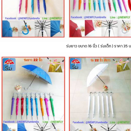
ร่มยาว ขนาด 16 นิ้ว ( ร่มเด็ก ) ราคา 35 