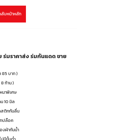
กลับหน้าหลัก
าย ร่มราคาส่ง ร่มกันแดด ขาย
า 85 บาท )
 8 ก้าน )
 หนาพิเศษ
น 10 มิล
าสติกกันลื่น
 เทปล๊อค
องผ้ากันน้ำ
ม่มีขั้นต่ำ