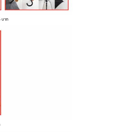
5 บาท
ท