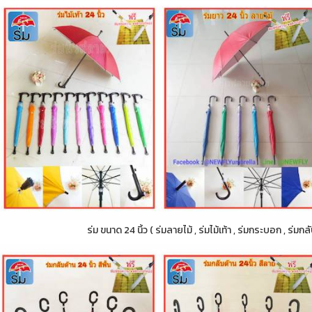
ร่ม ขนาด 24 นิ้ว ( ร่มลายไม้ , ร่มไม้เท้า , ร่มกระบอก , ร่ม