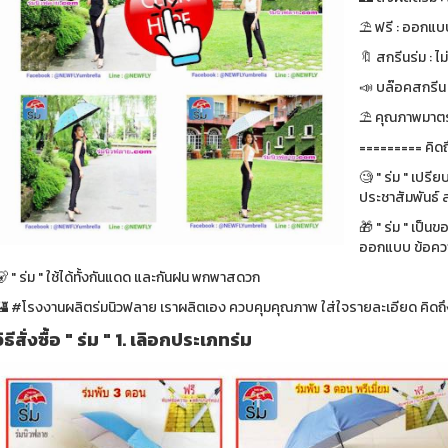
⛱ ฟรี : ออกแบบ
🔖 สกรีนร่ม : ไม
📣 บล๊อคสกรีน : ฟ
⛱ คุณภาพมาตรา
========= คิดถ
🧐 " ร่ม " เปรี
ประชาสัมพันธ์ ส
🎁 " ร่ม " เป็น
ออกแบบ ข้อความ
 " ร่ม " ใช้ได้ทั้งกันแดด และกันฝน พกพาสดวก
🏰 #โรงงานผลิตร่มนิวฟลาย เราผลิตเอง ควบคุมคุณภาพ ใส่ใจรายละเอียด คิดถึง
วิธีสั่งซื้อ " ร่ม " 1. เลิอกประเภทร่ม