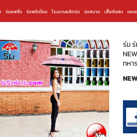
บ
ร่มแฟชั่น
ร่มพรีเมี่ยม
โรงงานผลิตร่ม
ร่มสนาม
เสื้อกันฝน
ของช
ร่ม ร
NEWF
ทหาร
NEW