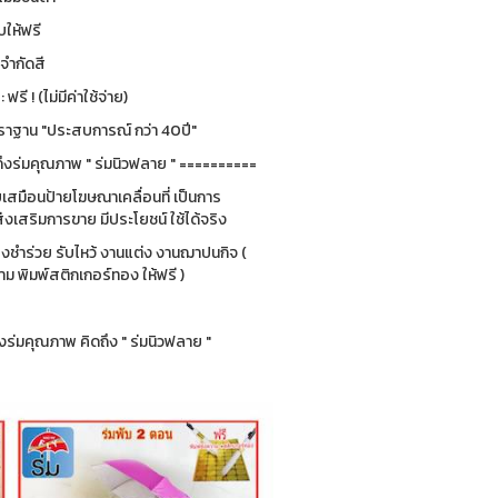
ให้ฟรี
่จำกัดสี
รี ! (ไม่มีค่าใช้จ่าย)
ฐาน "ประสบการณ์ กว่า 40ปี"
ึงร่มคุณภาพ " ร่มนิวฟลาย " ==========
ยบเสมือนป้ายโฆษณาเคลื่อนที่ เป็นการ
่งเสริมการขาย มีประโยชน์ ใช้ได้จริง
ของชำร่วย รับไหว้ งานแต่ง งานฌาปนกิจ (
 พิมพ์สติกเกอร์ทอง ให้ฟรี )
ร่มคุณภาพ คิดถึง " ร่มนิวฟลาย "