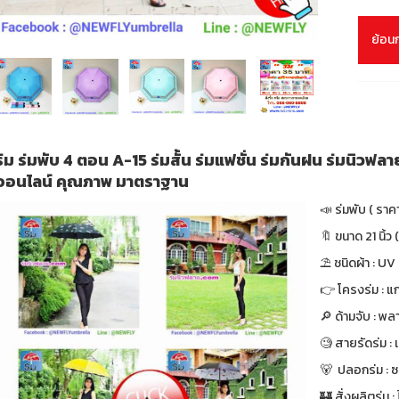
ย้อน
ร่ม ร่มพับ 4 ตอน A-15 ร่มสั้น ร่มแฟชั่น ร่มกันฝน ร่มนิวฟล
ออนไลน์ คุณภาพ มาตราฐาน
📣 ร่มพับ ( ราค
🔖 ขนาด 21 นิ้ว (
⛱ ชนิดผ้า : UV
👉 โครงร่ม : แก
🔎 ด้ามจับ : พล
🧐 สายรัดร่ม :
🐻 ปลอกร่ม : ซ
🏰 สั่งผลิตร่ม : ไ