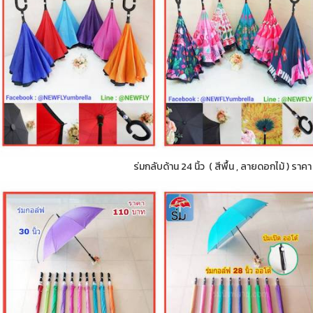
ร่มกลับด้าน 24 นิ้ว ( สีพื้น , ลายดอกไม้ ) ราค