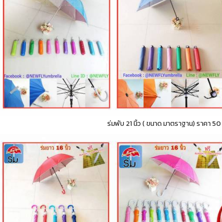
ร่มพับ 21 นิ้ว ( ขนาด มาตราฐาน) ราคา 5