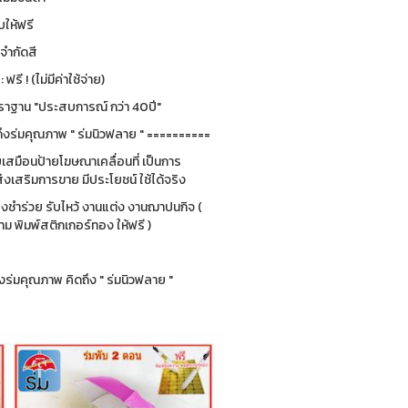
ให้ฟรี
่จำกัดสี
รี ! (ไม่มีค่าใช้จ่าย)
ฐาน "ประสบการณ์ กว่า 40ปี"
ึงร่มคุณภาพ " ร่มนิวฟลาย " ==========
ยบเสมือนป้ายโฆษณาเคลื่อนที่ เป็นการ
่งเสริมการขาย มีประโยชน์ ใช้ได้จริง
ของชำร่วย รับไหว้ งานแต่ง งานฌาปนกิจ (
 พิมพ์สติกเกอร์ทอง ให้ฟรี )
ร่มคุณภาพ คิดถึง " ร่มนิวฟลาย "