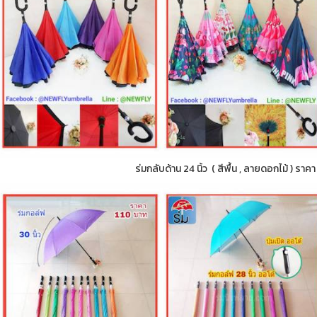
ร่มกลับด้าน 24 นิ้ว ( สีพื้น , ลายดอกไม้ ) ราค