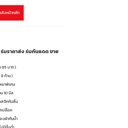
กลับหน้าหลัก
ย ร่มราคาส่ง ร่มกันแดด ขาย
า 85 บาท )
 8 ก้าน )
 หนาพิเศษ
น 10 มิล
าสติกกันลื่น
 เทปล๊อค
องผ้ากันน้ำ
ม่มีขั้นต่ำ