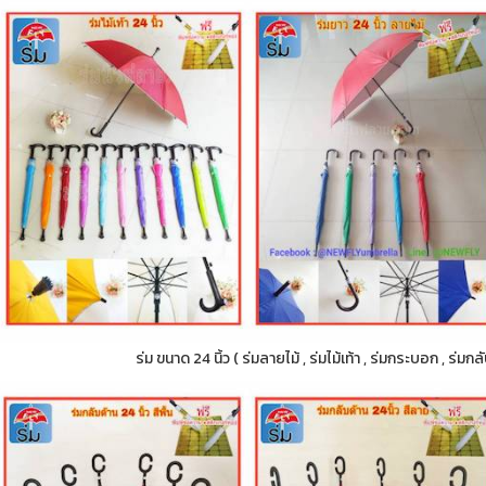
ร่ม ขนาด 24 นิ้ว ( ร่มลายไม้ , ร่มไม้เท้า , ร่มกระบอก , ร่ม