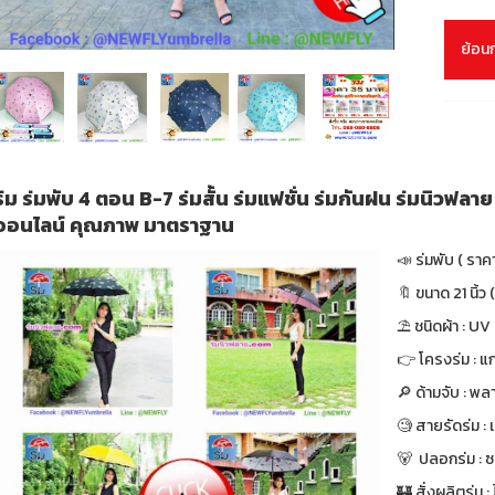
ย้อน
ร่ม ร่มพับ 4 ตอน B-7 ร่มสั้น ร่มแฟชั่น ร่มกันฝน ร่มนิวฟลา
ออนไลน์ คุณภาพ มาตราฐาน
📣 ร่มพับ ( ราค
🔖 ขนาด 21 นิ้ว (
⛱ ชนิดผ้า : UV
👉 โครงร่ม : แก
🔎 ด้ามจับ : พล
🧐 สายรัดร่ม :
🐻 ปลอกร่ม : ซ
🏰 สั่งผลิตร่ม : ไ