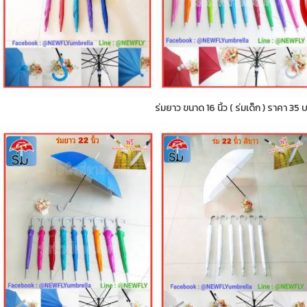
ร่มยาว ขนาด 16 นิ้ว ( ร่มเด็ก ) ราคา 35 