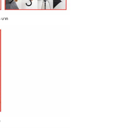
5 บาท
ท