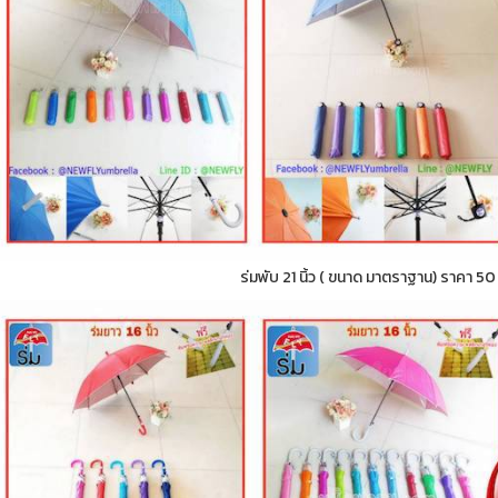
ร่มพับ 21 นิ้ว ( ขนาด มาตราฐาน) ราคา 5