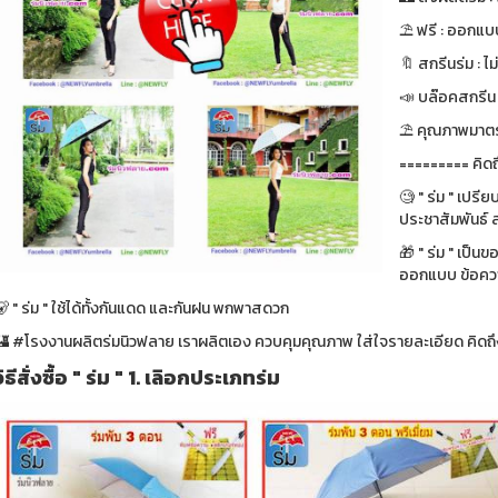
⛱ ฟรี : ออกแบบ
🔖 สกรีนร่ม : ไม
📣 บล๊อคสกรีน : ฟ
⛱ คุณภาพมาตรา
========= คิดถ
🧐 " ร่ม " เปรี
ประชาสัมพันธ์ ส
🎁 " ร่ม " เป็น
ออกแบบ ข้อความ
 " ร่ม " ใช้ได้ทั้งกันแดด และกันฝน พกพาสดวก
🏰 #โรงงานผลิตร่มนิวฟลาย เราผลิตเอง ควบคุมคุณภาพ ใส่ใจรายละเอียด คิดถึง
วิธีสั่งซื้อ " ร่ม " 1. เลิอกประเภทร่ม