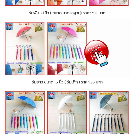
ร่มพับ 21 นิ้ว ( ขนาด มาตราฐาน) ราคา 50 บาท
ร่มยาว ขนาด 16 นิ้ว ( ร่มเด็ก ) ราคา 35 บาท