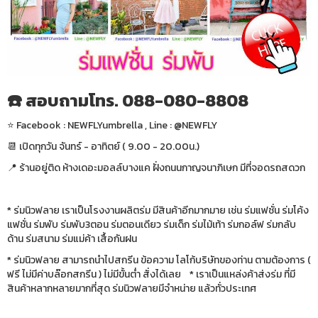
☎️ สอบถามโทร. 088-080-8808
⭐️ Facebook : NEWFLYumbrella , Line : @NEWFLY
📆 เปิดทุกวัน จันทร์ - อาทิตย์ ( 9.00 - 20.00น.)
📍 ร้านอยู่ติด ห้างเดอะมอลล์บางแค ฝั่งถนนกาญจนาภิเษก มีที่จอดรถสดวก
* ร่มนิวฟลาย เราเป็นโรงงานผลิตร่ม มีสินค้าอีกมากมาย เช่น ร่มแฟชั่น ร่มโค้ง
แฟชั่น ร่มพับ ร่มพับ3ตอน ร่มตอนเดียว ร่มเด็ก ร่มไม้เท้า ร่มกอล์ฟ ร่มกลับ
ด้าน ร่มสนาม ร่มแม่ค้า เสื้อกันฝน
* ร่มนิวฟลาย สามารถนำไปสกรีน ข้อความ โลโก้บริษัทของท่าน ตามต้องการ (
ฟรี ไม่มีค่าบล๊อกสกรีน ) ไม่มีขั้นต่ำ สั่งได้เลย * เราเป็นแหล่งค้าส่งร่ม ที่มี
สินค้าหลากหลายมากที่สุด ร่มนิวฟลายมีจำหน่าย แล้วทั่วประเทศ