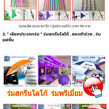
ร่มกอล์ฟ ขนาด 30 นิ้ว ( ปุ่มเปิด ออโต้ ) ราคา 110 บาท
2. " เลิอกประเภทร่ม " ร่มสกรีนโลโก้ , ของชำร่วย , ร่ม
แฟชั่น