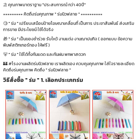
⛱ คุณภาพมาตราฐาน "ประสบการณ์ กว่า 40ปี"
========= คิดถึงร่มคุณภาพ " ร่มนิวฟลาย " ==========
🧐 " ร่ม " เปรียบเสมือนป้ายโฆษณาเคลื่อนที่ เป็นการ ประชาสัมพันธ์ ส่งเสริม
การขาย มีประโยชน์ ใช้ได้จริง
🎁 " ร่ม " เป็นของชำร่วย รับไหว้ งานแต่ง งานฌาปนกิจ ( ออกแบบ ข้อความ
พิมพ์สติกเกอร์ทอง ให้ฟรี )
🐻 " ร่ม " ใช้ได้ทั้งกันแดด และกันฝน พกพาสดวก
🏰 #โรงงานผลิตร่มนิวฟลาย เราผลิตเอง ควบคุมคุณภาพ ใส่ใจรายละเอียด
คิดถึงร่มคุณภาพ คิดถึง " ร่มนิวฟลาย "
วิธีสั่งซื้อ " ร่ม " 1. เลิอกประเภทร่ม