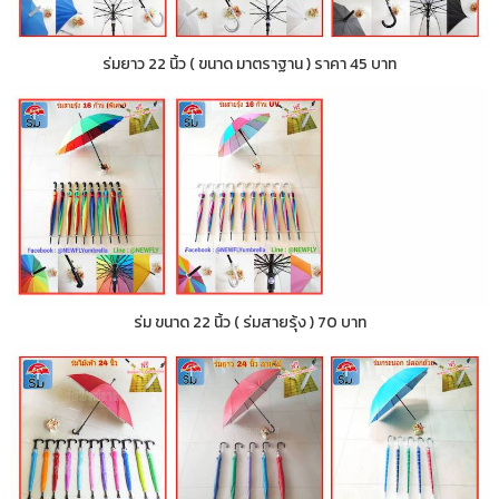
ร่มยาว 22 นิ้ว ( ขนาด มาตราฐาน ) ราคา 45 บาท
ร่ม ขนาด 22 นิ้ว ( ร่มสายรุ้ง ) 70 บาท