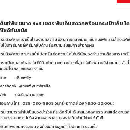
เต็นท์พับ ขนาด 3x3 เมตร พับเก็บสดวกพร้อมกระเป๋าเก็บ โ
ดีไซด์ทันสมัย
 ร่มนิวฟลาย เราเป็นโรงงานผลิตร่ม มีสินค้าอีกมากมาย เช่น ร่มแฟชั่น ร่มโค้งแฟชั
่มไม้เท้า ร่มกอล์ฟ ร่มกลับด้าน ร่มสนาม ร่มแม่ค้า เสื้อกันฝน
 ร่มนิวฟลาย สามารถนำไปสกรีน ข้อความ โลโก้บริษัทของท่าน ตามต้องการ ( ฟรี ไม่
 เราเป็นแหล่งค้าส่งร่ม ที่มีสินค้าหลากหลายมากที่สุด ร่มนิวฟลายมีจำหน่าย แล้วท
ติดต่อได้ หลายช่องทาง เช่น
Line : @newfly
Facebook : @newflyumbrella
Web : ร่มนิวฟลาย.com
สอบถาม โทร : 088-080-8808 จันทร์-อาทิตย์ เวลา(9.3
* ร่ม สามารถนำไปเป็นของชำร่วย ที่ระลึก รับไหว้ งานมงคลสมรถ งานแต่ง งา
งานบวช งานณาปนกิจ งานศพ เราสามารถส่งสินค้าให้ท่านได้ ทันที
ีสินค้าพร้อมส่งตลอด ส่งถึงมือท่านลูกค้าทั่วประเทศ รวดเร็ว