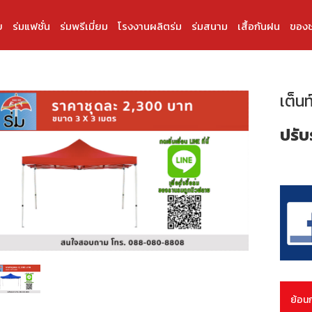
บ
ร่มแฟชั่น
ร่มพรีเมี่ยม
โรงงานผลิตร่ม
ร่มสนาม
เสื้อกันฝน
ของช
เต็นท
ปรับ
ย้อน