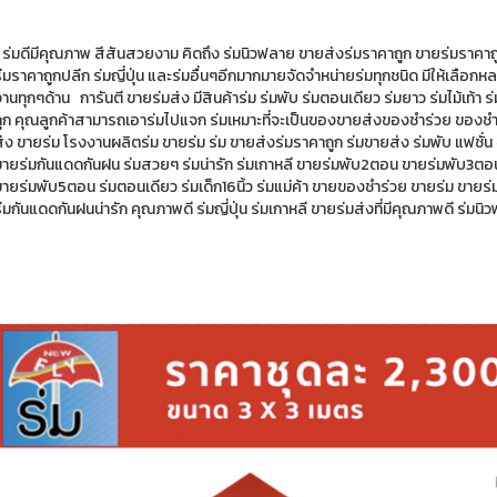
 ร่มดีมีคุณภาพ สีสันสวยงาม คิดถึง ร่มนิวฟลาย ขายส่งร่มราคาถูก ขายร่มราคาถูก
่มราคาถูกปลีก ร่มญี่ปุ่น และร่มอื่นๆอีกมากมายจัดจำหน่ายร่มทุกชนิด มีให้เลื
านทุกๆด้าน การันตี ขายร่มส่ง มีสินค้าร่ม ร่มพับ ร่มตอนเดียว ร่มยาว ร่มไม้เท้า 
ถูก คุณลูกค้าสามารถเอาร่มไปแจก ร่มเหมาะที่จะเป็นของขายส่งของชำร่วย ของชำ
่ง ขายร่ม โรงงานผลิตร่ม ขายร่ม ร่ม ขายส่งร่มราคาถูก ร่มขายส่ง ร่มพับ แฟชั่
ขายร่มกันแดดกันฝน ร่มสวยๆ ร่มน่ารัก ร่มเกาหลี ขายร่มพับ2ตอน ขายร่มพับ3ตอน
ายร่มพับ5ตอน ร่มตอนเดียว ร่มเด็ก16นิ้ว ร่มแม่ค้า ขายของชำร่วย ขายร่ม ขายร่ม
่มกันแดดกันฝนน่ารัก คุณภาพดี ร่มญี่ปุ่น ร่มเกาหลี ขายร่มส่งที่มีคุณภาพดี ร่มน