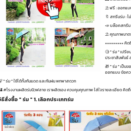
⛱ ฟรี : ออกแบบ
🔖 สกรีนร่ม : ไม
📣 บล๊อคสกรีน : ฟ
⛱ คุณภาพมาตรา
========= คิดถ
🧐 " ร่ม " เปรี
ประชาสัมพันธ์ ส
🎁 " ร่ม " เป็น
ออกแบบ ข้อความ
 " ร่ม " ใช้ได้ทั้งกันแดด และกันฝน พกพาสดวก
🏰 #โรงงานผลิตร่มนิวฟลาย เราผลิตเอง ควบคุมคุณภาพ ใส่ใจรายละเอียด คิดถึง
วิธีสั่งซื้อ " ร่ม " 1. เลิอกประเภทร่ม