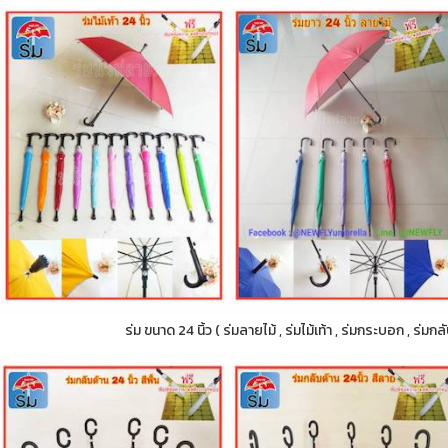
ร่ม ขนาด 24 นิ้ว ( ร่มลายไม้ , ร่มไม้เท้า , ร่มกระบอก , ร่ม