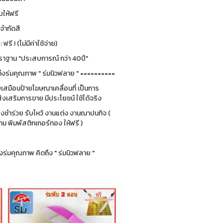
ให้ฟรี
่จำกัดสี
รี ! (ไม่มีค่าใช้จ่าย)
ฐาน "ประสบการณ์ กว่า 40ปี"
ึงร่มคุณภาพ " ร่มนิวฟลาย " ==========
ยบเสมือนป้ายโฆษณาเคลื่อนที่ เป็นการ
่งเสริมการขาย มีประโยชน์ ใช้ได้จริง
ของชำร่วย รับไหว้ งานแต่ง งานฌาปนกิจ (
 พิมพ์สติกเกอร์ทอง ให้ฟรี )
ร่มคุณภาพ คิดถึง " ร่มนิวฟลาย "