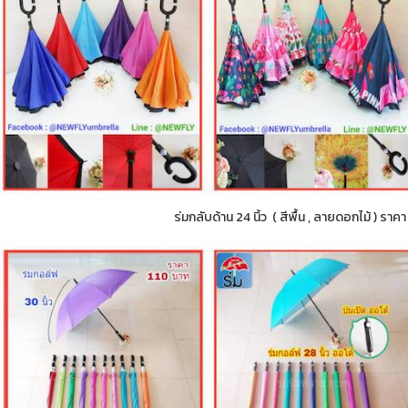
ร่มกลับด้าน 24 นิ้ว ( สีพื้น , ลายดอกไม้ ) ราค