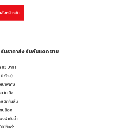
กลับหน้าหลัก
ย ร่มราคาส่ง ร่มกันแดด ขาย
า 85 บาท )
 8 ก้าน )
 หนาพิเศษ
น 10 มิล
าสติกกันลื่น
 เทปล๊อค
องผ้ากันน้ำ
ม่มีขั้นต่ำ