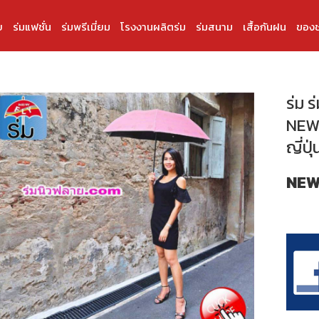
บ
ร่มแฟชั่น
ร่มพรีเมี่ยม
โรงงานผลิตร่ม
ร่มสนาม
เสื้อกันฝน
ของช
ร่ม ร
NEW
ญี่ปุ
NEW