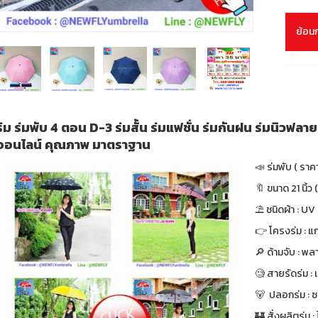
ย้อน
ร่ม ร่มพับ 4 ตอน D-3 ร่มสั้น ร่มแฟชั่น ร่มกันฝน ร่มนิวฟลา
ออนไลน์ คุณภาพ มาตราฐาน
📣 ร่มพับ ( ราค
🔖 ขนาด 21 นิ้ว (
⛱ ชนิดผ้า : UV
👉 โครงร่ม : แก
🔎 ด้ามจับ : พล
🧐 สายรัดร่ม :
🐻 ปลอกร่ม : ซ
🏰 สั่งผลิตร่ม : ไ