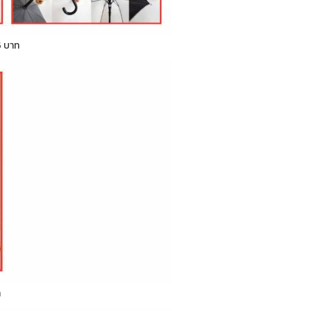
5 บาท
ท