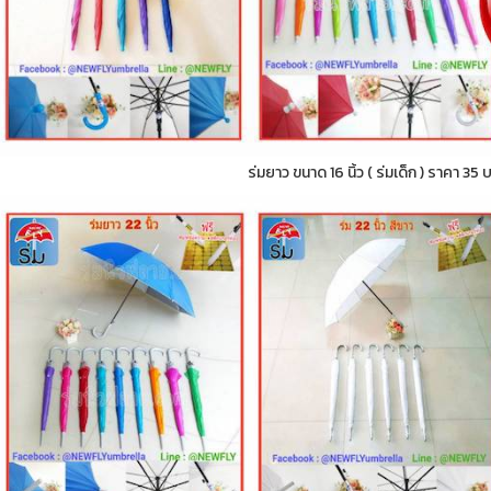
ร่มยาว ขนาด 16 นิ้ว ( ร่มเด็ก ) ราคา 35 