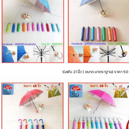
ร่มพับ 21 นิ้ว ( ขนาด มาตราฐาน) ราคา 5