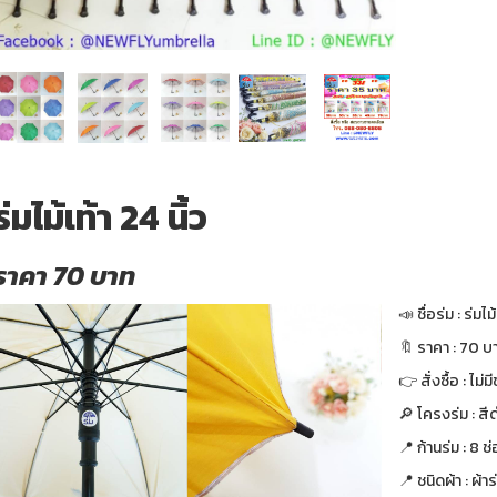
ร่มไม้เท้า 24 นิ้ว
ราคา 70 บาท
📣 ชื่อร่ม : ร่มไม้
🔖 ราคา : 70 บา
👉 สั่งซื้อ : ไม่ม
🔎 โครงร่ม : สี
📍 ก้านร่ม : 8 ช
📍 ชนิดผ้า : ผ้า