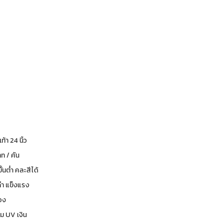
เท้า 24 นิ้ว
ท / คัน
ีขั้นต่ำ คละสีได้
ดำ แข็งแรง
่อง
ร่ม UV เงิน