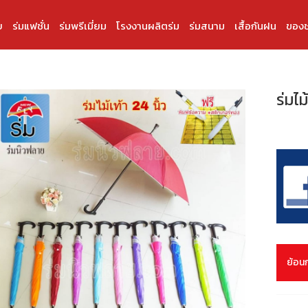
บ
ร่มแฟชั่น
ร่มพรีเมี่ยม
โรงงานผลิตร่ม
ร่มสนาม
เสื้อกันฝน
ของช
ร่มไม้
ย้อน