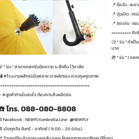
📍 มือจับ : พลา
📍 ปุ่มเปิด : กดป
📍 ซองร่ม : ซอ
========= คิดถ
🧐 " ร่ม " ทำเป
บวช
🎁 " ร่ม " ( ออ
 " ร่ม " สามารถสกรีนข้อความ ระลึกถึง ไว้อาลัย
🏰 #โรงงานผลิตร่มนิวฟลาย เราผลิตเอง ควบคุมคุณภาพ
==========================================
⭐️ #ลูกค้าท่านใดสนใจ ต้องการสั่งผลิตร่ม
☎️ โทร. 088-080-8808
⚅ Facebook : NEWFLYumbrella Line : @NEWFLY
 เปิดทุกวัน จันทร์ - อาทิตย์ ( 9.00 - 20.00น.)
📍 ร้านอยู่ติด ห้างเดอะมอลล์บางแค ฝั่งถนนกาญจนาภิเษก มีที่จอด