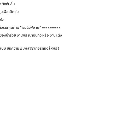
สติกกันลื่น
ุ่มเพื่อเปิดร่ม
งใส
ึงร่มคุณภาพ " ร่มนิวฟลาย " ==========
็นของชำร่วย งานพิธี ณาปนกิจ หรือ งานแต่ง
กแบบ ข้อความ พิมพ์สติกเกอร์ทอง ให้ฟรี )