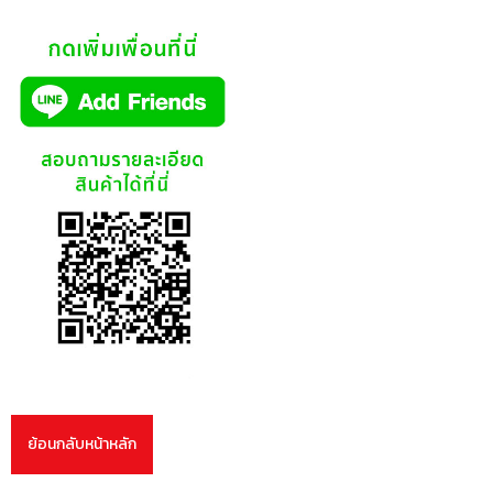
ย้อนกลับหน้าหลัก