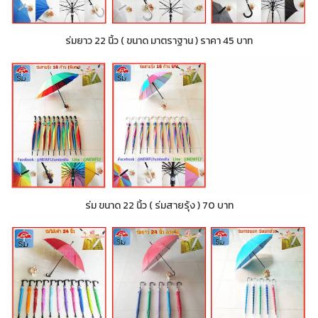
ร่มยาว 22 นิ้ว ( ขนาด มาตราฐาน ) ราคา 45 บาท
ร่ม ขนาด 22 นิ้ว ( ร่มสายรุ้ง ) 70 บาท