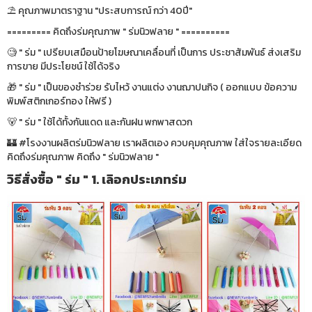
⛱ คุณภาพมาตราฐาน "ประสบการณ์ กว่า 40ปี"
========= คิดถึงร่มคุณภาพ " ร่มนิวฟลาย " ==========
🧐 " ร่ม " เปรียบเสมือนป้ายโฆษณาเคลื่อนที่ เป็นการ ประชาสัมพันธ์ ส่งเสริม
การขาย มีประโยชน์ ใช้ได้จริง
🎁 " ร่ม " เป็นของชำร่วย รับไหว้ งานแต่ง งานฌาปนกิจ ( ออกแบบ ข้อความ
พิมพ์สติกเกอร์ทอง ให้ฟรี )
🐻 " ร่ม " ใช้ได้ทั้งกันแดด และกันฝน พกพาสดวก
🏰 #โรงงานผลิตร่มนิวฟลาย เราผลิตเอง ควบคุมคุณภาพ ใส่ใจรายละเอียด
คิดถึงร่มคุณภาพ คิดถึง " ร่มนิวฟลาย "
วิธีสั่งซื้อ " ร่ม " 1. เลิอกประเภทร่ม