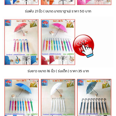
ร่มพับ 21 นิ้ว ( ขนาด มาตราฐาน) ราคา 50 บาท
ร่มยาว ขนาด 16 นิ้ว ( ร่มเด็ก ) ราคา 35 บาท