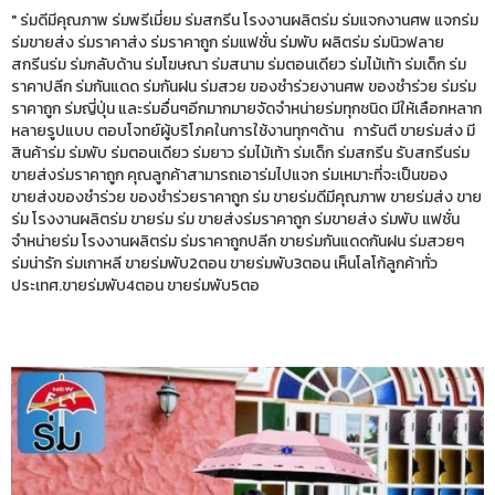
" ร่มดีมีคุณภาพ ร่มพรีเมี่ยม ร่มสกรีน โรงงานผลิตร่ม ร่มแจกงานศพ แจกร่ม
ร่มขายส่ง ร่มราคาส่ง ร่มราคาถูก ร่มแฟชั่น ร่มพับ ผลิตร่ม ร่มนิวฟลาย
สกรีนร่ม ร่มกลับด้าน ร่มโฆษณา ร่มสนาม ร่มตอนเดียว ร่มไม้เท้า ร่มเด็ก ร่ม
ราคาปลีก ร่มกันแดด ร่มกันฝน ร่มสวย ของชำร่วยงานศพ ของชำร่วย ร่มร่ม
ราคาถูก ร่มญี่ปุ่น และร่มอื่นๆอีกมากมายจัดจำหน่ายร่มทุกชนิด มีให้เลือกหลาก
หลายรูปแบบ ตอบโจทย์ผู้บริโภคในการใช้งานทุกๆด้าน การันตี ขายร่มส่ง มี
สินค้าร่ม ร่มพับ ร่มตอนเดียว ร่มยาว ร่มไม้เท้า ร่มเด็ก ร่มสกรีน รับสกรีนร่ม
ขายส่งร่มราคาถูก คุณลูกค้าสามารถเอาร่มไปแจก ร่มเหมาะที่จะเป็นของ
ขายส่งของชำร่วย ของชำร่วยราคาถูก ร่ม ขายร่มดีมีคุณภาพ ขายร่มส่ง ขาย
ร่ม โรงงานผลิตร่ม ขายร่ม ร่ม ขายส่งร่มราคาถูก ร่มขายส่ง ร่มพับ แฟชั่น
จำหน่ายร่ม โรงงานผลิตร่ม ร่มราคาถูกปลีก ขายร่มกันแดดกันฝน ร่มสวยๆ
ร่มน่ารัก ร่มเกาหลี ขายร่มพับ2ตอน ขายร่มพับ3ตอน เห็นโลโก้ลูกค้าทั่ว
ประเทศ.ขายร่มพับ4ตอน ขายร่มพับ5ตอ